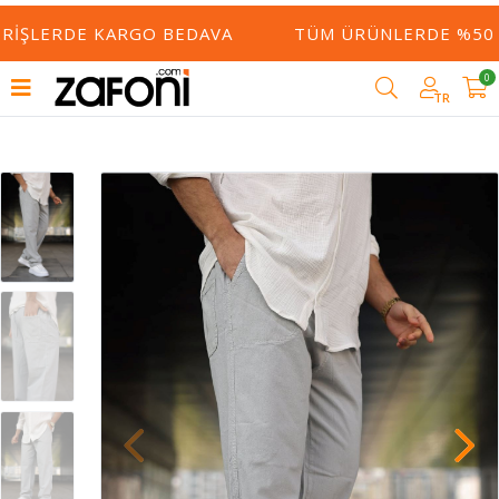
RIŞLERDE KARGO BEDAVA
TÜM ÜRÜNLERDE %50 YE
0
TR