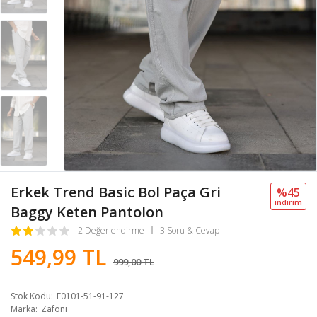
Erkek Trend Basic Bol Paça Gri
%45
i̇ndi̇ri̇m
Baggy Keten Pantolon
2 Değerlendirme
3 Soru & Cevap
549,99 TL
999,00 TL
Stok Kodu
E0101-51-91-127
Marka
Zafoni