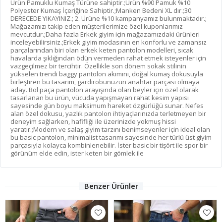
Ürün Pamuklu Kumaş Türüne sahiptir.;Ürün %90 Pamuk %10
Polyester Kumaş İçeriğine Sahiptir.;Manken Bedeni XL dır.;30
DERECEDE YIKAYINIZ.; 2. Ürüne %10 kampanyamız bulunmaktadır.;
Mağazamızı takip eden müşterilerimize özel kuponlarımız
mevcutdur.;Daha fazla Erkek giyim için mağazamızdaki ürünleri
inceleyebilirsiniz.;Erkek giyim modasının en konforlu ve zamansız
parçalarından biri olan erkek keten pantolon modelleri, sıcak
havalarda şıklığından ödün vermeden rahat etmek isteyenler için
vazgeçilmez bir tercihtir. Özellikle son dönem sokak stilinin
yükselen trendi baggy pantolon akımını, doğal kumaş dokusuyla
birleştiren bu tasarım, gardırobunuzun anahtar parçası olmaya
aday. Bol paça pantolon arayışında olan beyler için özel olarak
tasarlanan bu ürün, vücuda yapışmayan rahat kesim yapısı
sayesinde gün boyu maksimum hareket özgürlüğü sunar. Nefes
alan özel dokusu, yazlık pantolon ihtiyaçlarınızda terletmeyen bir
deneyim sağlarken, hafifliği ile üzerinizde yokmuş hissi
yaratır.;Modern ve salaş giyim tarzını benimseyenler için ideal olan
bu basic pantolon, minimalist tasarımı sayesinde her türlü üst giyim
parçasıyla kolayca kombinlenebilir. İster basic bir tişört ile spor bir
görünüm elde edin, ister keten bir gömlek ile
Benzer Ürünler