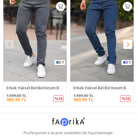
7
7
Erkek Yüksel Bel Bol Kesim Boru Paça Kot Pantolon Regular Fit Jean
Erkek Yüksel Bel Bol Kesim Boru Paça Kot Pantolon Regular Fit Jean
1.599,00 TL
1.599,00 TL
%38
%38
989,99 TL
989,99 TL
Profesyonel
e-ticaret
sistemleri ile hazırlanmıştır.