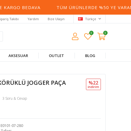
 KARGO BEDAVA
TÜM ÜRÜNLERDE %50 YE VARAN İ
ipariş Takibi
Yardım
Bize Ulaşın
Türkçe
0
0
AKSESUAR
OUTLET
BLOG
 KÖRÜKLÜ JOGGER PAÇA
%22
i̇ndi̇ri̇m
3 Soru & Cevap
E0101-07-280
Zafoni