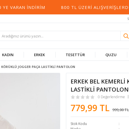
 VARAN İNDIRIM
800 TL ÜZERI ALIŞVERIŞLERDE
S
KADIN
ERKEK
TESETTÜR
QUZU
Lİ KÖRÜKLÜ JOGGER PAÇA LASTİKLİ PANTOLON
ERKEK BEL KEMERLİ
LASTİKLİ PANTOLON
0 Değerlendirme
779,99 TL
999,00 TL
Stok Kodu
Marka