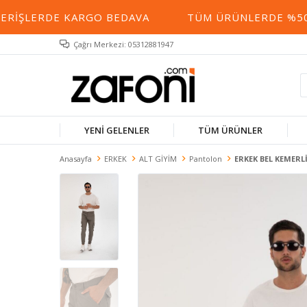
ERIŞLERDE KARGO BEDAVA
TÜM ÜRÜNLERDE %50 YE
Çağrı Merkezi: 05312881947
YENİ GELENLER
TÜM ÜRÜNLER
Anasayfa
ERKEK
ALT GİYİM
Pantolon
ERKEK BEL KEMER