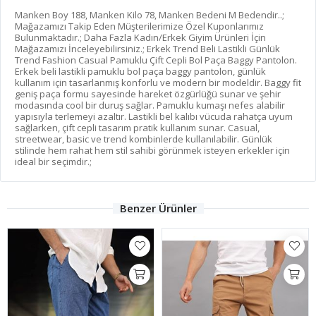
Manken Boy 188, Manken Kilo 78, Manken Bedeni M Bedendir..;
Mağazamızı Takip Eden Müşterilerimize Özel Kuponlarımız
Bulunmaktadır.; Daha Fazla Kadın/Erkek Giyim Ürünleri İçin
Mağazamızı İnceleyebilirsiniz.; Erkek Trend Beli Lastikli Günlük
Trend Fashion Casual Pamuklu Çift Cepli Bol Paça Baggy Pantolon.
Erkek beli lastikli pamuklu bol paça baggy pantolon, günlük
kullanım için tasarlanmış konforlu ve modern bir modeldir. Baggy fit
geniş paça formu sayesinde hareket özgürlüğü sunar ve şehir
modasında cool bir duruş sağlar. Pamuklu kumaşı nefes alabilir
yapısıyla terlemeyi azaltır. Lastikli bel kalıbı vücuda rahatça uyum
sağlarken, çift cepli tasarım pratik kullanım sunar. Casual,
streetwear, basic ve trend kombinlerde kullanılabilir. Günlük
stilinde hem rahat hem stil sahibi görünmek isteyen erkekler için
ideal bir seçimdir.;
Benzer Ürünler