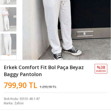
Erkek Comfort Fit Bol Paça Beyaz
%38
i̇ndi̇ri̇m
Baggy Pantolon
799,90 TL
1.299,90 TL
Stok Kodu
E0101-48-1-87
Marka
Zafoni