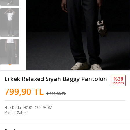
Erkek Relaxed Siyah Baggy Pantolon
%38
i̇ndi̇ri̇m
799,90 TL
1.299,90 TL
Stok Kodu
E0101-48-2-93-87
Marka
Zafoni