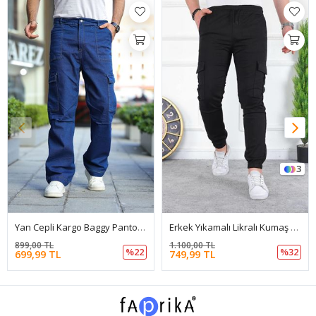
3
Yan Cepli Kargo Baggy Pantolon
Erkek Yıkamalı Likralı Kumaş Kargo Bel Paça Lastikli
899,00 TL
1.100,00 TL
%22
%32
699,99 TL
749,99 TL