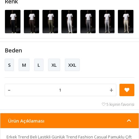
Renk
Beden
S
M
L
XL
XXL
-
+
5 kişinin favorisi
Ürün Açıklaması
Erkek Trend Beli Lastikli Günlük Trend Fashion Casual Pamuklu Çift