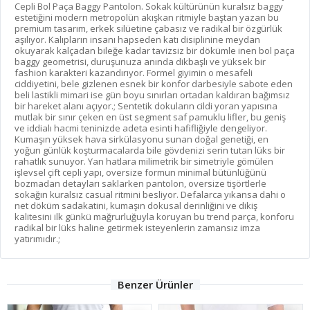
Cepli Bol Paça Baggy Pantolon. Sokak kültürünün kuralsız baggy
estetiğini modern metropolün akışkan ritmiyle baştan yazan bu
premium tasarım, erkek silüetine çabasız ve radikal bir özgürlük
aşılıyor. Kalıpların insanı hapseden katı disiplinine meydan
okuyarak kalçadan bileğe kadar tavizsiz bir dökümle inen bol paça
baggy geometrisi, duruşunuza anında dikbaşlı ve yüksek bir
fashion karakteri kazandırıyor. Formel giyimin o mesafeli
ciddiyetini, bele gizlenen esnek bir konfor darbesiyle sabote eden
beli lastikli mimari ise gün boyu sınırları ortadan kaldıran bağımsız
bir hareket alanı açıyor.; Sentetik dokuların cildi yoran yapısına
mutlak bir sınır çeken en üst segment saf pamuklu lifler, bu geniş
ve iddialı hacmi teninizde adeta esinti hafifliğiyle dengeliyor.
Kumaşın yüksek hava sirkülasyonu sunan doğal genetiği, en
yoğun günlük koşturmacalarda bile gövdenizi serin tutan lüks bir
rahatlık sunuyor. Yan hatlara milimetrik bir simetriyle gömülen
işlevsel çift cepli yapı, oversize formun minimal bütünlüğünü
bozmadan detayları saklarken pantolon, oversize tişörtlerle
sokağın kuralsız casual ritmini besliyor. Defalarca yıkansa dahi o
net döküm sadakatini, kumaşın dokusal derinliğini ve dikiş
kalitesini ilk günkü mağrurluğuyla koruyan bu trend parça, konforu
radikal bir lüks haline getirmek isteyenlerin zamansız imza
yatırımıdır.;
Benzer Ürünler