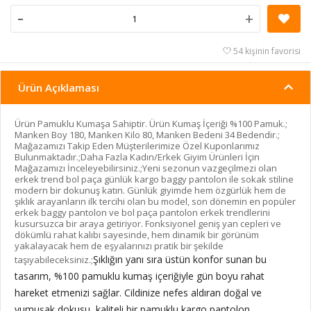
-
+
54 kişinin favorisi
Ürün Açıklaması
Ürün Pamuklu Kumaşa Sahiptir. Ürün Kumaş İçeriği %100 Pamuk.;
Manken Boy 180, Manken Kilo 80, Manken Bedeni 34 Bedendir.;
Mağazamızı Takip Eden Müşterilerimize Özel Kuponlarımız
Bulunmaktadır.;Daha Fazla Kadın/Erkek Giyim Ürünleri İçin
Mağazamızı İnceleyebilirsiniz.;Yeni sezonun vazgeçilmezi olan
erkek trend bol paça günlük kargo baggy pantolon ile sokak stiline
modern bir dokunuş katın. Günlük giyimde hem özgürlük hem de
şıklık arayanların ilk tercihi olan bu model, son dönemin en popüler
erkek baggy pantolon ve bol paça pantolon erkek trendlerini
kusursuzca bir araya getiriyor. Fonksiyonel geniş yan cepleri ve
dökümlü rahat kalıbı sayesinde, hem dinamik bir görünüm
yakalayacak hem de eşyalarınızı pratik bir şekilde
Şıklığın yanı sıra üstün konfor sunan bu
taşıyabileceksiniz.;
tasarım, %100 pamuklu kumaş içeriğiyle gün boyu rahat
hareket etmenizi sağlar. Cildinize nefes aldıran doğal ve
yumuşak dokusu, kaliteli bir pamuklu kargo pantolon