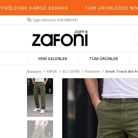
RIŞLERDE KARGO BEDAVA
TÜM ÜRÜNLERDE %50 YE
Çağrı Merkezi: 05312881947
YENİ GELENLER
TÜM ÜRÜNLER
Anasayfa
ERKEK
ALT GİYİM
Pantolon
Erkek Trend Bol 