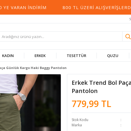
 VARAN İNDIRIM
800 TL ÜZERI ALIŞVERIŞLERDE
S
KADIN
ERKEK
TESETTÜR
QUZU
Paça Günlük Kargo Haki Baggy Pantolon
Erkek Trend Bol Paç
Pantolon
779,99 TL
Stok Kodu
Marka