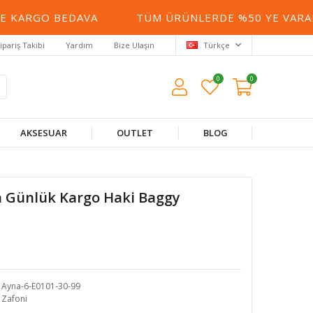
 KARGO BEDAVA
TÜM ÜRÜNLERDE %50 YE VARAN İ
ipariş Takibi
Yardım
Bize Ulaşın
Türkçe
0
0
AKSESUAR
OUTLET
BLOG
a Günlük Kargo Haki Baggy
Ayna-6-E0101-30-99
Zafoni