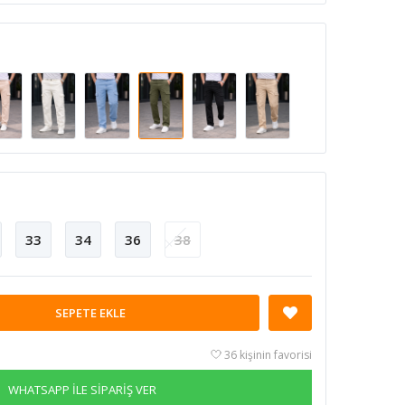
33
34
36
38
SEPETE EKLE
36 kişinin favorisi
WHATSAPP İLE SİPARİŞ VER