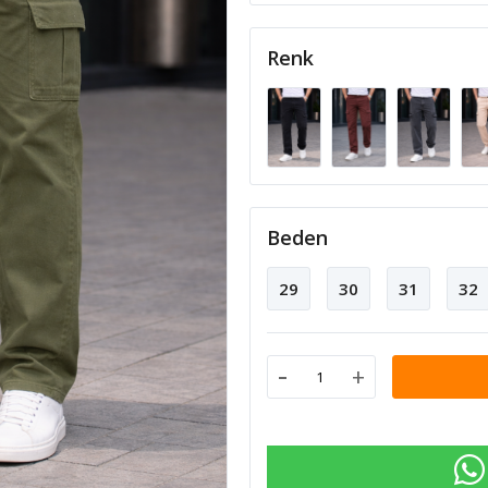
Renk
Beden
29
30
31
32
-
+