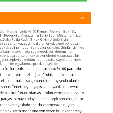
Ürün Kumaş İçeriği %100 Pamuk.; Manken Boy 180,
34 Bedendir.; Mağazamızı Takip Eden Müşterilerimize
.;Daha Fazla Kadın/Erkek Giyim Ürünleri İçin
eni sezonun vazgeçilmezi olan erkek trend bol paça
sokak stiline modern bir dokunuş katın. Günlük giyimde
nların ilk tercihi olan bu model, son dönemin en
 bol paça pantolon erkek trendlerini kusursuzca bir
iş yan cepleri ve dökümlü rahat kalıbı sayesinde, hem
hem de eşyalarınızı pratik bir şekilde
ı sıra üstün konfor sunan bu tasarım, %100 pamuklu
 hareket etmenizi sağlar. Cildinize nefes aldıran
eli bir pamuklu kargo pantolon arayışında olanlar
 sunar. Terletmeyen yapısı ve dayanıklı materyali
zde bile konforunuzdan asla ödün vermeden tarzınızı
it parçası olmaya aday bu erkek cepli pantolon, basic
ori sneaker ayakkabılarınızla zahmetsiz bir uyum
nd erkek giyim modasına yön veren bu joker parçayı