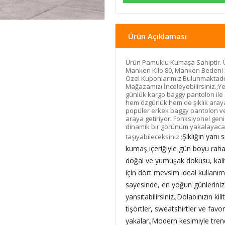
Ürün Açıklaması
Ürün Pamuklu Kumaşa Sahiptir. 
Manken Kilo 80, Manken Bedeni 
Özel Kuponlarımız Bulunmaktadır
Mağazamızı İnceleyebilirsiniz.;Y
günlük kargo baggy pantolon ile 
hem özgürlük hem de şıklık araya
popüler erkek baggy pantolon ve
araya getiriyor. Fonksiyonel gen
dinamik bir görünüm yakalayacak 
Şıklığın yan
taşıyabileceksiniz.;
kumaş içeriğiyle gün boyu rahat
doğal ve yumuşak dokusu, kalit
için dört mevsim ideal kullanım
sayesinde, en yoğun günlerini
yansıtabilirsiniz.;
Dolabınızın kil
tişörtler, sweatshirtler ve fav
yakalar.;Modern kesimiyle tre