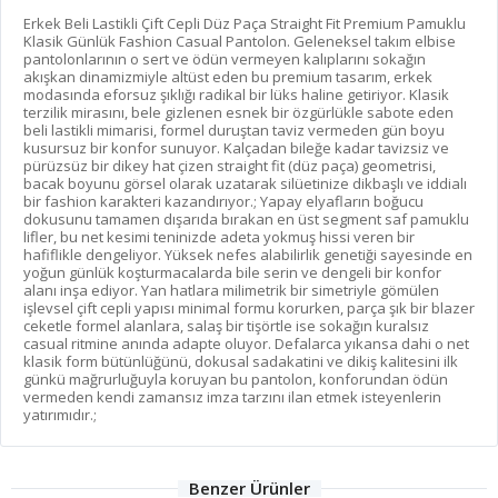
Erkek Beli Lastikli Çift Cepli Düz Paça Straight Fit Premium Pamuklu
Klasik Günlük Fashion Casual Pantolon. Geleneksel takım elbise
pantolonlarının o sert ve ödün vermeyen kalıplarını sokağın
akışkan dinamizmiyle altüst eden bu premium tasarım, erkek
modasında eforsuz şıklığı radikal bir lüks haline getiriyor. Klasik
terzilik mirasını, bele gizlenen esnek bir özgürlükle sabote eden
beli lastikli mimarisi, formel duruştan taviz vermeden gün boyu
kusursuz bir konfor sunuyor. Kalçadan bileğe kadar tavizsiz ve
pürüzsüz bir dikey hat çizen straight fit (düz paça) geometrisi,
bacak boyunu görsel olarak uzatarak silüetinize dikbaşlı ve iddialı
bir fashion karakteri kazandırıyor.; Yapay elyafların boğucu
dokusunu tamamen dışarıda bırakan en üst segment saf pamuklu
lifler, bu net kesimi teninizde adeta yokmuş hissi veren bir
hafiflikle dengeliyor. Yüksek nefes alabilirlik genetiği sayesinde en
yoğun günlük koşturmacalarda bile serin ve dengeli bir konfor
alanı inşa ediyor. Yan hatlara milimetrik bir simetriyle gömülen
işlevsel çift cepli yapısı minimal formu korurken, parça şık bir blazer
ceketle formel alanlara, salaş bir tişörtle ise sokağın kuralsız
casual ritmine anında adapte oluyor. Defalarca yıkansa dahi o net
klasik form bütünlüğünü, dokusal sadakatini ve dikiş kalitesini ilk
günkü mağrurluğuyla koruyan bu pantolon, konforundan ödün
vermeden kendi zamansız imza tarzını ilan etmek isteyenlerin
yatırımıdır.;
Benzer Ürünler