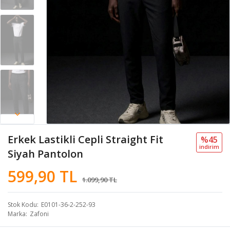
Erkek Lastikli Cepli Straight Fit
%45
i̇ndi̇ri̇m
Siyah Pantolon
599,90 TL
1.099,90 TL
Stok Kodu
E0101-36-2-252-93
Marka
Zafoni