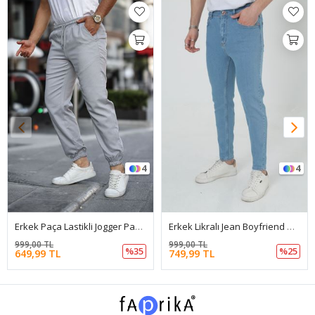
4
4
Erkek Paça Lastikli Jogger Pantolon
Erkek Likralı Jean Boyfriend Denim Açık Mavi Kot Pantolon
999,00 TL
999,00 TL
%35
%25
649,99 TL
749,99 TL