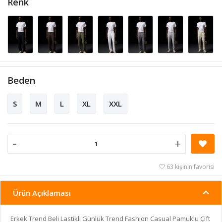
Renk
Beden
S
M
L
XL
XXL
-
+
63 kişinin favorisi
Ürün Açıklaması
Erkek Trend Beli Lastikli Günlük Trend Fashion Casual Pamuklu Çift