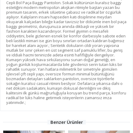
Cepli Bol Paça Baggy Pantolon. Sokak kültürünün kuralsız baggy
estetiğini modern metropolün akışkan ritmiyle baştan yazan bu
premium tasarım, erkek silüetine çabasız ve radikal bir özgürlük
aşılıyor. Kalıpların insanı hapseden katı disiplinine meydan
okuyarak kalçadan bileğe kadar tavizsiz bir dökümle inen bol paça
baggy geometrisi, duruşunuza anında dikbaşlı ve yüksek bir
fashion karakteri kazandırıyor. Formel giyimin o mesafeli
ciddiyetini, bele gizlenen esnek bir konfor darbesiyle sabote eden
beli lastikli mimari ise gün boyu sınırları ortadan kaldıran bağımsız
bir hareket alanı açıyor.; Sentetik dokuların cildi yoran yapısına
mutlak bir sınır çeken en üst segment saf pamuklu lifler, bu geniş
ve iddialı hacmi teninizde adeta esinti hafifliğiyle dengeliyor.
Kumaşın yüksek hava sirkülasyonu sunan doğal genetiği, en
yoğun günlük koşturmacalarda bile gövdenizi serin tutan lüks bir
rahatlık sunuyor. Yan hatlara milimetrik bir simetriyle gömülen
işlevsel çift cepli yapı, oversize formun minimal bütünlüğünü
bozmadan detayları saklarken pantolon, oversize tişörtlerle
sokağın kuralsız casual ritmini besliyor. Defalarca yıkansa dahi o
net döküm sadakatini, kumaşın dokusal derinliğini ve dikiş
kalitesini ilk günkü mağrurluğuyla koruyan bu trend parça, konforu
radikal bir lüks haline getirmek isteyenlerin zamansız imza
yatırımıdır.;
Benzer Ürünler