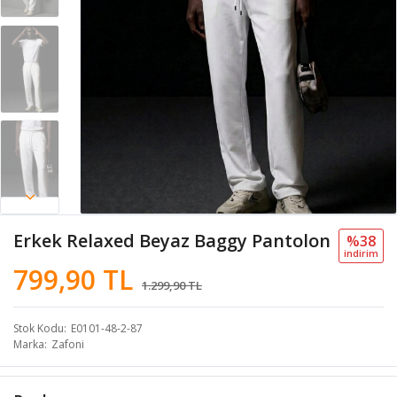
Erkek Relaxed Beyaz Baggy Pantolon
%38
i̇ndi̇ri̇m
799,90 TL
1.299,90 TL
Stok Kodu
E0101-48-2-87
Marka
Zafoni