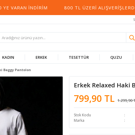
 VARAN İNDIRIM
800 TL ÜZERI ALIŞVERIŞLERDE
S
KADIN
ERKEK
TESETTÜR
QUZU
ki Baggy Pantolon
Erkek Relaxed Haki 
799,90 TL
1.299,90 
Stok Kodu
Marka