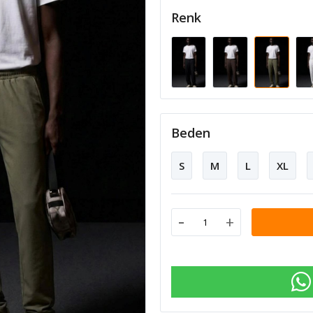
Renk
Beden
S
M
L
XL
-
+