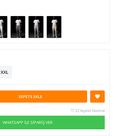
XXL
SEPETE EKLE
22 kişinin favorisi
WHATSAPP İLE SİPARİŞ VER