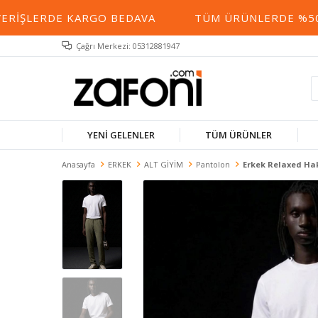
RIŞLERDE KARGO BEDAVA
TÜM ÜRÜNLERDE %50 YE
Çağrı Merkezi: 05312881947
YENİ GELENLER
TÜM ÜRÜNLER
Anasayfa
ERKEK
ALT GİYİM
Pantolon
Erkek Relaxed Ha