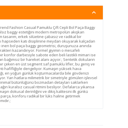
 Trend Fashion Casual Pamuklu Çift Cepli Bol Paça Baggy
lsız baggy estetiğini modern metropolün akışkan
 tasarım, erkek silüetine çabasız ve radikal bir
sanı hapseden katı disiplinine meydan okuyarak kalçadan
le inen bol paça baggy geometrisi, duruşunuza anında
rakteri kazandırıyor. Formel giyimin o mesafeli
bir konfor darbesiyle sabote eden beli lastikli mimari ise
an bağımsız bir hareket alanı açıyor.; Sentetik dokuların
ınır çeken en üst segment saf pamuklu lifler, bu geniş ve
nti hafifliğiyle dengeliyor. Kumaşın yüksek hava
ği, en yoğun günlük koşturmacalarda bile gövdenizi
yor. Yan hatlara milimetrik bir simetriyle gömülen işlevsel
n minimal bütünlüğünü bozmadan detayları saklarken
kağın kuralsız casual ritmini besliyor. Defalarca yıkansa
şın dokusal derinliğini ve dikiş kalitesini ilk günkü
arça, konforu radikal bir lüks haline getirmek
mıdır.;