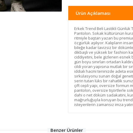
Ürün Açıklaması
Erkek Trend Beli Lastikli Günlük
Pantolon. Sokak kültürünün kura
ritmiyle baştan yazan bu premium
özgürlük aşılıyor. Kalıpların in
bileğe kadar tavizsiz bir döküm
dikbaşlı ve yüksek bir fashion ka
ciddiyetini, bele gizlenen esnek 
gün boyu sınırları ortadan kaldır
cildi yoran yapısına mutlak bir s
iddialı hacmi teninizde adeta esi
sirkülasyonu sunan doğal geneti
serin tutan lüks bir rahatlık sunu
çift cepli yapı, oversize formu
pantolon, oversize tişörtlerle so
dahi o net döküm sadakatini, kuma
mağrurluğuyla koruyan bu trend p
isteyenlerin zamansız imza yatırı
Benzer Ürünler