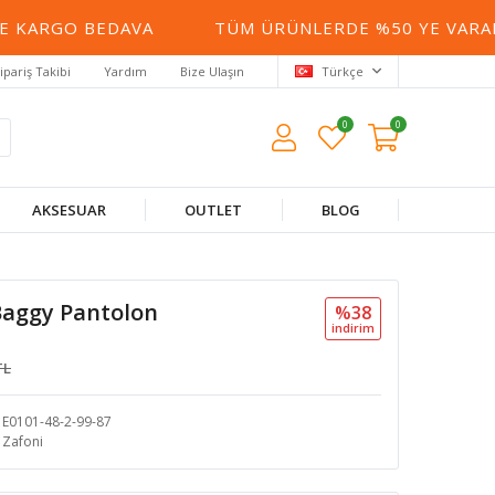
 KARGO BEDAVA
TÜM ÜRÜNLERDE %50 YE VARAN İ
ipariş Takibi
Yardım
Bize Ulaşın
Türkçe
0
0
AKSESUAR
OUTLET
BLOG
Baggy Pantolon
%38
i̇ndi̇ri̇m
TL
E0101-48-2-99-87
Zafoni