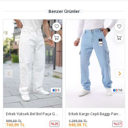
Benzer Ürünler
5
16
Erkek Yüksek Bel Bol Paça Günlük Beyaz Baggy Pantolon
Erkek Kargo Cepli Baggy Pantolon
999,00 TL
1.299,00 TL
%25
%27
749,99 TL
949,99 TL