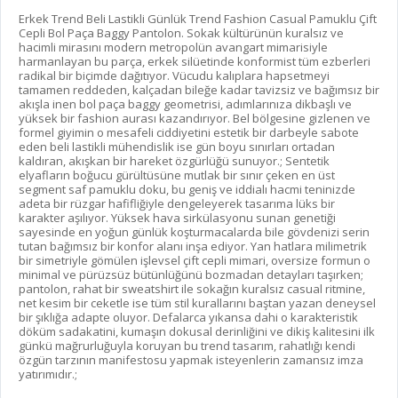
Erkek Trend Beli Lastikli Günlük Trend Fashion Casual Pamuklu Çift
Cepli Bol Paça Baggy Pantolon. Sokak kültürünün kuralsız ve
hacimli mirasını modern metropolün avangart mimarisiyle
harmanlayan bu parça, erkek silüetinde konformist tüm ezberleri
radikal bir biçimde dağıtıyor. Vücudu kalıplara hapsetmeyi
tamamen reddeden, kalçadan bileğe kadar tavizsiz ve bağımsız bir
akışla inen bol paça baggy geometrisi, adımlarınıza dikbaşlı ve
yüksek bir fashion aurası kazandırıyor. Bel bölgesine gizlenen ve
formel giyimin o mesafeli ciddiyetini estetik bir darbeyle sabote
eden beli lastikli mühendislik ise gün boyu sınırları ortadan
kaldıran, akışkan bir hareket özgürlüğü sunuyor.; Sentetik
elyafların boğucu gürültüsüne mutlak bir sınır çeken en üst
segment saf pamuklu doku, bu geniş ve iddialı hacmi teninizde
adeta bir rüzgar hafifliğiyle dengeleyerek tasarıma lüks bir
karakter aşılıyor. Yüksek hava sirkülasyonu sunan genetiği
sayesinde en yoğun günlük koşturmacalarda bile gövdenizi serin
tutan bağımsız bir konfor alanı inşa ediyor. Yan hatlara milimetrik
bir simetriyle gömülen işlevsel çift cepli mimari, oversize formun o
minimal ve pürüzsüz bütünlüğünü bozmadan detayları taşırken;
pantolon, rahat bir sweatshirt ile sokağın kuralsız casual ritmine,
net kesim bir ceketle ise tüm stil kurallarını baştan yazan deneysel
bir şıklığa adapte oluyor. Defalarca yıkansa dahi o karakteristik
döküm sadakatini, kumaşın dokusal derinliğini ve dikiş kalitesini ilk
günkü mağrurluğuyla koruyan bu trend tasarım, rahatlığı kendi
özgün tarzının manifestosu yapmak isteyenlerin zamansız imza
yatırımıdır.;