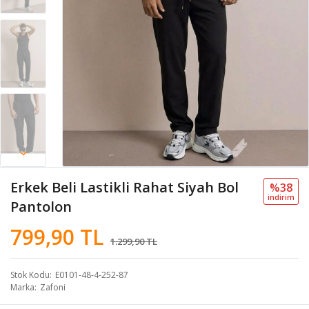
Erkek Beli Lastikli Rahat Siyah Bol
%38
i̇ndi̇ri̇m
Pantolon
799,90 TL
1.299,90 TL
Stok Kodu
E0101-48-4-252-87
Marka
Zafoni