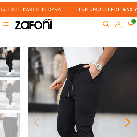
IŞLERDE KARGO BEDAVA
TÜM ÜRÜNLERDE %50 YE 
0
TR