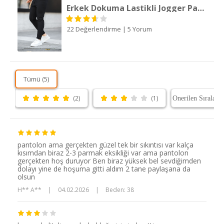
Erkek Dokuma Lastikli Jogger Pantolon
22 Değerlendirme
|
5 Yorum
Tümü (5)
(2)
(1)
pantolon ama gerçekten güzel tek bir sıkıntısı var kalça
kısımdan biraz 2-3 parmak eksikliği var ama pantolon
gerçekten hoş duruyor Ben biraz yüksek bel sevdiğimden
dolayı yine de hoşuma gitti aldım 2 tane paylaşana da
olsun
H** A**
|
04.02.2026
|
Beden: 38