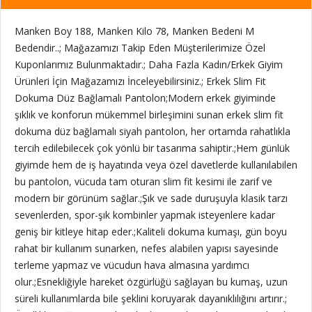
Manken Boy 188, Manken Kilo 78, Manken Bedeni M
Bedendir..; Mağazamızı Takip Eden Müşterilerimize Özel
Kuponlarımız Bulunmaktadır.; Daha Fazla Kadın/Erkek Giyim
Ürünleri İçin Mağazamızı İnceleyebilirsiniz.; Erkek Slim Fit
Dokuma Düz Bağlamalı Pantolon;Modern erkek giyiminde
şıklık ve konforun mükemmel birleşimini sunan erkek slim fit
dokuma düz bağlamalı siyah pantolon, her ortamda rahatlıkla
tercih edilebilecek çok yönlü bir tasarıma sahiptir.;Hem günlük
giyimde hem de iş hayatında veya özel davetlerde kullanılabilen
bu pantolon, vücuda tam oturan slim fit kesimi ile zarif ve
modern bir görünüm sağlar.;Şık ve sade duruşuyla klasik tarzı
sevenlerden, spor-şık kombinler yapmak isteyenlere kadar
geniş bir kitleye hitap eder.;Kaliteli dokuma kumaşı, gün boyu
rahat bir kullanım sunarken, nefes alabilen yapısı sayesinde
terleme yapmaz ve vücudun hava almasına yardımcı
olur.;Esnekliğiyle hareket özgürlüğü sağlayan bu kumaş, uzun
süreli kullanımlarda bile şeklini koruyarak dayanıklılığını artırır.;