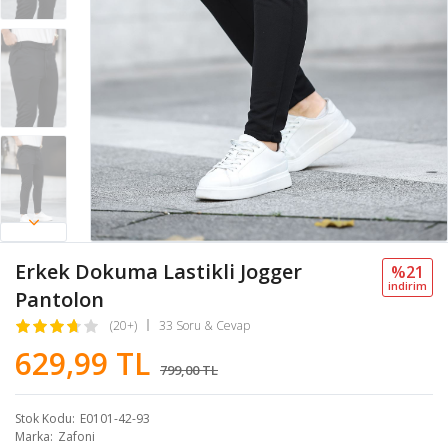
Erkek Dokuma Lastikli Jogger
%21
i̇ndi̇ri̇m
Pantolon
(20+)
33 Soru & Cevap
629,99 TL
799,00 TL
Stok Kodu
E0101-42-93
Marka
Zafoni