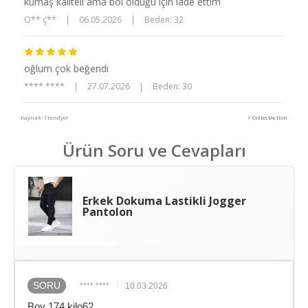
kumaş kaliteli ama bol olduğu için iade ettim
O** ç**
|
06.05.2026
|
Beden: 32
oğlum çok beğendi
**** ****
|
27.07.2026
|
Beden: 30
Kaynak: Trendyol
⚡ CollectAction
Ürün Soru ve Cevapları
Erkek Dokuma Lastikli Jogger
Pantolon
SORU
**** ****
10.03.2026
Boy 174 kilo62