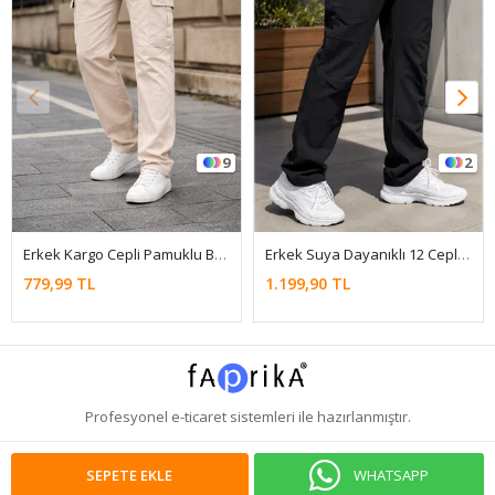
2
9
Erkek Suya Dayanıklı 12 Cepli Kargo Siyah Pantolon
Erkek Günlük Kargo Cep Kiremit Baggy Pantolon
1.199,90 TL
779,99 TL
Profesyonel
e-ticaret
sistemleri ile hazırlanmıştır.
WHATSAPP
SEPETE EKLE