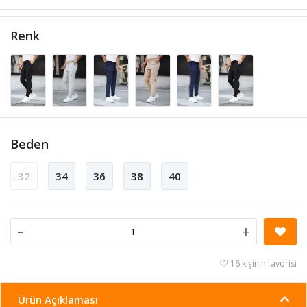
Renk
Beden
32
34
36
38
40
-
+
16 kişinin favorisi
Ürün Açıklaması