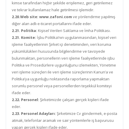
kimse tarafından hiçbir şekilde erişilemez, geri getirilemez
ve tekrar kullanılamaz hale getirilmesi işlemidir.
2.20.Web site: www.zafoni.com
ve yönlendirme yapılmış
diğer alan adlı e-ticaret portallarını ifade eder.
2.21. Politika:
Kişisel Verileri Saklama ve İmha Politikası.
2.21. Komite:
İşbu Politika’nın uygulanmasından, kişisel veri
işleme faaliyetlerinin Şirket içi denetiminden, veri koruma
yükümlülükleri hususunda bilgilendirme ve tavsiyede
bulunmaktan, personellerin veri işleme faaliyetlerinde işbu
Politika ve Prosedürlere uygunluğunu izlemekten, Yönetime
veri işleme süreçleri ile veri işleme süreçlerinin Kanun’a ve
Politika’ya uygunluğu noktasında raporlama yapmaktan
sorumlu personel veya personellerden teşekkül komiteyi
ifade eder.
2.22. Personel:
Şirketimizde çalışan gerçek kişileri ifade
eder.
2.23. Personel Adayları:
Şirketimize Cv göndermek, e-posta
atmak, telefonlar aramak ve sair yöntemlerle iş başvurusu
yapan gerçek kişileri ifade eder.