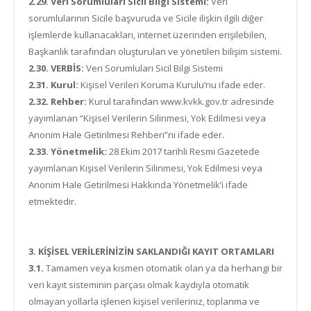
2.29. Veri Sorumluları Sicil Bilgi Sistemi:
Veri
sorumlularının Sicile başvuruda ve Sicile ilişkin ilgili diğer
işlemlerde kullanacakları, internet üzerinden erişilebilen,
Başkanlık tarafından oluşturulan ve yönetilen bilişim sistemi.
2.30. VERBİS:
Veri Sorumluları Sicil Bilgi Sistemi
2.31. Kurul:
Kişisel Verileri Koruma Kurulu’nu ifade eder.
2.32. Rehber:
Kurul tarafından www.kvkk.gov.tr adresinde
yayımlanan “Kişisel Verilerin Silinmesi, Yok Edilmesi veya
Anonim Hale Getirilmesi Rehberi”ni ifade eder.
2.33. Yönetmelik:
28 Ekim 2017 tarihli Resmi Gazetede
yayımlanan Kişisel Verilerin Silinmesi, Yok Edilmesi veya
Anonim Hale Getirilmesi Hakkında Yönetmelik’i ifade
etmektedir.
3. KİŞİSEL VERİLERİNİZİN SAKLANDIĞI KAYIT ORTAMLARI
3.1.
Tamamen veya kısmen otomatik olan ya da herhangi bir
veri kayıt sisteminin parçası olmak kaydıyla otomatik
olmayan yollarla işlenen kişisel verileriniz, toplanma ve