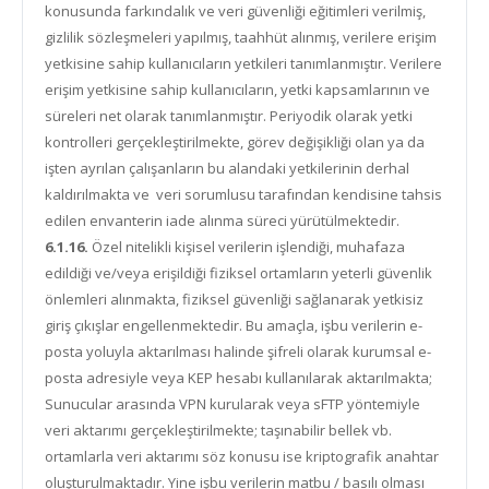
konusunda farkındalık ve veri güvenliği eğitimleri verilmiş,
gizlilik sözleşmeleri yapılmış, taahhüt alınmış, verilere erişim
yetkisine sahip kullanıcıların yetkileri tanımlanmıştır. Verilere
erişim yetkisine sahip kullanıcıların, yetki kapsamlarının ve
süreleri net olarak tanımlanmıştır. Periyodik olarak yetki
kontrolleri gerçekleştirilmekte, görev değişikliği olan ya da
işten ayrılan çalışanların bu alandaki yetkilerinin derhal
kaldırılmakta ve veri sorumlusu tarafından kendisine tahsis
edilen envanterin iade alınma süreci yürütülmektedir.
6.1.16.
Özel nitelikli kişisel verilerin işlendiği, muhafaza
edildiği ve/veya erişildiği fiziksel ortamların yeterli güvenlik
önlemleri alınmakta, fiziksel güvenliği sağlanarak yetkisiz
giriş çıkışlar engellenmektedir. Bu amaçla, işbu verilerin e-
posta yoluyla aktarılması halinde şifreli olarak kurumsal e-
posta adresiyle veya KEP hesabı kullanılarak aktarılmakta;
Sunucular arasında VPN kurularak veya sFTP yöntemiyle
veri aktarımı gerçekleştirilmekte; taşınabilir bellek vb.
ortamlarla veri aktarımı söz konusu ise kriptografik anahtar
oluşturulmaktadır. Yine işbu verilerin matbu / basılı olması