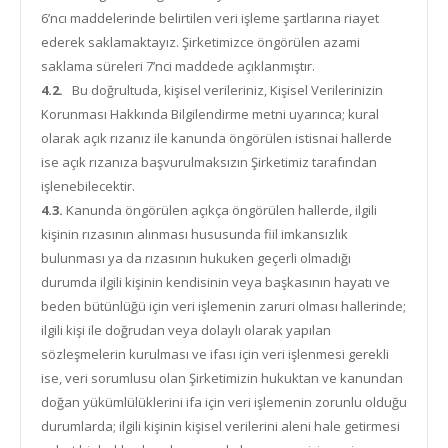
6’ncı maddelerinde belirtilen veri işleme şartlarına riayet
ederek saklamaktayız. Şirketimizce öngörülen azami
saklama süreleri 7’nci maddede açıklanmıştır.
4.2.
Bu doğrultuda, kişisel verileriniz, Kişisel Verilerinizin
Korunması Hakkında Bilgilendirme metni uyarınca; kural
olarak açık rızanız ile kanunda öngörülen istisnai hallerde
ise açık rızanıza başvurulmaksızın Şirketimiz tarafından
işlenebilecektir.
4.3.
Kanunda öngörülen açıkça öngörülen hallerde, ilgili
kişinin rızasının alınması hususunda fiil imkansızlık
bulunması ya da rızasının hukuken geçerli olmadığı
durumda ilgili kişinin kendisinin veya başkasının hayatı ve
beden bütünlüğü için veri işlemenin zaruri olması hallerinde;
ilgili kişi ile doğrudan veya dolaylı olarak yapılan
sözleşmelerin kurulması ve ifası için veri işlenmesi gerekli
ise, veri sorumlusu olan Şirketimizin hukuktan ve kanundan
doğan yükümlülüklerini ifa için veri işlemenin zorunlu olduğu
durumlarda; ilgili kişinin kişisel verilerini aleni hale getirmesi