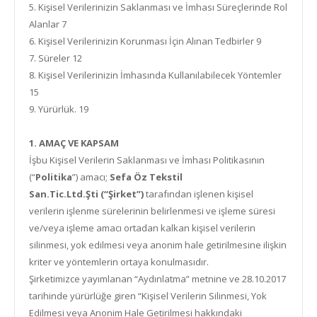
5. Kişisel Verilerinizin Saklanması ve İmhası Süreçlerinde Rol
Alanlar 7
6. Kişisel Verilerinizin Korunması İçin Alınan Tedbirler 9
7. Süreler 12
8. Kişisel Verilerinizin İmhasında Kullanılabilecek Yöntemler
15
9. Yürürlük. 19
1. AMAÇ VE KAPSAM
İşbu Kişisel Verilerin Saklanması ve İmhası Politikasının
(“
Politika
”) amacı;
Sefa Öz Tekstil
San.Tic.Ltd.Şti
(“Şirket”)
tarafından işlenen kişisel
verilerin işlenme sürelerinin belirlenmesi ve işleme süresi
ve/veya işleme amacı ortadan kalkan kişisel verilerin
silinmesi, yok edilmesi veya anonim hale getirilmesine ilişkin
kriter ve yöntemlerin ortaya konulmasıdır.
Şirketimizce yayımlanan “Aydınlatma” metnine ve 28.10.2017
tarihinde yürürlüğe giren “Kişisel Verilerin Silinmesi, Yok
Edilmesi veya Anonim Hale Getirilmesi hakkındaki