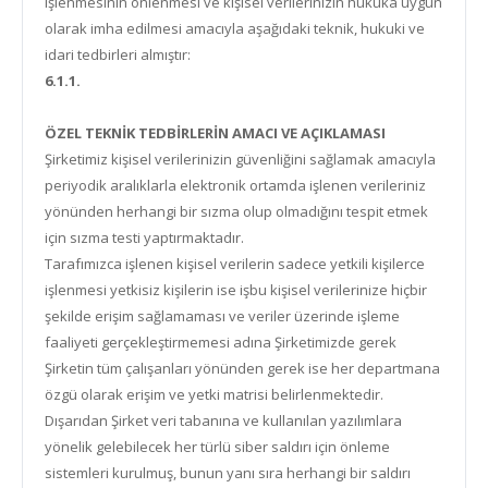
işlenmesinin önlenmesi ve kişisel verilerinizin hukuka uygun
olarak imha edilmesi amacıyla aşağıdaki teknik, hukuki ve
idari tedbirleri almıştır:
6.1.1.
ÖZEL TEKNİK TEDBİRLERİN AMACI VE AÇIKLAMASI
Şirketimiz kişisel verilerinizin güvenliğini sağlamak amacıyla
periyodik aralıklarla elektronik ortamda işlenen verileriniz
yönünden herhangi bir sızma olup olmadığını tespit etmek
için sızma testi yaptırmaktadır.
Tarafımızca işlenen kişisel verilerin sadece yetkili kişilerce
işlenmesi yetkisiz kişilerin ise işbu kişisel verilerinize hiçbir
şekilde erişim sağlamaması ve veriler üzerinde işleme
faaliyeti gerçekleştirmemesi adına Şirketimizde gerek
Şirketin tüm çalışanları yönünden gerek ise her departmana
özgü olarak erişim ve yetki matrisi belirlenmektedir.
Dışarıdan Şirket veri tabanına ve kullanılan yazılımlara
yönelik gelebilecek her türlü siber saldırı için önleme
sistemleri kurulmuş, bunun yanı sıra herhangi bir saldırı