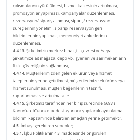
çalışmalarının yürütülmesi, hizmet kalitesinin artırılması,
promosyonlar yapılması, kampanyalar düzenlenmesi,
rezervasyon/ sipariş alınması, sipariş/ rezervasyon
süreçlerinin yönetimi, sipariş/ rezervasyon geri
bildirimlerinin yapılması, memnuniyet anketlerinin
düzenlenmesi,
4.4.13.
Şirketimizin merkez bina içi – çevresi ve/veya
Şirketimize ait mağaza, depo vb. işyerleri ve sair mekanların
fiziki güvenliğinin sağlanması,
4.4.14.
Müşterilerimizden gelen ek ürün veya hizmet
taleplerinin yerine getirilmesi, müşterilerimize ek ürün veya
hizmet sunulması, müşteri beğenilerinin tasnifi,
raporlanması ve artırılması ile
4.4.15.
Şirketimiz tarafından her bir iş sürecinde 6698 s.
Kanun’un 10’uncu maddesi uyarınca yapılacak aydınlatma
bildirimi kapsamında belirtilen amaçları yerine getirmektir.
4.5.
İmhayı gerektiren sebepler;
4.5.1.
İşbu Politika’nın 4.3. maddesinde öngörülen