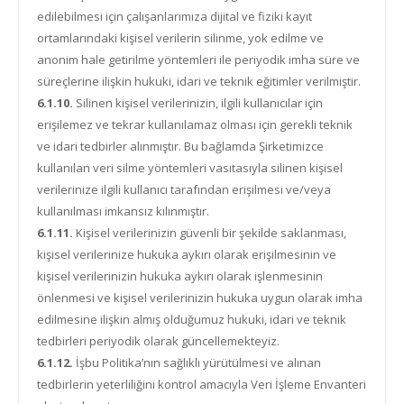
edilebilmesi için çalışanlarımıza dijital ve fiziki kayıt
ortamlarındaki kişisel verilerin silinme, yok edilme ve
anonim hale getirilme yöntemleri ile periyodik imha süre ve
süreçlerine ilişkin hukuki, idari ve teknik eğitimler verilmiştir.
6.1.10.
Silinen kişisel verilerinizin, ilgili kullanıcılar için
erişilemez ve tekrar kullanılamaz olması için gerekli teknik
ve idari tedbirler alınmıştır. Bu bağlamda Şirketimizce
kullanılan veri silme yöntemleri vasıtasıyla silinen kişisel
verilerinize ilgili kullanıcı tarafından erişilmesi ve/veya
kullanılması imkansız kılınmıştır.
6.1.11.
Kişisel verilerinizin güvenli bir şekilde saklanması,
kişisel verilerinize hukuka aykırı olarak erişilmesinin ve
kişisel verilerinizin hukuka aykırı olarak işlenmesinin
önlenmesi ve kişisel verilerinizin hukuka uygun olarak imha
edilmesine ilişkin almış olduğumuz hukuki, idari ve teknik
tedbirleri periyodik olarak güncellemekteyiz.
6.1.12.
İşbu Politika’nın sağlıklı yürütülmesi ve alınan
tedbirlerin yeterliliğini kontrol amacıyla Veri İşleme Envanteri