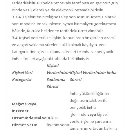
reddedilebilir. Bu halde ret cevabı tarafınıza en geç otuz gün
içinde yazılı olarak ya da elektronik ortamda bildirilir.
7.3.4.
Talebinizin niteliğine talep sonucunuz ücretsiz olarak
sonuçlandırır. Ancak, işlemin ayrıca bir maliyeti gerektirmesi
hâlinde, Kurulca belirlenen tarifedeki ücret alınabilir.
7.4.
Kişisel verilerinize ilişkin -kanunlarda öngörülen azami
ve asgari saklama süreleri saklı kalmak kaydıyla- veri
kategorilerine göre saklama süreleri ile imha ve periyodik
imha süreleri aşağıdaki tabloda belirtilmiştir:
Kişisel
Kişisel Veri
Verilerinizin
Kişisel Verilerinizin İmha
Kategorisi
Saklanma
Süresi
Süresi
İmha yükümlülüğünün
doğmasını takiben ilk
Mağaza veya
periyodik imha
İnternet
işleminde
veya
kişisel
Ortamında Mal ve
Hukuki
verileri işleme şartlarının
Hizmet Satın
ilişkinin sona
tamamının ortadan kalkmış