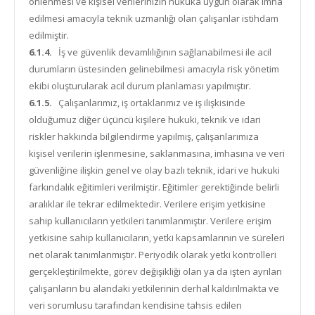
önlenmesi ve kişisel verilerinizin hukuka uygun olarak imha
edilmesi amacıyla teknik uzmanlığı olan çalışanlar istihdam
edilmiştir.
6.1.4.
İş ve güvenlik devamlılığının sağlanabilmesi ile acil
durumların üstesinden gelinebilmesi amacıyla risk yönetim
ekibi oluşturularak acil durum planlaması yapılmıştır.
6.1.5.
Çalışanlarımız, iş ortaklarımız ve iş ilişkisinde
olduğumuz diğer üçüncü kişilere hukuki, teknik ve idari
riskler hakkında bilgilendirme yapılmış, çalışanlarımıza
kişisel verilerin işlenmesine, saklanmasına, imhasına ve veri
güvenliğine ilişkin genel ve olay bazlı teknik, idari ve hukuki
farkındalık eğitimleri verilmiştir. Eğitimler gerektiğinde belirli
aralıklar ile tekrar edilmektedir. Verilere erişim yetkisine
sahip kullanıcıların yetkileri tanımlanmıştır. Verilere erişim
yetkisine sahip kullanıcıların, yetki kapsamlarının ve süreleri
net olarak tanımlanmıştır. Periyodik olarak yetki kontrolleri
gerçekleştirilmekte, görev değişikliği olan ya da işten ayrılan
çalışanların bu alandaki yetkilerinin derhal kaldırılmakta ve
veri sorumlusu tarafından kendisine tahsis edilen