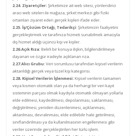
2.24. Ziyaretçiler:
Şirketimize ait web sitesi, yönlendirici
aracı web siteleri ile mağaza, şirket merkezi gibi fiziki
ortamları ziyaret eden gerçek kişileri ifade eder.
2.25. İş/Çözüm Ortağı, Tedarikçi:
Şirketimizin faaliyetini
gerçekleştirmek ve tarafınıza hizmeti sunabilmek amacıyla
dış hizmet aldığı üçüncü kişi ve kişiler.
2.26.Açık Rıza:
Belirli bir konuya ilişkin, bilgilendirilmeye
dayanan ve özgür iradeyle açıklanan rıza.
2.27.Alıcı Grubu:
Veri sorumlusu tarafından kişisel verilerin
aktarıldığı gerçek veya tüzel kişi kategorisi.
2.28. Kişisel Verilerin İşlenmesi:
Kişisel verilerin tamamen
veya kısmen otomatik olan ya da herhangi bir veri kayıt
sisteminin parçası olmak kaydıyla otomatik olmayan yollarla
elde edilmesi, kaydedilmesi, depolanması, saklanması,
değiştirilmesi, yeniden düzenlenmesi, açıklanması,
aktarılması, devralınması, elde edilebilir hale getirilmesi,
sınıflandırılması ya da kullanılmasının engellenmesi gibi
veriler üzerinde gerçekleştirilen her türlü işlem.