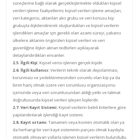
süreçlerine bağlı olarak gerçekleştirmekte oldukları kişisel
verileri işleme faaliyetlerini; kişisel verileri işleme amaçları,
veri kategorisi, aktarılan alıcı grubu ve veri konusu kişi
grubuyla ilişkilendirerek oluşturdukları ve kişisel verilerin
işlendikleri amaçlar için gerekli olan azami süreyi, yabancı
ülkelere aktarımı öngörülen kişisel verileri ve veri
güvenliğine ilişkin alınan tedbirleri açıklayarak
detaylandırdıkları envanter.
2.5. İlgili Kişi:
Kişisel verisi işlenen gerçek kişidir.
2.6. İlgili kullanıcı:
Verilerin teknik olarak depolanması,
korunması ve yedeklenmesinden sorumlu olan kişi ya da
birim hariç olmak üzere veri sorumlusu organizasyonu
içerisinde veya veri sorumlusundan aldığı yetki ve talimat
doğrultusunda kişisel verileri işleyen kişilerdir.
2.7. Veri Kayıt Sistemi:
Kişisel verilerin belirli kriterlere göre
yapılandırılarak işlendiği kayıt sistemi.
2.8. Kayıt ortamı:
Tamamen veya kısmen otomatik olan ya
da herhangi bir veri kayıt sisteminin parçası olmak kaydıyla
otomatik olmayan yollarla işlenen kişisel verilerin bulunduğu