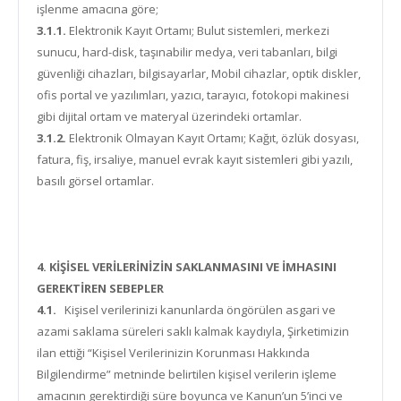
işlenme amacına göre;
3.1.1.
Elektronik Kayıt Ortamı; Bulut sistemleri, merkezi
sunucu, hard-disk, taşınabilir medya, veri tabanları, bilgi
güvenliği cihazları, bilgisayarlar, Mobil cihazlar, optik diskler,
ofis portal ve yazılımları, yazıcı, tarayıcı, fotokopi makinesi
gibi dijital ortam ve materyal üzerindeki ortamlar.
3.1.2.
Elektronik Olmayan Kayıt Ortamı; Kağıt, özlük dosyası,
fatura, fiş, irsaliye, manuel evrak kayıt sistemleri gibi yazılı,
basılı görsel ortamlar.
4. KİŞİSEL VERİLERİNİZİN SAKLANMASINI VE İMHASINI
GEREKTİREN SEBEPLER
4.1.
Kişisel verilerinizi kanunlarda öngörülen asgari ve
azami saklama süreleri saklı kalmak kaydıyla, Şirketimizin
ilan ettiği “Kişisel Verilerinizin Korunması Hakkında
Bilgilendirme” metninde belirtilen kişisel verilerin işleme
amacının gerektirdiği süre boyunca ve Kanun’un 5’inci ve