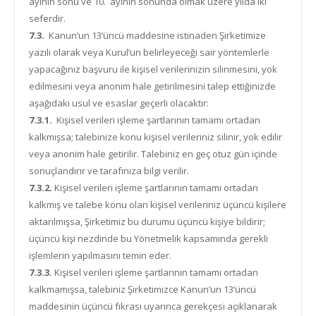
ayının sonu ve 10. ayının sonunda olmak üzere yılda iki
seferdir.
7.3.
Kanun’un 13’üncü maddesine istinaden Şirketimize
yazılı olarak veya Kurul’un belirleyeceği sair yöntemlerle
yapacağınız başvuru ile kişisel verilerinizin silinmesini, yok
edilmesini veya anonim hale getirilmesini talep ettiğinizde
aşağıdaki usul ve esaslar geçerli olacaktır:
7.3.1.
Kişisel verileri işleme şartlarının tamamı ortadan
kalkmışsa; talebinize konu kişisel verileriniz silinir, yok edilir
veya anonim hale getirilir. Talebiniz en geç otuz gün içinde
sonuçlandırır ve tarafınıza bilgi verilir.
7.3.2.
Kişisel verileri işleme şartlarının tamamı ortadan
kalkmış ve talebe konu olan kişisel verileriniz üçüncü kişilere
aktarılmışsa, Şirketimiz bu durumu üçüncü kişiye bildirir;
üçüncü kişi nezdinde bu Yönetmelik kapsamında gerekli
işlemlerin yapılmasını temin eder.
7.3.3.
Kişisel verileri işleme şartlarının tamamı ortadan
kalkmamışsa, talebiniz Şirketimizce Kanun’un 13’üncü
maddesinin üçüncü fıkrası uyarınca gerekçesi açıklanarak