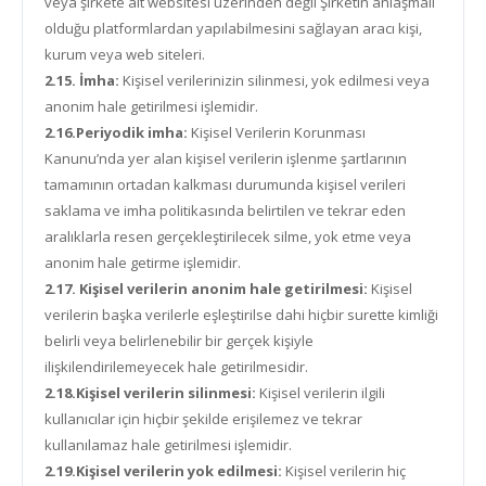
veya şirkete ait websitesi üzerinden değil Şirketin anlaşmalı
olduğu platformlardan yapılabilmesini sağlayan aracı kişi,
kurum veya web siteleri.
2.15. İmha:
Kişisel verilerinizin silinmesi, yok edilmesi veya
anonim hale getirilmesi işlemidir.
2.16.Periyodik imha:
Kişisel Verilerin Korunması
Kanunu’nda yer alan kişisel verilerin işlenme şartlarının
tamamının ortadan kalkması durumunda kişisel verileri
saklama ve imha politikasında belirtilen ve tekrar eden
aralıklarla resen gerçekleştirilecek silme, yok etme veya
anonim hale getirme işlemidir.
2.17. Kişisel verilerin anonim hale getirilmesi:
Kişisel
verilerin başka verilerle eşleştirilse dahi hiçbir surette kimliği
belirli veya belirlenebilir bir gerçek kişiyle
ilişkilendirilemeyecek hale getirilmesidir.
2.18.Kişisel verilerin silinmesi:
Kişisel verilerin ilgili
kullanıcılar için hiçbir şekilde erişilemez ve tekrar
kullanılamaz hale getirilmesi işlemidir.
2.19.Kişisel verilerin yok edilmesi:
Kişisel verilerin hiç