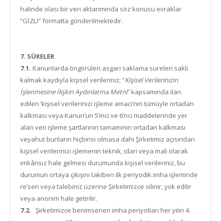
halinde olası bir veri aktarımında söz konusu evraklar
“GİZLİ” formatta gönderilmektedir.
7. SÜRELER
7.1.
Kanunlarda öngörülen asgari saklama süreleri saklı
kalmak kaydıyla kişisel verileriniz; “
Kişisel Verilerinizin
İşlenmesine İlişkin Aydınlatma Metni
” kapsamında ilan
edilen ‘kişisel verilerinizi işleme amacı’nın tümüyle ortadan
kalkması veya Kanun’un 5’inci ve 6’ncı maddelerinde yer
alan veri işleme şartlarının tamamının ortadan kalkması
veyahut bunların hiçbirisi olmasa dahi Şirketimiz açısından
kişisel verilerinizi işlemenin teknik, idari veya mali olarak
imkânsız hale gelmesi durumunda kişisel verileriniz, bu
durumun ortaya çıkışını takiben ilk periyodik imha işleminde
re’sen veya talebiniz üzerine Şirketimizce silinir, yok edilir
veya anonim hale getirilir.
7.2.
Şirketimizce benimsenen imha periyotları her yılın 4.