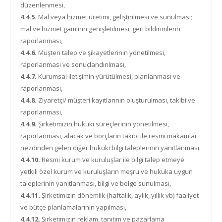
düzenlenmesi,
4.4.5.
Mal veya hizmet üretimi, geliştirilmesi ve sunulması;
mal ve hizmet gamının genişletilmesi, geri bildirimlerin
raporlanması,
4.4.6.
Müşteri talep ve şikayetlerinin yönetilmesi,
raporlanması ve sonuçlandırılması,
4.4.7.
Kurumsal iletişimin yürütülmesi, planlanması ve
raporlanması,
4.4.8.
Ziyaretçi/ müşteri kayıtlarının oluşturulması, takibi ve
raporlanması,
4.4.9.
Şirketimizin hukuki süreçlerinin yönetilmesi,
raporlanması, alacak ve borçların takibi ile resmi makamlar
nezdinden gelen diğer hukuki bilgi taleplerinin yanıtlanması,
4.4.10.
Resmi kurum ve kuruluşlar ile bilgi talep etmeye
yetkili özel kurum ve kuruluşların meşru ve hukuka uygun
taleplerinin yanıtlanması, bilgi ve belge sunulması,
4.4.11.
Şirketimizin dönemlik (haftalık, aylık, yıllık vb) faaliyet
ve bütçe planlamalarının yapılması,
4.4.12.
Şirketimizin reklam, tanıtım ve pazarlama