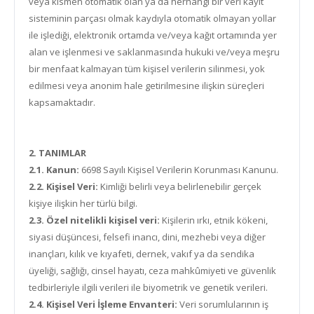
veya kısmen otomatik olan ya da herhangi bir veri kayıt
sisteminin parçası olmak kaydıyla otomatik olmayan yollar
ile işlediği, elektronik ortamda ve/veya kağıt ortamında yer
alan ve işlenmesi ve saklanmasında hukuki ve/veya meşru
bir menfaat kalmayan tüm kişisel verilerin silinmesi, yok
edilmesi veya anonim hale getirilmesine ilişkin süreçleri
kapsamaktadır.
2. TANIMLAR
2.1. Kanun:
6698 Sayılı Kişisel Verilerin Korunması Kanunu.
2.2. Kişisel Veri:
Kimliği belirli veya belirlenebilir gerçek
kişiye ilişkin her türlü bilgi.
2.3. Özel nitelikli kişisel veri:
Kişilerin ırkı, etnik kökeni,
siyasi düşüncesi, felsefi inancı, dini, mezhebi veya diğer
inançları, kılık ve kıyafeti, dernek, vakıf ya da sendika
üyeliği, sağlığı, cinsel hayatı, ceza mahkûmiyeti ve güvenlik
tedbirleriyle ilgili verileri ile biyometrik ve genetik verileri.
2.4. Kişisel Veri İşleme Envanteri:
Veri sorumlularının iş