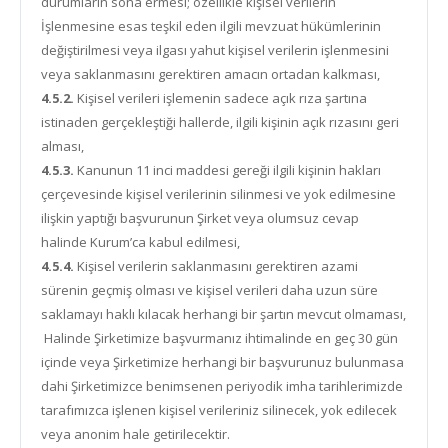
durumların sona ermesi; özellikle kişisel verilerin
İşlenmesine esas teşkil eden ilgili mevzuat hükümlerinin
değiştirilmesi veya ilgası yahut kişisel verilerin işlenmesini
veya saklanmasını gerektiren amacın ortadan kalkması,
4.5.2.
Kişisel verileri işlemenin sadece açık rıza şartına
istinaden gerçekleştiği hallerde, ilgili kişinin açık rızasını geri
alması,
4.5.3.
Kanunun 11 inci maddesi gereği ilgili kişinin hakları
çerçevesinde kişisel verilerinin silinmesi ve yok edilmesine
ilişkin yaptığı başvurunun Şirket veya olumsuz cevap
halinde Kurum’ca kabul edilmesi,
4.5.4.
Kişisel verilerin saklanmasını gerektiren azami
sürenin geçmiş olması ve kişisel verileri daha uzun süre
saklamayı haklı kılacak herhangi bir şartın mevcut olmaması,
Halinde Şirketimize başvurmanız ihtimalinde en geç 30 gün
içinde veya Şirketimize herhangi bir başvurunuz bulunmasa
dahi Şirketimizce benimsenen periyodik imha tarihlerimizde
tarafımızca işlenen kişisel verileriniz silinecek, yok edilecek
veya anonim hale getirilecektir.