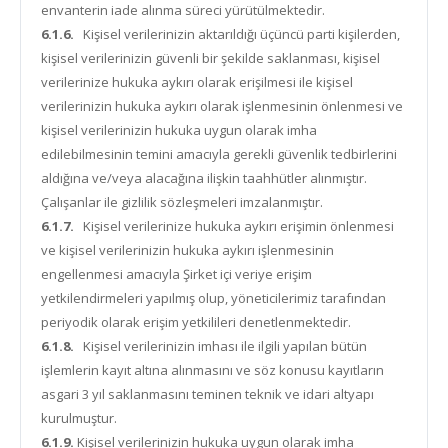
envanterin iade alınma süreci yürütülmektedir.
6.1.6.
Kişisel verilerinizin aktarıldığı üçüncü parti kişilerden,
kişisel verilerinizin güvenli bir şekilde saklanması, kişisel
verilerinize hukuka aykırı olarak erişilmesi ile kişisel
verilerinizin hukuka aykırı olarak işlenmesinin önlenmesi ve
kişisel verilerinizin hukuka uygun olarak imha
edilebilmesinin temini amacıyla gerekli güvenlik tedbirlerini
aldığına ve/veya alacağına ilişkin taahhütler alınmıştır.
Çalışanlar ile gizlilik sözleşmeleri imzalanmıştır.
6.1.7.
Kişisel verilerinize hukuka aykırı erişimin önlenmesi
ve kişisel verilerinizin hukuka aykırı işlenmesinin
engellenmesi amacıyla Şirket içi veriye erişim
yetkilendirmeleri yapılmış olup, yöneticilerimiz tarafından
periyodik olarak erişim yetkilileri denetlenmektedir.
6.1.8.
Kişisel verilerinizin imhası ile ilgili yapılan bütün
işlemlerin kayıt altına alınmasını ve söz konusu kayıtların
asgari 3 yıl saklanmasını teminen teknik ve idari altyapı
kurulmuştur.
6.1.9.
Kişisel verilerinizin hukuka uygun olarak imha