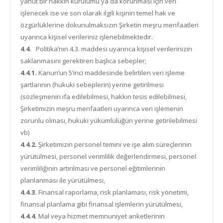
yahut bir hakkın kurulumu ya da korunması için veri
işlenecek ise ve son olarak ilgili kişinin temel hak ve
özgürlüklerine dokunulmaksızın Şirketin meşru menfaatleri
uyarınca kişisel verileriniz işlenebilmektedir.
4.4.
Politika’nın 4.3. maddesi uyarınca kişisel verilerinizin
saklanmasını gerektiren başlıca sebepler;
4.4.1.
Kanun’un 5’inci maddesinde belirtilen veri işleme
şartlarının (hukuki sebeplerin) yerine getirilmesi
(sözleşmenin ifa edilebilmesi, hakkın tesis edilebilmesi,
Şirketimizin meşru menfaatleri uyarınca veri işlemenin
zorunlu olması, hukuki yükümlülüğün yerine getirilebilmesi
vb)
4.4.2.
Şirketimizin personel temini ve işe alım süreçlerinin
yürütülmesi, personel verimlilik değerlendirmesi, personel
verimliliğinin artırılması ve personel eğitimlerinin
planlanması ile yürütülmesi,
4.4.3.
Finansal raporlama, risk planlaması, risk yönetimi,
finansal planlama gibi finansal işlemlerin yürütülmesi,
4.4.4.
Mal veya hizmet memnuniyet anketlerinin