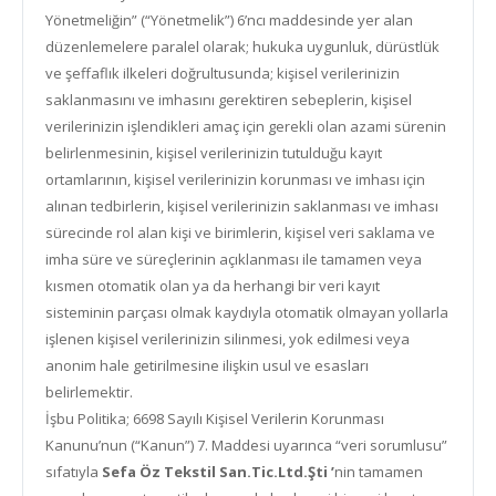
Yönetmeliğin” (“Yönetmelik”) 6’ncı maddesinde yer alan
düzenlemelere paralel olarak; hukuka uygunluk, dürüstlük
ve şeffaflık ilkeleri doğrultusunda; kişisel verilerinizin
saklanmasını ve imhasını gerektiren sebeplerin, kişisel
verilerinizin işlendikleri amaç için gerekli olan azami sürenin
belirlenmesinin, kişisel verilerinizin tutulduğu kayıt
ortamlarının, kişisel verilerinizin korunması ve imhası için
alınan tedbirlerin, kişisel verilerinizin saklanması ve imhası
sürecinde rol alan kişi ve birimlerin, kişisel veri saklama ve
imha süre ve süreçlerinin açıklanması ile tamamen veya
kısmen otomatik olan ya da herhangi bir veri kayıt
sisteminin parçası olmak kaydıyla otomatik olmayan yollarla
işlenen kişisel verilerinizin silinmesi, yok edilmesi veya
anonim hale getirilmesine ilişkin usul ve esasları
belirlemektir.
İşbu Politika; 6698 Sayılı Kişisel Verilerin Korunması
Kanunu’nun (“Kanun”) 7. Maddesi uyarınca “veri sorumlusu”
sıfatıyla
Sefa Öz Tekstil
San.Tic.Ltd.Şti ’
nin tamamen