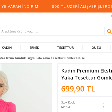
VARAN İNDIRIM
800 TL ÜZERI ALIŞVERIŞLERDE 
S
KADIN
ERKEK
TESETTÜR
QUZU
tra Uzun Günlük Fuşya Polo Yaka Tesettür Gömlek Elbise
Kadın Premium Ekst
Yaka Tesettür Gömle
699,90 TL
Stok Kodu
Marka