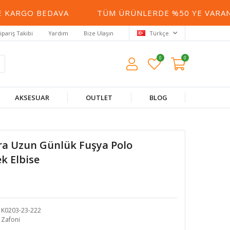
KARGO BEDAVA
TÜM ÜRÜNLERDE %50 YE VARAN İN
ipariş Takibi
Yardım
Bize Ulaşın
Türkçe
0
0
AKSESUAR
OUTLET
BLOG
ra Uzun Günlük Fuşya Polo
k Elbise
K0203-23-222
Zafoni