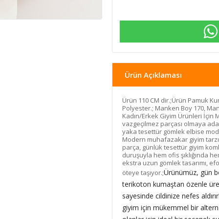
Ürün Açıklaması
Ürün 110 CM dir.;Ürün Pamuk Kum
Polyester.; Manken Boy 170, Man
Kadın/Erkek Giyim Ürünleri İçin 
vazgeçilmez parçası olmaya aday
yaka tesettür gömlek elbise model
Modern muhafazakar giyim tarzın
parça, günlük tesettür giyim komb
duruşuyla hem ofis şıklığında h
ekstra uzun gömlek tasarımı, efor
Ürünümüz, gün bo
öteye taşıyor.;
terikoton kumaştan özenle üret
sayesinde cildinize nefes aldır
giyim için mükemmel bir altern