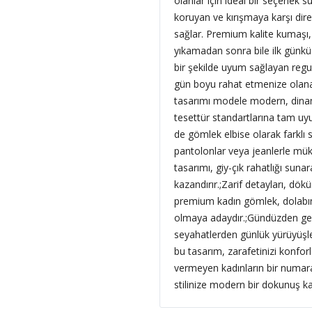
olanlar için ideal bir seçenek
koruyan ve kırışmaya karşı dire
sağlar. Premium kalite kumaşı,
yıkamadan sonra bile ilk günkü 
bir şekilde uyum sağlayan regu
gün boyu rahat etmenize olanak
tasarımı modele modern, dinam
tesettür standartlarına tam uyu
de gömlek elbise olarak farklı 
pantolonlar veya jeanlerle mü
tasarımı, giy-çık rahatlığı su
kazandırır.;
Zarif detayları, dökü
premium kadın gömlek, dolabını
olmaya adaydır.;Gündüzden gec
seyahatlerden günlük yürüyüşl
bu tasarım, zarafetinizi konfor
vermeyen kadınların bir numaral
stilinize modern bir dokunuş kata