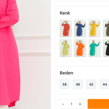
Renk
Beden
38
40
42
44
-
+