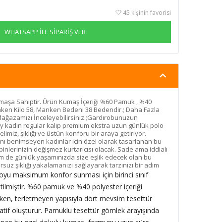
45 kişinin favorisi
WHATSAPP İLE SİPARİŞ VER
aşa Sahiptir. Ürün Kumaş İçeriği %60 Pamuk , %40
ken Kilo 58, Manken Bedeni 38 Bedendir.; Daha Fazla
Mağazamızı İnceleyebilirsiniz.;Gardırobunuzun
 kadın regular kalıp premium ekstra uzun günlük polo
imiz, şıklığı ve üstün konforu bir araya getiriyor.
ı benimseyen kadınlar için özel olarak tasarlanan bu
inlerinizin değişmez kurtarıcısı olacak. Sade ama iddialı
em de günlük yaşamınızda size eşlik edecek olan bu
suz şıklığı yakalamanızı sağlayarak tarzınızı bir adım
yu maksimum konfor sunması için birinci sınıf
ilmiştir. %60 pamuk ve %40 polyester içeriği
ırken, terletmeyen yapısıyla dört mevsim tesettür
atif oluşturur. Pamuklu tesettür gömlek arayışında