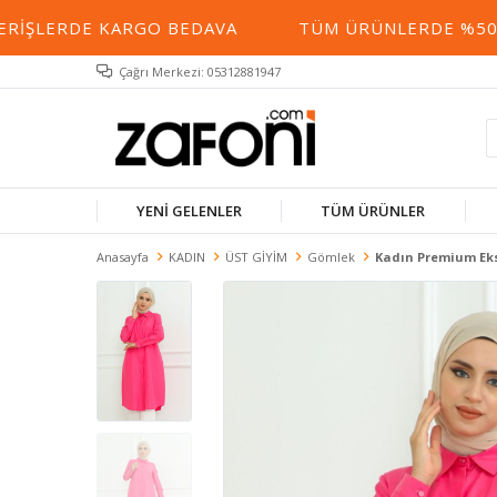
IŞLERDE KARGO BEDAVA
TÜM ÜRÜNLERDE %50 YE 
Çağrı Merkezi: 05312881947
YENİ GELENLER
TÜM ÜRÜNLER
Anasayfa
KADIN
ÜST GİYİM
Gömlek
Kadın Premium Eks