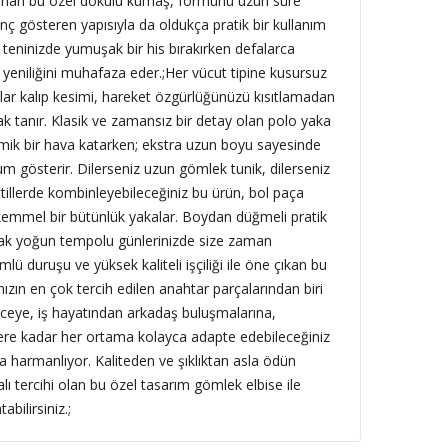
 sunan bu özel dokulu kumaş, formunu uzun süre
nç gösteren yapısıyla da oldukça pratik bir kullanım
 teninizde yumuşak bir his bırakırken defalarca
yeniliğini muhafaza eder.;
Her vücut tipine kusursuz
lar kalıp kesimi, hareket özgürlüğünüzü kısıtlamadan
 tanır. Klasik ve zamansız bir detay olan polo yaka
ik bir hava katarken; ekstra uzun boyu sayesinde
m gösterir. Dilerseniz uzun gömlek tunik, dilerseniz
stillerde kombinleyebileceğiniz bu ürün, bol paça
kemmel bir bütünlük yakalar. Boydan düğmeli pratik
narak yoğun tempolu günlerinizde size zaman
mlü duruşu ve yüksek kaliteli işçiliği ile öne çıkan bu
zın en çok tercih edilen anahtar parçalarından biri
eye, iş hayatından arkadaş buluşmalarına,
ere kadar her ortama kolayca adapte edebileceğiniz
la harmanlıyor. Kaliteden ve şıklıktan asla ödün
ı tercihi olan bu özel tasarım gömlek elbise ile
bilirsiniz.;