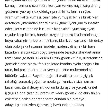
kumaş, formunu uzun süre koruyan ve kırışmaya karşı direnç
gösteren yapısıyla da oldukça pratik bir kullanım sağlar.
Premium kalite kumaşı, teninizde yumuşak bir his bırakırken
defalarca yıkamadan sonra bile ilk günkü yeniliğini muhafaza
eder.;
Her vücut tipine kusursuz bir şekilde uyum sağlayan
regular kalıp kesimi, hareket özgürlüğünüzü kısıtlamadan gün
boyu rahat etmenize olanak tanır. Klasik ve zamansız bir detay
olan polo yaka tasarımı modele modern, dinamik bir hava
katarken; ekstra uzun boyu sayesinde tesettür standartlarına
tam uyum gösterir. Dilerseniz uzun gömlek tunik, dilerseniz de
gömlek elbise olarak farklı stillerde kombinleyebileceğiniz bu
ürün, bol paça pantolonlar veya jeanlerle mükemmel bir
bütünlük yakalar. Boydan düğmeli pratik tasarımı, giy-çık
rahatlığı sunarak yoğun tempolu günlerinizde size zaman
kazandırır.;
Zarif detayları, dökümlü duruşu ve yüksek kaliteli
işçiliği ile öne çıkan bu premium kadın gömlek, dolabınızın en
çok tercih edilen anahtar parçalarından biri olmaya
adaydır.;Gündüzden geceye, iş hayatından arkadaş