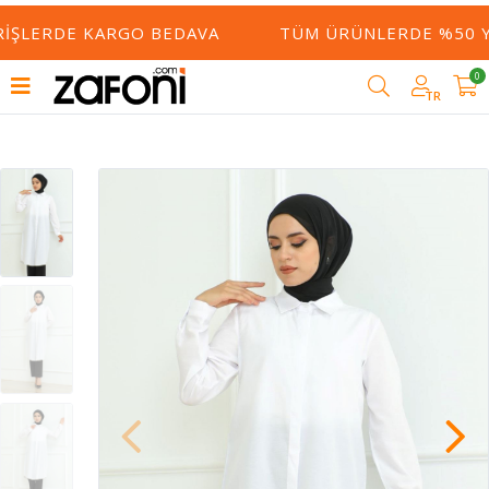
RIŞLERDE KARGO BEDAVA
TÜM ÜRÜNLERDE %50 YE
0
TR