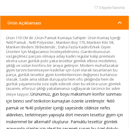
3 kişinin favorisi
Ürün Açıklaması
Ürün 110 CM dir.;Ürün Pamuk Kumaşa Sahiptir. Ürün Kumaş İçeriği
%60 Pamuk , %40 Polyester.; Manken Boy 170, Manken Kilo 58,
Manken Bedeni 38 Bedendir.; Daha Fazla Kadın/Erkek Giyim
Ürünleri İçin Mağazamızı İnceleyebilirsiniz.;Gardırobunuzun
vazgeçilmez parçası olmaya aday kadın regular kalıp premium
ekstra uzun günlük polo yaka tesettür gömlek elbise modelimiz,
şıklığı ve üstün konforu bir araya getiriyor. Modern muhafazakar
giyim tarzını benimseyen kadınlar için özel olarak tasarlanan bu
parça, günlük tesettür giyim kombinlerinizin değişmez kurtarıcısı
olacak. Sade ama iddialı duruşuyla hem ofis şıklığında hem de
günlük yaşamınızda size eşlik edecek olan bu ekstra uzun gömlek
tasarımı, eforsuz şıklığı yakalamanızı sağlayarak tarzınızı bir adım
Ürünümüz, gün boyu maksimum konfor sunması
öteye taşıyor.;
için birinci sınıf terikoton kumaştan özenle üretilmiştir. %60
pamuk ve %40 polyester içeriği sayesinde cildinize nefes
aldırırken, terletmeyen yapısıyla dört mevsim tesettür giyim için
mükemmel bir alternatif oluşturur. Pamuklu tesettür gömlek
arayışında olanlar için ideal bir seçenek sunan bu özel dokulu