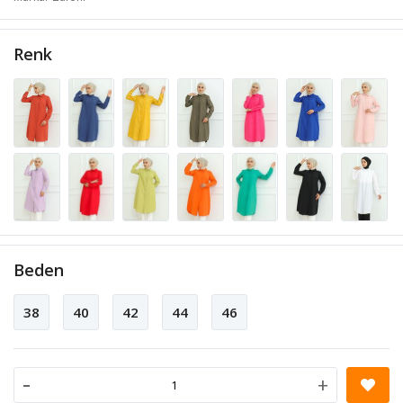
Renk
Beden
38
40
42
44
46
-
+