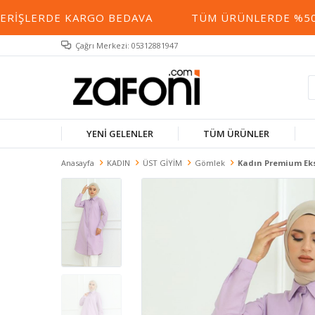
RIŞLERDE KARGO BEDAVA
TÜM ÜRÜNLERDE %50 YE
Çağrı Merkezi: 05312881947
YENİ GELENLER
TÜM ÜRÜNLER
Anasayfa
KADIN
ÜST GİYİM
Gömlek
Kadın Premium Eks