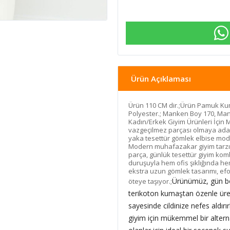
Ürün Açıklaması
Ürün 110 CM dir.;Ürün Pamuk Kum
Polyester.; Manken Boy 170, Man
Kadın/Erkek Giyim Ürünleri İçin 
vazgeçilmez parçası olmaya aday
yaka tesettür gömlek elbise model
Modern muhafazakar giyim tarzın
parça, günlük tesettür giyim komb
duruşuyla hem ofis şıklığında h
ekstra uzun gömlek tasarımı, efor
Ürünümüz, gün bo
öteye taşıyor.;
terikoton kumaştan özenle üret
sayesinde cildinize nefes aldır
giyim için mükemmel bir altern