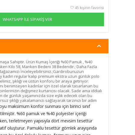
45 kişinin favorisi
WHATSAPP İLE SİPARİŞ VER
aşa Sahiptir. Ürün Kumaş İçeriği %60 Pamuk , %40
ken Kilo 58, Manken Bedeni 38 Bedendir.; Daha Fazla
Mağazamızı İnceleyebilirsiniz.;Gardırobunuzun
 kadın regular kalıp premium ekstra uzun günlük polo
imiz, şıklığı ve üstün konforu bir araya getiriyor.
ı benimseyen kadınlar için özel olarak tasarlanan bu
inlerinizin değişmez kurtarıcısı olacak. Sade ama iddialı
em de günlük yaşamınızda size eşlik edecek olan bu
suz şıklığı yakalamanızı sağlayarak tarzınızı bir adım
yu maksimum konfor sunması için birinci sınıf
ilmiştir. %60 pamuk ve %40 polyester içeriği
ırken, terletmeyen yapısıyla dört mevsim tesettür
atif oluşturur. Pamuklu tesettür gömlek arayışında