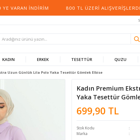
 VARAN İNDIRIM
800 TL ÜZERI ALIŞVERIŞLERDE
S
KADIN
ERKEK
TESETTÜR
QUZU
tra Uzun Günlük Lila Polo Yaka Tesettür Gömlek Elbise
Kadın Premium Ekstr
Yaka Tesettür Gömle
699,90 TL
Stok Kodu
Marka