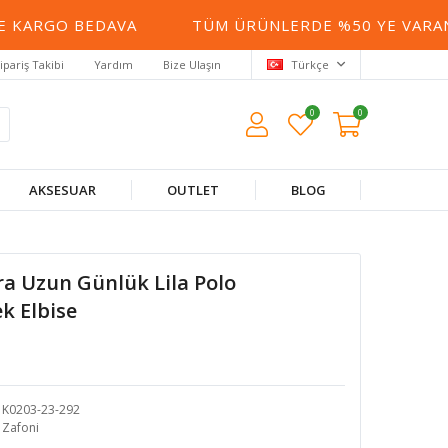
 KARGO BEDAVA
TÜM ÜRÜNLERDE %50 YE VARAN İ
ipariş Takibi
Yardım
Bize Ulaşın
Türkçe
0
0
AKSESUAR
OUTLET
BLOG
a Uzun Günlük Lila Polo
k Elbise
K0203-23-292
Zafoni