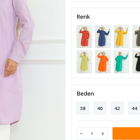
Renk
Beden
38
40
42
44
-
+