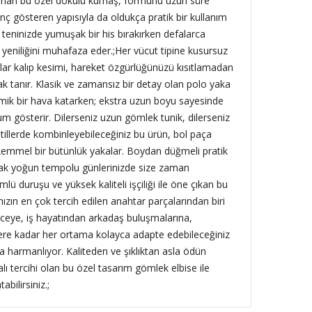
 sunan bu özel dokulu kumaş, formunu uzun süre
nç gösteren yapısıyla da oldukça pratik bir kullanım
 teninizde yumuşak bir his bırakırken defalarca
yeniliğini muhafaza eder.;
Her vücut tipine kusursuz
lar kalıp kesimi, hareket özgürlüğünüzü kısıtlamadan
 tanır. Klasik ve zamansız bir detay olan polo yaka
ik bir hava katarken; ekstra uzun boyu sayesinde
m gösterir. Dilerseniz uzun gömlek tunik, dilerseniz
stillerde kombinleyebileceğiniz bu ürün, bol paça
kemmel bir bütünlük yakalar. Boydan düğmeli pratik
narak yoğun tempolu günlerinizde size zaman
mlü duruşu ve yüksek kaliteli işçiliği ile öne çıkan bu
zın en çok tercih edilen anahtar parçalarından biri
eye, iş hayatından arkadaş buluşmalarına,
ere kadar her ortama kolayca adapte edebileceğiniz
la harmanlıyor. Kaliteden ve şıklıktan asla ödün
ı tercihi olan bu özel tasarım gömlek elbise ile
bilirsiniz.;