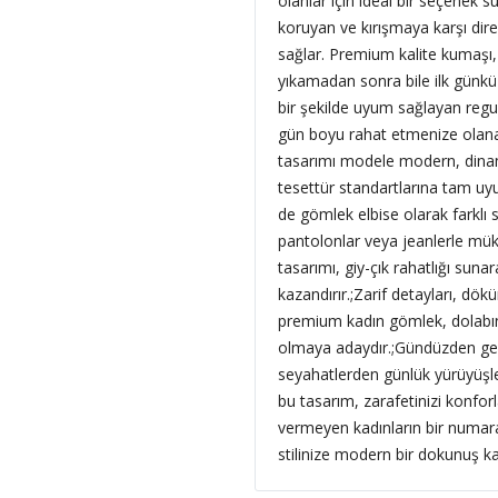
olanlar için ideal bir seçenek
koruyan ve kırışmaya karşı dire
sağlar. Premium kalite kumaşı,
yıkamadan sonra bile ilk günkü 
bir şekilde uyum sağlayan regu
gün boyu rahat etmenize olanak
tasarımı modele modern, dinam
tesettür standartlarına tam uyu
de gömlek elbise olarak farklı 
pantolonlar veya jeanlerle mü
tasarımı, giy-çık rahatlığı su
kazandırır.;
Zarif detayları, dökü
premium kadın gömlek, dolabını
olmaya adaydır.;Gündüzden gec
seyahatlerden günlük yürüyüşl
bu tasarım, zarafetinizi konfor
vermeyen kadınların bir numaral
stilinize modern bir dokunuş kata