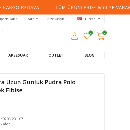
KARGO BEDAVA
TÜM ÜRÜNLERDE %50 YE VARAN İ
ipariş Takibi
Yardım
Bize Ulaşın
Türkçe
0
0
AKSESUAR
OUTLET
BLOG
ra Uzun Günlük Pudra Polo
k Elbise
K0203-23-107
Zafoni