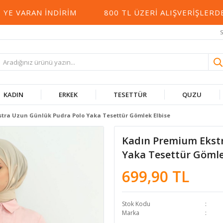
 VARAN İNDIRIM
800 TL ÜZERI ALIŞVERIŞLERDE 
S
KADIN
ERKEK
TESETTÜR
QUZU
tra Uzun Günlük Pudra Polo Yaka Tesettür Gömlek Elbise
Kadın Premium Ekst
Yaka Tesettür Gömle
699,90 TL
Stok Kodu
Marka