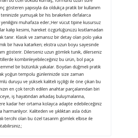
 sunan bu özel dokulu kumaş, formunu uzun süre
nç gösteren yapısıyla da oldukça pratik bir kullanım
 teninizde yumuşak bir his bırakırken defalarca
yeniliğini muhafaza eder.;
Her vücut tipine kusursuz
lar kalıp kesimi, hareket özgürlüğünüzü kısıtlamadan
 tanır. Klasik ve zamansız bir detay olan polo yaka
ik bir hava katarken; ekstra uzun boyu sayesinde
m gösterir. Dilerseniz uzun gömlek tunik, dilerseniz
stillerde kombinleyebileceğiniz bu ürün, bol paça
kemmel bir bütünlük yakalar. Boydan düğmeli pratik
narak yoğun tempolu günlerinizde size zaman
mlü duruşu ve yüksek kaliteli işçiliği ile öne çıkan bu
zın en çok tercih edilen anahtar parçalarından biri
eye, iş hayatından arkadaş buluşmalarına,
ere kadar her ortama kolayca adapte edebileceğiniz
la harmanlıyor. Kaliteden ve şıklıktan asla ödün
ı tercihi olan bu özel tasarım gömlek elbise ile
bilirsiniz.;