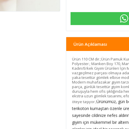
Ürün Açıklaması
Ürün 110 CM dir.;Ürün Pamuk Kum
Polyester.; Manken Boy 170, Man
Kadın/Erkek Giyim Ürünleri İçin 
vazgeçilmez parçası olmaya aday
yaka tesettür gömlek elbise model
Modern muhafazakar giyim tarzın
parça, günlük tesettür giyim komb
duruşuyla hem ofis şıklığında h
ekstra uzun gömlek tasarımı, efor
Ürünümüz, gün bo
öteye taşıyor.;
terikoton kumaştan özenle üret
sayesinde cildinize nefes aldır
giyim için mükemmel bir altern