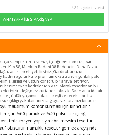
1 kişinin favorisi
WHATSAPP İLE SİPARİŞ VER
aşa Sahiptir. Ürün Kumaş İçeriği %60 Pamuk , %40
ken Kilo 58, Manken Bedeni 38 Bedendir.; Daha Fazla
Mağazamızı İnceleyebilirsiniz.;Gardırobunuzun
 kadın regular kalıp premium ekstra uzun günlük polo
imiz, şıklığı ve üstün konforu bir araya getiriyor.
ı benimseyen kadınlar için özel olarak tasarlanan bu
inlerinizin değişmez kurtarıcısı olacak. Sade ama iddialı
em de günlük yaşamınızda size eşlik edecek olan bu
suz şıklığı yakalamanızı sağlayarak tarzınızı bir adım
yu maksimum konfor sunması için birinci sınıf
ilmiştir. %60 pamuk ve %40 polyester içeriği
ırken, terletmeyen yapısıyla dört mevsim tesettür
atif oluşturur. Pamuklu tesettür gömlek arayışında