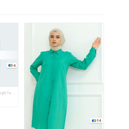
4
Kadın Boydan Düğmeli Lacivert Çizgili Tesettür Gömlek Elbise
14