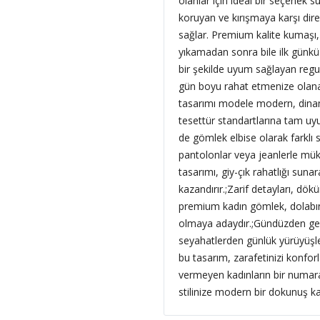
olanlar için ideal bir seçenek
koruyan ve kırışmaya karşı dire
sağlar. Premium kalite kumaşı,
yıkamadan sonra bile ilk günkü 
bir şekilde uyum sağlayan regu
gün boyu rahat etmenize olanak
tasarımı modele modern, dinam
tesettür standartlarına tam uyu
de gömlek elbise olarak farklı 
pantolonlar veya jeanlerle mü
tasarımı, giy-çık rahatlığı su
kazandırır.;
Zarif detayları, dökü
premium kadın gömlek, dolabını
olmaya adaydır.;Gündüzden gec
seyahatlerden günlük yürüyüşl
bu tasarım, zarafetinizi konfor
vermeyen kadınların bir numaral
stilinize modern bir dokunuş kata