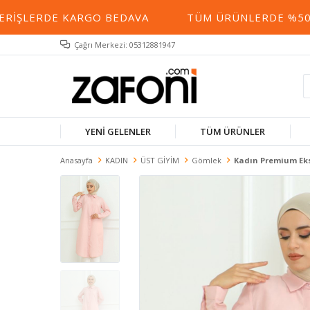
RIŞLERDE KARGO BEDAVA
TÜM ÜRÜNLERDE %50 YE
Çağrı Merkezi: 05312881947
YENİ GELENLER
TÜM ÜRÜNLER
Anasayfa
KADIN
ÜST GİYİM
Gömlek
Kadın Premium Eks