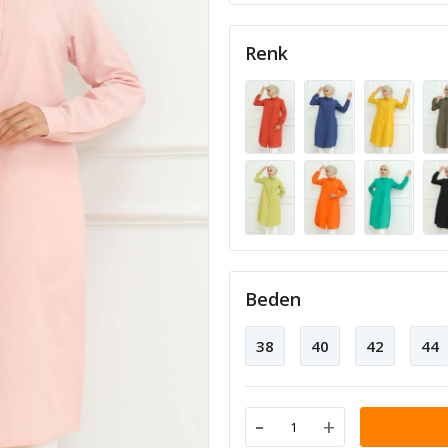
Renk
Beden
38
40
42
44
-
+