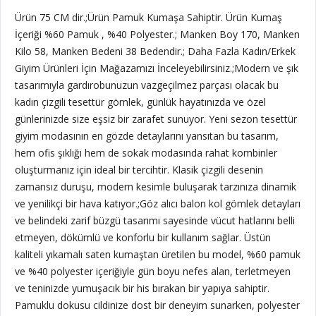
Ürün 75 CM dir.;Ürün Pamuk Kumaşa Sahiptir. Ürün Kumaş
İçeriği %60 Pamuk , %40 Polyester.; Manken Boy 170, Manken
Kilo 58, Manken Bedeni 38 Bedendir.; Daha Fazla Kadın/Erkek
Giyim Ürünleri İçin Mağazamızı İnceleyebilirsiniz.;Modern ve şık
tasarımıyla gardırobunuzun vazgeçilmez parçası olacak bu
kadın çizgili tesettür gömlek, günlük hayatınızda ve özel
günlerinizde size eşsiz bir zarafet sunuyor. Yeni sezon tesettür
giyim modasının en gözde detaylarını yansıtan bu tasarım,
hem ofis şıklığı hem de sokak modasında rahat kombinler
oluşturmanız için ideal bir tercihtir. Klasik çizgili desenin
zamansız duruşu, modern kesimle buluşarak tarzınıza dinamik
ve yenilikçi bir hava katıyor.;Göz alıcı balon kol gömlek detayları
ve belindeki zarif büzgü tasarımı sayesinde vücut hatlarını belli
etmeyen, dökümlü ve konforlu bir kullanım sağlar. Üstün
kaliteli yıkamalı saten kumaştan üretilen bu model, %60 pamuk
ve %40 polyester içeriğiyle gün boyu nefes alan, terletmeyen
ve teninizde yumuşacık bir his bırakan bir yapıya sahiptir.
Pamuklu dokusu cildinize dost bir deneyim sunarken, polyester