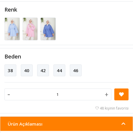
Renk
Beden
38
40
42
44
46
-
+
48 kişinin favorisi
Ürün Açıklaması