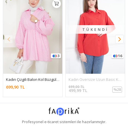
TÜKENDI
3
16
Kadın Çizgili Balon Kol Büzgülü Pembe Tesettür Gömlek
Kadın Oversize Uzun Basic Kırmızı Gömlek
699,90 TL
699,00 TL
%28
499,99 TL
Profesyonel
e-ticaret
sistemleri ile hazırlanmıştır.