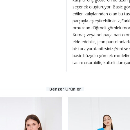
seçenek oluşturuyor. Basic göm
edilen kalıplarından olan bu t
parçayla eşleştirebilirsiniz.;
Fark
omuzdan düğmeli gömlek modelin
Kumaş veya bol paça pantolonl
elde edebilir, jean pantolonlar
bir tarz yaratabilirsiniz.;Yeni 
basic büzgülü gömlek modelimiz
tadını çıkarabilir, kaliteli duruş
Benzer Ürünler