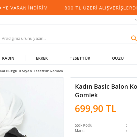
 VARAN İNDIRIM
800 TL ÜZERI ALIŞVERIŞLERDE
S
KADIN
ERKEK
TESETTÜR
QUZU
 Kol Büzgülü Siyah Tesettür Gömlek
Kadın Basic Balon Ko
Gömlek
699,90 TL
Stok Kodu
Marka