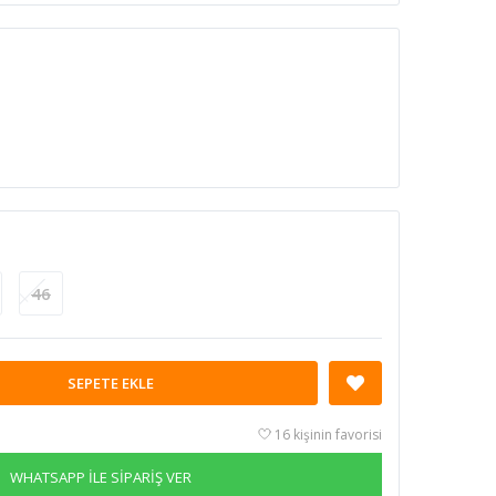
46
SEPETE EKLE
16 kişinin favorisi
WHATSAPP İLE SİPARİŞ VER