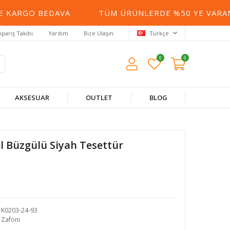
 KARGO BEDAVA
TÜM ÜRÜNLERDE %50 YE VARAN İ
ipariş Takibi
Yardım
Bize Ulaşın
Türkçe
0
0
AKSESUAR
OUTLET
BLOG
l Büzgülü Siyah Tesettür
K0203-24-93
Zafoni