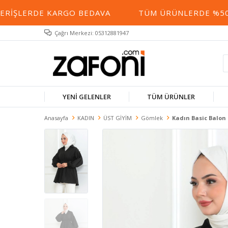
RIŞLERDE KARGO BEDAVA
TÜM ÜRÜNLERDE %50 YE
Çağrı Merkezi: 05312881947
YENİ GELENLER
TÜM ÜRÜNLER
Anasayfa
KADIN
ÜST GİYİM
Gömlek
Kadın Basic Balon