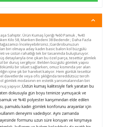
şa Sahiptir. Ürün Kumaş İçeriği %60 Pamuk , %40
ken Kilo 58, Manken Bedeni 38 Bedendir.; Daha Fazla
Mağazamızı İnceleyebilirsiniz.;Gardırobunuzun
dan biri olmaya aday kadın basic balon kol büzgülü
ti ve üstün rahatlığı tek bir tasarımda buluşturuyor.
ş detaylarıyla öne çıkan bu özel parça, tesettür gömlek
sil bir duruş sergiliyor. Belden büzgülü gömlek yapısı
dökümlü bir silüet sağlarken, omuz kısmında yer alan
iğin içine şık bir hareket katıyor. Hem günlük tesettür
l davetlerde veya ofis şıklığında tereddütsüz tercih
kol gömlek modasının en estetik yansımalarından biri
Üstün kumaş kalitesiyle fark yaratan bu
nuş yapıyor.;
 saten dokusuyla gün boyu teninize yumuşacık ve
pamuk ve %40 polyester karışımından elde edilen
sı, pamuklu kadın gömlek konforunu arayanlar için
r kullanım deneyimi vadediyor. Aynı zamanda
 sayesinde formunu uzun süre koruyan ve kırışmaya
ömlek, kullanım ve bakım kolaylığıyla da pratik bir