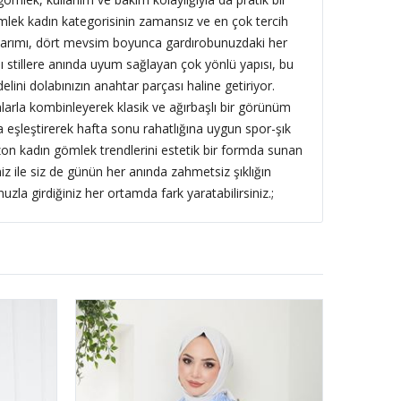
lek kadın kategorisinin zamansız ve en çok tercih
asarımı, dört mevsim boyunca gardırobunuzdaki her
lı stillere anında uyum sağlayan çok yönlü yapısı, bu
i dolabınızın anahtar parçası haline getiriyor.
arla kombinleyerek klasik ve ağırbaşlı bir görünüm
la eşleştirerek hafta sonu rahatlığına uygun spor-şık
sezon kadın gömlek trendlerini estetik bir formda sunan
 ile siz de günün her anında zahmetsiz şıklığın
unuzla girdiğiniz her ortamda fark yaratabilirsiniz.;