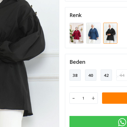
Renk
Beden
38
40
42
44
-
+