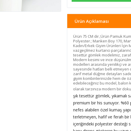
Ürün Açıklaması
Ürün 75 CM dir.;Ürün Pamuk Kuma
Polyester.; Manken Boy 170, Man
Kadın/Erkek Giyim Ürünleri İçin 
vazgeçilmez kurtarıcı parçaların
tesettür gömlek modelimiz, zarafe
Modern kesimi ve ince düşünülmü
modelleri arasında yenilikçi ve a
sayesinde hatları belli etmeyen 
zarif metal düğme detayları sadel
giyim kombinlerinizde hem de öze
edebileceğiniz bu model, balon 
olarak tarzınıza modern bir doku
şık tesettür gömlek, yıkamalı
premium bir his sunuyor. %60 
nefes alabilen özel kumaş yapı
terletmeyen, hafif ve ferah bi
içeriğindeki polyester desteği
karşı direnç gösteren bu uzun g