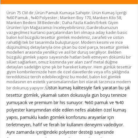
Ürün 75 CM dir.;Ürün Pamuk Kumaşa Sahiptir. Ürün Kumaş İçeriği
%60 Pamuk , %40 Polyester.; Manken Boy 170, Manken Kilo 58,
Manken Bedeni 38 Bedendir.; Daha Fazla Kadın/Erkek Giyim
Ürünleri İçin Mağazamızı İnceleyebilirsiniz.;Gardırobunuzun
vazgeçilmez kurtarıcı parçalarından biri olmaya aday kadın basic
balon kol büzgülü tesettür gömlek modelimiz, zarafeti ve üstün
rahatlığı tek bir tasarımda buluşturuyor. Modern kesimi ve ince
düşünülmüş detaylarıyla öne çıkan bu özel parça, tesettür gömlek
modelleri arasında yenilikçi ve asil bir duruş sergiliyor. Belden
büzgülü gömlek yapısı sayesinde hatları belli etmeyen dökümlü bir
silüet sağlarken, omuz kısmında yer alan zarif metal düğme
detayları sadeliğin içine şık bir hareket katıyor. Hem günlük tesettür
giyim kombinlerinizde hem de özel davetlerde veya ofis şıklığında
tereddütsüz tercih edebileceğiniz bu model, balon kol gömlek
modasının en estetik yansımalarından biri olarak tarzınıza modern
Üstün kumaş kalitesiyle fark yaratan bu şık
bir dokunuş yapıyor.;
tesettür gömlek, yıkamalı saten dokusuyla gün boyu teninize
yumuşacık ve premium bir his sunuyor. %60 pamuk ve %40
polyester karışımından elde edilen nefes alabilen özel kumaş
yapısı, pamuklu kadın gömlek konforunu arayanlar için
terletmeyen, hafif ve ferah bir kullanım deneyimi vadediyor.
Aynı zamanda içeriğindeki polyester desteği sayesinde