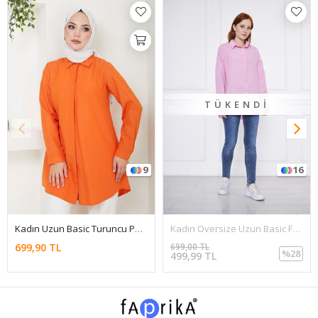
TÜKENDI
9
16
Kadın Uzun Basic Turuncu Polo Yaka Tesettür Gömlek Elbise
Kadın Oversize Uzun Basic Fuşya Gömlek
699,90 TL
699,00 TL
%28
499,99 TL