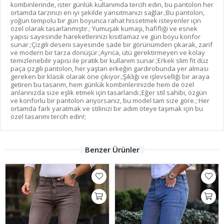
kombinlerinde, ister günlük kullanımda tercih edin, bu pantolon her
ortamda tarzınızı en iyi şekilde yansıtmanızı sağlar.;Bu pantolon,
yoğun tempolu bir gün boyunca rahat hissetmek isteyenler için
özel olarak tasarlanmıştır.; Yumuşak kumaşı, hafifliği ve esnek
yapısı sayesinde hareketlerinizi kısıtlamaz ve gün boyu konfor
sunar.;Çizgili deseni sayesinde sade bir görünümden çıkarak, zarif
ve modern bir tarza dönüşür.;Ayrıca, ütü gerektirmeyen ve kolay
temizlenebilir yapısı ile pratik bir kullanım sunar.;Erkek slim fit düz
paça çizgili pantolon, her yaştan erkeğin gardırobunda yer alması
gereken bir klasik olarak öne çıkıyor.;Şıklığı ve işlevselliği bir araya
getiren bu tasarım, hem günlük kombinlerinizde hem de özel
anlarınızda size eşlik etmek için tasarlandı.;Eğer stil sahibi, özgün
ve konforlu bir pantolon arıyorsanız, bu model tam size göre.; Her
ortamda fark yaratmak ve stilinizi bir adım öteye taşımak için bu
özel tasarımı tercih edin!;
Benzer Ürünler