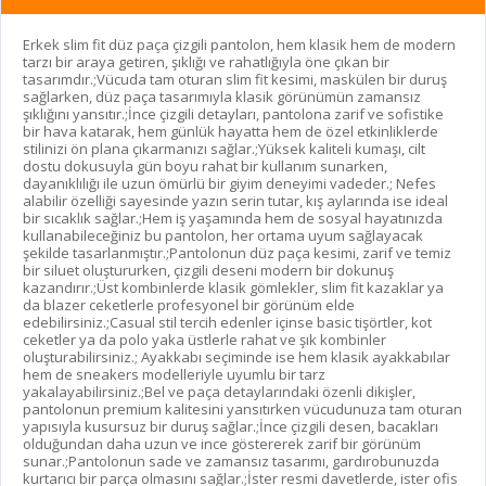
Erkek slim fit düz paça çizgili pantolon, hem klasik hem de modern
tarzı bir araya getiren, şıklığı ve rahatlığıyla öne çıkan bir
tasarımdır.;Vücuda tam oturan slim fit kesimi, maskülen bir duruş
sağlarken, düz paça tasarımıyla klasik görünümün zamansız
şıklığını yansıtır.;İnce çizgili detayları, pantolona zarif ve sofistike
bir hava katarak, hem günlük hayatta hem de özel etkinliklerde
stilinizi ön plana çıkarmanızı sağlar.;Yüksek kaliteli kumaşı, cilt
dostu dokusuyla gün boyu rahat bir kullanım sunarken,
dayanıklılığı ile uzun ömürlü bir giyim deneyimi vadeder.; Nefes
alabilir özelliği sayesinde yazın serin tutar, kış aylarında ise ideal
bir sıcaklık sağlar.;Hem iş yaşamında hem de sosyal hayatınızda
kullanabileceğiniz bu pantolon, her ortama uyum sağlayacak
şekilde tasarlanmıştır.;Pantolonun düz paça kesimi, zarif ve temiz
bir siluet oluştururken, çizgili deseni modern bir dokunuş
kazandırır.;Üst kombinlerde klasik gömlekler, slim fit kazaklar ya
da blazer ceketlerle profesyonel bir görünüm elde
edebilirsiniz.;Casual stil tercih edenler içinse basic tişörtler, kot
ceketler ya da polo yaka üstlerle rahat ve şık kombinler
oluşturabilirsiniz.; Ayakkabı seçiminde ise hem klasik ayakkabılar
hem de sneakers modelleriyle uyumlu bir tarz
yakalayabilirsiniz.;Bel ve paça detaylarındaki özenli dikişler,
pantolonun premium kalitesini yansıtırken vücudunuza tam oturan
yapısıyla kusursuz bir duruş sağlar.;İnce çizgili desen, bacakları
olduğundan daha uzun ve ince göstererek zarif bir görünüm
sunar.;Pantolonun sade ve zamansız tasarımı, gardırobunuzda
kurtarıcı bir parça olmasını sağlar.;İster resmi davetlerde, ister ofis