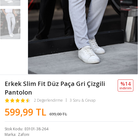
Erkek Slim Fit Düz Paça Gri Çizgili
%14
i̇ndi̇ri̇m
Pantolon
2 Değerlendirme
3 Soru & Cevap
599,99 TL
699,00 TL
Stok Kodu
E0101-38-264
Marka
Zafoni