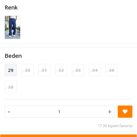
Renk
Beden
29
30
31
32
33
34
36
38
-
+
30 kişinin favorisi