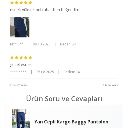
esnek yüksek bel rahat ben beğendim
M** S**
|
09.10.2025
|
Beden: 34
güzel esnek
**** ****
|
25.08.2025
|
Beden: 34
Kaynak: Trendyol
⚡ CollectAction
Ürün Soru ve Cevapları
Yan Cepli Kargo Baggy Pantolon