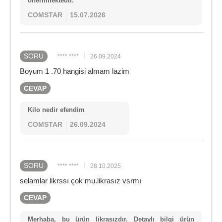
önerilmektedir.
COMSTAR
15.07.2026
SORU
**** ****
26.09.2024
Boyum 1 .70 hangisi almam lazim
CEVAP
Kilo nedir efendim
COMSTAR
26.09.2024
SORU
**** ****
28.10.2025
selamlar likrssı çok mu.likrasız vsrmı
CEVAP
Merhaba, bu ürün likrasızdır. Detaylı bilgi ürün