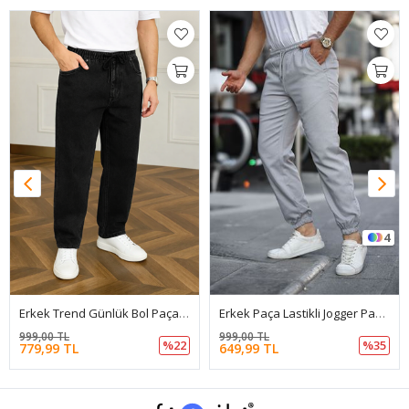
4
Erkek Trend Günlük Bol Paça Baggy Siyah Pantolon
Erkek Paça Lastikli Jogger Pantolon
999,00 TL
999,00 TL
%22
%35
779,99 TL
649,99 TL