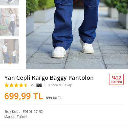
Yan Cepli Kargo Baggy Pantolon
%22
i̇ndi̇ri̇m
(9)
9 Soru & Cevap
699,99 TL
899,00 TL
Stok Kodu
E0101-27-92
Marka
Zafoni