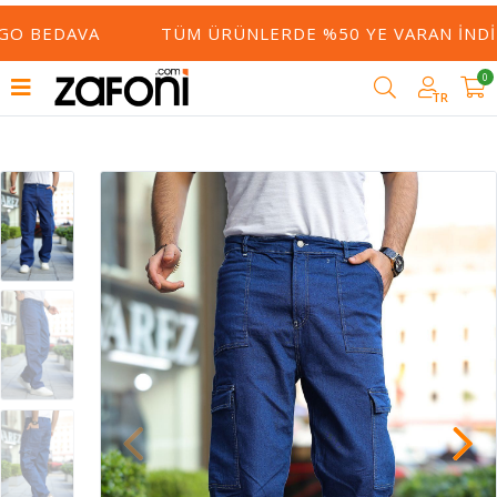
O BEDAVA
TÜM ÜRÜNLERDE %50 YE VARAN İNDIR
0
TR