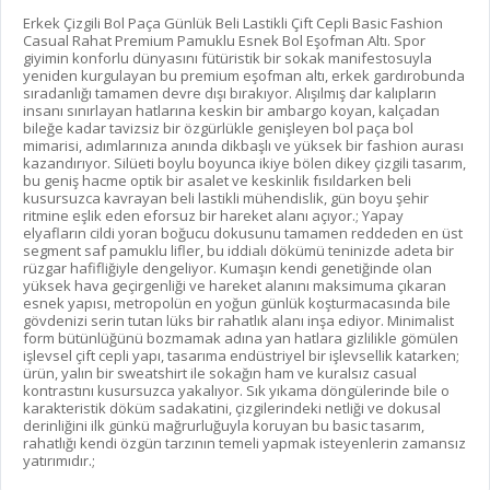
Erkek Çizgili Bol Paça Günlük Beli Lastikli Çift Cepli Basic Fashion
Casual Rahat Premium Pamuklu Esnek Bol Eşofman Altı. Spor
giyimin konforlu dünyasını fütüristik bir sokak manifestosuyla
yeniden kurgulayan bu premium eşofman altı, erkek gardırobunda
sıradanlığı tamamen devre dışı bırakıyor. Alışılmış dar kalıpların
insanı sınırlayan hatlarına keskin bir ambargo koyan, kalçadan
bileğe kadar tavizsiz bir özgürlükle genişleyen bol paça bol
mimarisi, adımlarınıza anında dikbaşlı ve yüksek bir fashion aurası
kazandırıyor. Silüeti boylu boyunca ikiye bölen dikey çizgili tasarım,
bu geniş hacme optik bir asalet ve keskinlik fısıldarken beli
kusursuzca kavrayan beli lastikli mühendislik, gün boyu şehir
ritmine eşlik eden eforsuz bir hareket alanı açıyor.; Yapay
elyafların cildi yoran boğucu dokusunu tamamen reddeden en üst
segment saf pamuklu lifler, bu iddialı dökümü teninizde adeta bir
rüzgar hafifliğiyle dengeliyor. Kumaşın kendi genetiğinde olan
yüksek hava geçirgenliği ve hareket alanını maksimuma çıkaran
esnek yapısı, metropolün en yoğun günlük koşturmacasında bile
gövdenizi serin tutan lüks bir rahatlık alanı inşa ediyor. Minimalist
form bütünlüğünü bozmamak adına yan hatlara gizlilikle gömülen
işlevsel çift cepli yapı, tasarıma endüstriyel bir işlevsellik katarken;
ürün, yalın bir sweatshirt ile sokağın ham ve kuralsız casual
kontrastını kusursuzca yakalıyor. Sık yıkama döngülerinde bile o
karakteristik döküm sadakatini, çizgilerindeki netliği ve dokusal
derinliğini ilk günkü mağrurluğuyla koruyan bu basic tasarım,
rahatlığı kendi özgün tarzının temeli yapmak isteyenlerin zamansız
yatırımıdır.;