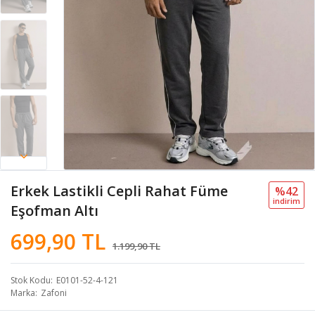
Erkek Lastikli Cepli Rahat Füme
%42
i̇ndi̇ri̇m
Eşofman Altı
699,90 TL
1.199,90 TL
Stok Kodu
E0101-52-4-121
Marka
Zafoni