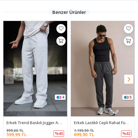
Benzer Ürünler
4
5
Erkek Trend Baskılı Jogger A.Gri Baggy Eşofman Altı
Erkek Lastikli Cepli Rahat Füme Eşofman Altı
999,00 TL
1.199,90 TL
%40
%42
599,99 TL
699,90 TL