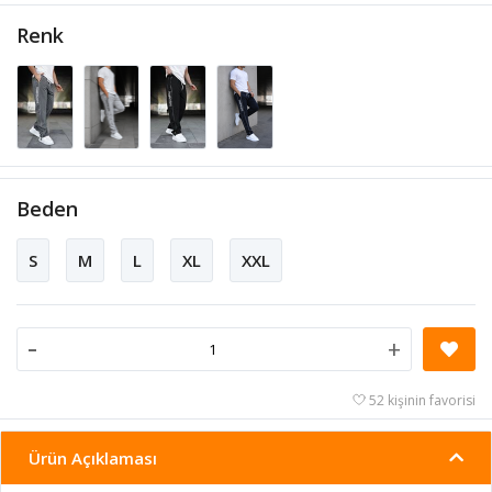
Renk
Beden
S
M
L
XL
XXL
-
+
52 kişinin favorisi
Ürün Açıklaması