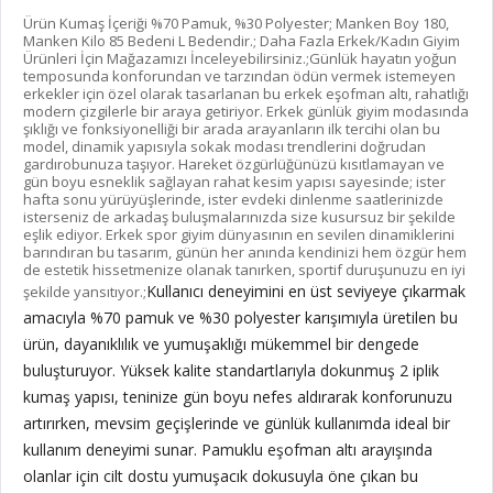
Ürün Kumaş İçeriği %70 Pamuk, %30 Polyester; Manken Boy 180,
Manken Kilo 85 Bedeni L Bedendir.; Daha Fazla Erkek/Kadın Giyim
Ürünleri İçin Mağazamızı İnceleyebilirsiniz.;Günlük hayatın yoğun
temposunda konforundan ve tarzından ödün vermek istemeyen
erkekler için özel olarak tasarlanan bu erkek eşofman altı, rahatlığı
modern çizgilerle bir araya getiriyor. Erkek günlük giyim modasında
şıklığı ve fonksiyonelliği bir arada arayanların ilk tercihi olan bu
model, dinamik yapısıyla sokak modası trendlerini doğrudan
gardırobunuza taşıyor. Hareket özgürlüğünüzü kısıtlamayan ve
gün boyu esneklik sağlayan rahat kesim yapısı sayesinde; ister
hafta sonu yürüyüşlerinde, ister evdeki dinlenme saatlerinizde
isterseniz de arkadaş buluşmalarınızda size kusursuz bir şekilde
eşlik ediyor. Erkek spor giyim dünyasının en sevilen dinamiklerini
barındıran bu tasarım, günün her anında kendinizi hem özgür hem
de estetik hissetmenize olanak tanırken, sportif duruşunuzu en iyi
Kullanıcı deneyimini en üst seviyeye çıkarmak
şekilde yansıtıyor.;
amacıyla %70 pamuk ve %30 polyester karışımıyla üretilen bu
ürün, dayanıklılık ve yumuşaklığı mükemmel bir dengede
buluşturuyor. Yüksek kalite standartlarıyla dokunmuş 2 iplik
kumaş yapısı, teninize gün boyu nefes aldırarak konforunuzu
artırırken, mevsim geçişlerinde ve günlük kullanımda ideal bir
kullanım deneyimi sunar. Pamuklu eşofman altı arayışında
olanlar için cilt dostu yumuşacık dokusuyla öne çıkan bu