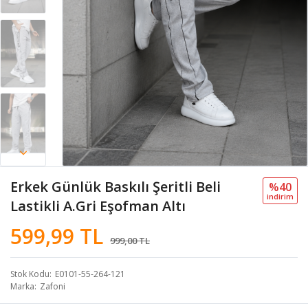
Erkek Günlük Baskılı Şeritli Beli
%40
i̇ndi̇ri̇m
Lastikli A.Gri Eşofman Altı
599,99 TL
999,00 TL
Stok Kodu
E0101-55-264-121
Marka
Zafoni