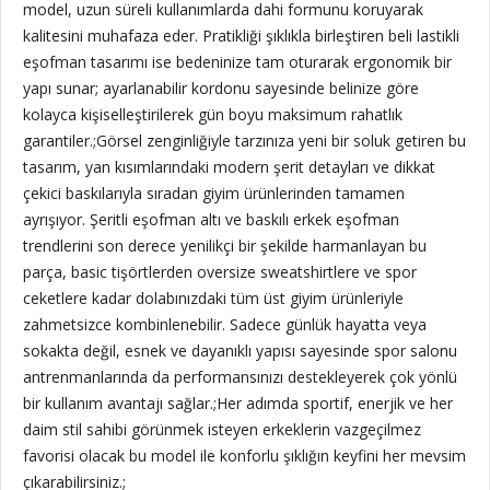
model, uzun süreli kullanımlarda dahi formunu koruyarak
kalitesini muhafaza eder. Pratikliği şıklıkla birleştiren beli lastikli
eşofman tasarımı ise bedeninize tam oturarak ergonomik bir
yapı sunar; ayarlanabilir kordonu sayesinde belinize göre
kolayca kişiselleştirilerek gün boyu maksimum rahatlık
garantiler.;
Görsel zenginliğiyle tarzınıza yeni bir soluk getiren bu
tasarım, yan kısımlarındaki modern şerit detayları ve dikkat
çekici baskılarıyla sıradan giyim ürünlerinden tamamen
ayrışıyor. Şeritli eşofman altı ve baskılı erkek eşofman
trendlerini son derece yenilikçi bir şekilde harmanlayan bu
parça, basic tişörtlerden oversize sweatshirtlere ve spor
ceketlere kadar dolabınızdaki tüm üst giyim ürünleriyle
zahmetsizce kombinlenebilir. Sadece günlük hayatta veya
sokakta değil, esnek ve dayanıklı yapısı sayesinde spor salonu
antrenmanlarında da performansınızı destekleyerek çok yönlü
bir kullanım avantajı sağlar.;Her adımda sportif, enerjik ve her
daim stil sahibi görünmek isteyen erkeklerin vazgeçilmez
favorisi olacak bu model ile konforlu şıklığın keyfini her mevsim
çıkarabilirsiniz.;