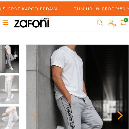
RIŞLERDE KARGO BEDAVA
TÜM ÜRÜNLERDE %50 YE
0
TR