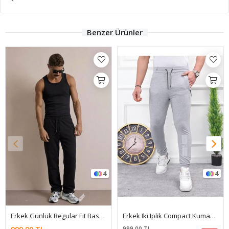
Benzer Ürünler
4
4
Erkek Günlük Regular Fit Baskılı Siyah Eşofman Altı
Erkek Iki Iplik Compact Kumaş Baskılı Eşofman
İki Ip
999,00 TL
999,00