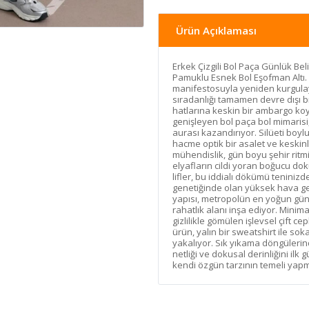
Ürün Açıklaması
Erkek Çizgili Bol Paça Günlük Bel
Pamuklu Esnek Bol Eşofman Altı. 
manifestosuyla yeniden kurgula
sıradanlığı tamamen devre dışı bır
hatlarına keskin bir ambargo koy
genişleyen bol paça bol mimarisi
aurası kazandırıyor. Silüeti boyl
hacme optik bir asalet ve keskinl
mühendislik, gün boyu şehir ritmi
elyafların cildi yoran boğucu 
lifler, bu iddialı dökümü teniniz
genetiğinde olan yüksek hava ge
yapısı, metropolün en yoğun günl
rahatlık alanı inşa ediyor. Min
gizlilikle gömülen işlevsel çift ce
ürün, yalın bir sweatshirt ile so
yakalıyor. Sık yıkama döngülerind
netliği ve dokusal derinliğini il
kendi özgün tarzının temeli yapm