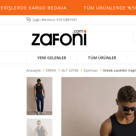
RIŞLERDE KARGO BEDAVA
TÜM ÜRÜNLERDE %50 YE
Çağrı Merkezi: 05312881947
YENİ GELENLER
TÜM ÜRÜNLER
Anasayfa
ERKEK
ALT GİYİM
Eşofman
Erkek Lastikli Cep