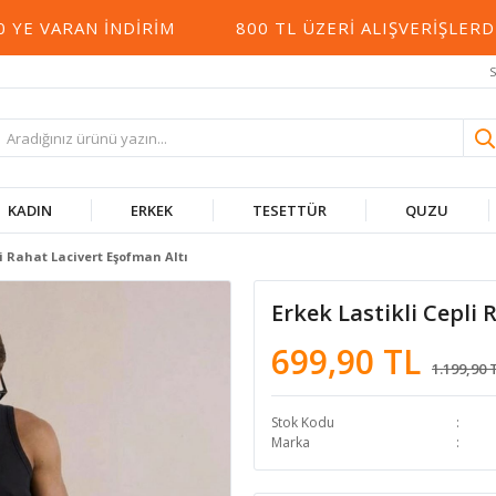
 VARAN İNDIRIM
800 TL ÜZERI ALIŞVERIŞLERDE
S
KADIN
ERKEK
TESETTÜR
QUZU
li Rahat Lacivert Eşofman Altı
Erkek Lastikli Cepli 
699,90 TL
1.199,90 
Stok Kodu
Marka