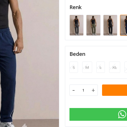
Renk
Beden
S
M
L
XL
-
+