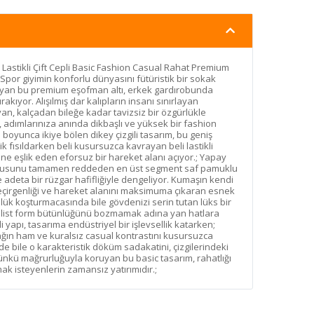
i Lastikli Çift Cepli Basic Fashion Casual Rahat Premium
Spor giyimin konforlu dünyasını fütüristik bir sokak
yan bu premium eşofman altı, erkek gardırobunda
akıyor. Alışılmış dar kalıpların insanı sınırlayan
an, kalçadan bileğe kadar tavizsiz bir özgürlükle
, adımlarınıza anında dikbaşlı ve yüksek bir fashion
u boyunca ikiye bölen dikey çizgili tasarım, bu geniş
ik fısıldarken beli kusursuzca kavrayan beli lastikli
ne eşlik eden eforsuz bir hareket alanı açıyor.; Yapay
dokusunu tamamen reddeden en üst segment saf pamuklu
de adeta bir rüzgar hafifliğiyle dengeliyor. Kumaşın kendi
çirgenliği ve hareket alanını maksimuma çıkaran esnek
ük koşturmacasında bile gövdenizi serin tutan lüks bir
imalist form bütünlüğünü bozmamak adına yan hatlara
pli yapı, tasarıma endüstriyel bir işlevsellik katarken;
kağın ham ve kuralsız casual kontrastını kusursuzca
e bile o karakteristik döküm sadakatini, çizgilerindeki
k günkü mağrurluğuyla koruyan bu basic tasarım, rahatlığı
ak isteyenlerin zamansız yatırımıdır.;