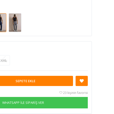
XXL
SEPETE EKLE
23 kişinin favorisi
WHATSAPP İLE SİPARİŞ VER