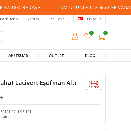
 KARGO BEDAVA
TÜM ÜRÜNLERDE %50 YE VARAN İ
ipariş Takibi
Yardım
Bize Ulaşın
Türkçe
0
0
AKSESUAR
OUTLET
BLOG
Rahat Lacivert Eşofman Altı
%42
i̇ndi̇ri̇m
TL
E0101-52-4-92-121
Zafoni