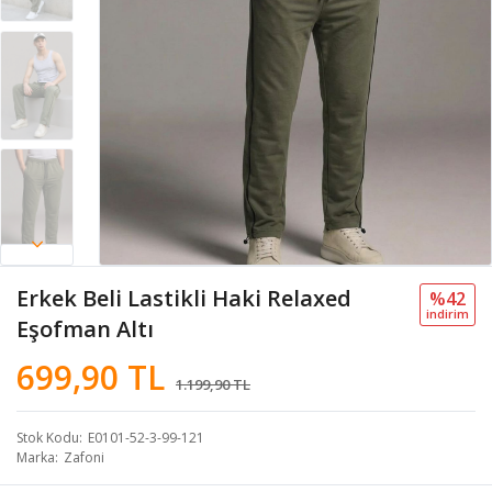
Erkek Beli Lastikli Haki Relaxed
%42
i̇ndi̇ri̇m
Eşofman Altı
699,90 TL
1.199,90 TL
Stok Kodu
E0101-52-3-99-121
Marka
Zafoni