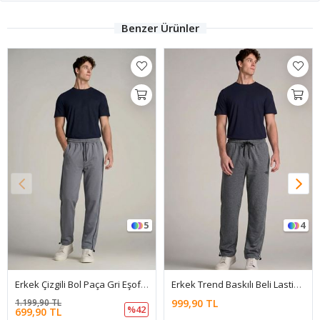
Benzer Ürünler
5
4
Erkek Çizgili Bol Paça Gri Eşofman Altı
Erkek Trend Baskılı Beli Lastikli Füme Baggy Eşofman Altı
1.199,90 TL
999,90 TL
%42
699,90 TL