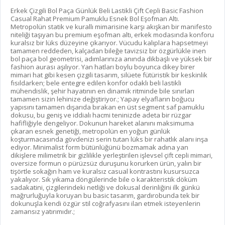
Erkek Çizgili Bol Paça Günlük Beli Lastikli Çift Cepli Basic Fashion
Casual Rahat Premium Pamuklu Esnek Bol Eşofman Altı.
Metropolün statik ve kurallı mimarisine karşı akışkan bir manifesto
niteliği taşıyan bu premium eşofman altı, erkek modasında konforu
kuralsız bir lüks düzeyine çıkarıyor. Vücudu kalıplara hapsetmeyi
tamamen reddeden, kalçadan bileğe tavizsiz bir özgürlükle inen
bol paça bol geometrisi, adımlarınıza anında dikbaşlı ve yüksek bir
fashion aurası aşılıyor. Yan hatları boylu boyunca dikey birer
mimari hat gibi kesen çizgili tasarım, silüete fütüristik bir keskinlik
fısıldarken; bele entegre edilen konfor odaklı beli lastikli
mühendislik, şehir hayatının en dinamik ritminde bile sınırları
tamamen sizin lehinize değiştiriyor.; Yapay elyafların boğucu
yapısını tamamen dışarıda bırakan en üst segment saf pamuklu
dokusu, bu geniş ve iddialı hacmi teninizde adeta bir rüzgar
hafifliğiyle dengeliyor. Dokunun hareket alanını maksimuma
çıkaran esnek genetiği, metropolün en yoğun günlük
koşturmacasında gövdenizi serin tutan lüks bir rahatlık alanı inşa
ediyor. Minimalist form bütünlüğünü bozmamak adına yan
dikişlere milimetrik bir gizlilikle yerleştirilen işlevsel çift cepli mimari,
oversize formun o pürüzsüz duruşunu korurken ürün, yalın bir
tişörtle sokağın ham ve kuralsız casual kontrastını kusursuzca
yakalıyor. Sık yıkama döngülerinde bile o karakteristik döküm
sadakatini, çizgilerindeki netliği ve dokusal derinliğini ilk günkü
mağrurluğuyla koruyan bu basic tasarım, gardırobunda tek bir
dokunuşla kendi özgür stil coğrafyasını ilan etmek isteyenlerin
zamansız yatırımıdır.;