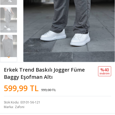
Erkek Trend Baskılı Jogger Füme
%40
i̇ndi̇ri̇m
Baggy Eşofman Altı
599,99 TL
999,00 TL
Stok Kodu
E0101-56-121
Marka
Zafoni