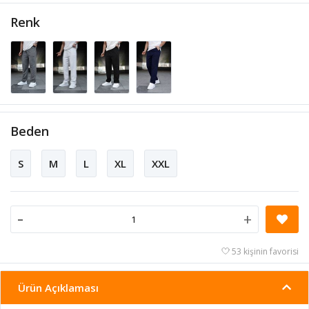
Renk
Beden
S
M
L
XL
XXL
-
+
53 kişinin favorisi
Ürün Açıklaması