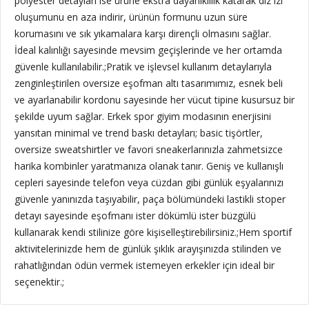
polyester detayları ise ürüne ekstra dayanıklılık katarak diz izi
oluşumunu en aza indirir, ürünün formunu uzun süre
korumasını ve sık yıkamalara karşı dirençli olmasını sağlar.
İdeal kalınlığı sayesinde mevsim geçişlerinde ve her ortamda
güvenle kullanılabilir.;
Pratik ve işlevsel kullanım detaylarıyla
zenginleştirilen oversize eşofman altı tasarımımız, esnek beli
ve ayarlanabilir kordonu sayesinde her vücut tipine kusursuz bir
şekilde uyum sağlar. Erkek spor giyim modasının enerjisini
yansıtan minimal ve trend baskı detayları; basic tişörtler,
oversize sweatshirtler ve favori sneakerlarınızla zahmetsizce
harika kombinler yaratmanıza olanak tanır. Geniş ve kullanışlı
cepleri sayesinde telefon veya cüzdan gibi günlük eşyalarınızı
güvenle yanınızda taşıyabilir, paça bölümündeki lastikli stoper
detayı sayesinde eşofmanı ister dökümlü ister büzgülü
kullanarak kendi stilinize göre kişiselleştirebilirsiniz.;Hem sportif
aktivitelerinizde hem de günlük şıklık arayışınızda stilinden ve
rahatlığından ödün vermek istemeyen erkekler için ideal bir
seçenektir.;