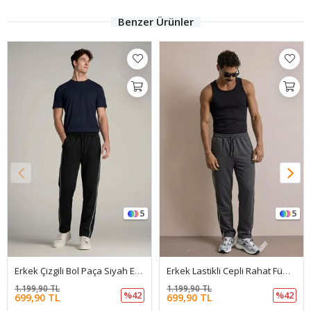
Benzer Ürünler
5
5
Erkek Çizgili Bol Paça Siyah Eşofman Altı
Erkek Lastikli Cepli Rahat Füme Eşofman Altı
1.199,90 TL
1.199,90 TL
%42
%42
699,90 TL
699,90 TL