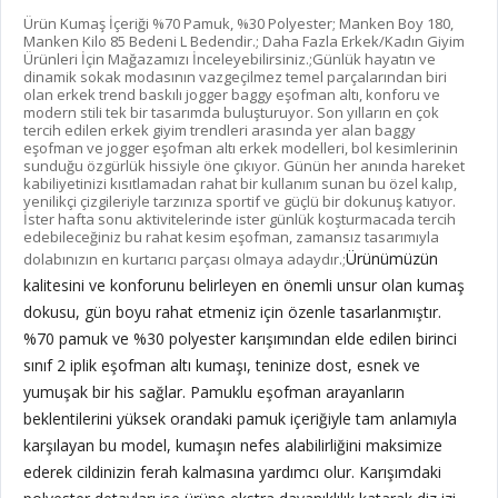
Ürün Kumaş İçeriği %70 Pamuk, %30 Polyester; Manken Boy 180,
Manken Kilo 85 Bedeni L Bedendir.; Daha Fazla Erkek/Kadın Giyim
Ürünleri İçin Mağazamızı İnceleyebilirsiniz.;Günlük hayatın ve
dinamik sokak modasının vazgeçilmez temel parçalarından biri
olan erkek trend baskılı jogger baggy eşofman altı, konforu ve
modern stili tek bir tasarımda buluşturuyor. Son yılların en çok
tercih edilen erkek giyim trendleri arasında yer alan baggy
eşofman ve jogger eşofman altı erkek modelleri, bol kesimlerinin
sunduğu özgürlük hissiyle öne çıkıyor. Günün her anında hareket
kabiliyetinizi kısıtlamadan rahat bir kullanım sunan bu özel kalıp,
yenilikçi çizgileriyle tarzınıza sportif ve güçlü bir dokunuş katıyor.
İster hafta sonu aktivitelerinde ister günlük koşturmacada tercih
edebileceğiniz bu rahat kesim eşofman, zamansız tasarımıyla
Ürünümüzün
dolabınızın en kurtarıcı parçası olmaya adaydır.;
kalitesini ve konforunu belirleyen en önemli unsur olan kumaş
dokusu, gün boyu rahat etmeniz için özenle tasarlanmıştır.
%70 pamuk ve %30 polyester karışımından elde edilen birinci
sınıf 2 iplik eşofman altı kumaşı, teninize dost, esnek ve
yumuşak bir his sağlar. Pamuklu eşofman arayanların
beklentilerini yüksek orandaki pamuk içeriğiyle tam anlamıyla
karşılayan bu model, kumaşın nefes alabilirliğini maksimize
ederek cildinizin ferah kalmasına yardımcı olur. Karışımdaki