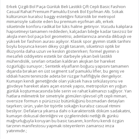
Erkek Çizgili Bol Paça Günlük Beli Lastikli Çift Cepli Basic Fashion
Casual Rahat Premium Pamuklu Esnek Bol Eşofman Altı. Sokak
kültürünün kuralsız baggy estetiğini fütüristik bir metropol
mimarisiyle sabote eden bu premium eşofman altı, erkek
silüetinde konforu radikal bir lüks haline getiriyor. Vücudu kalıplara
hapsetmeyi tamamen reddeden, kalçadan bileğe kadar tavizsiz bir
akışla inen bol paça bol geometrisi, adımlarınıza anında dikbaşlı ve
yüksek bir fashion aurası aşılıyor. Klasik spor giyimin statik tarihini
boylu boyunca kesen dikey çizgili tasarım, silüetinizi optik bir
illüzyonla daha uzun ve keskin gösterirken; formel giyimin o
mesafeli ciddiyetini estetik bir darbeyle yıkan beli lastikli
mühendislik, sınırları ortadan kaldıran akışkan bir hareket
özgürlüğü sunuyor.; Sentetik elyafların boğucu yapısını tamamen
dışarıda bırakan en üst segment saf pamuklu lifler, bu geniş ve
iddialı hacmi teninizde adeta bir rüzgar hafifliğiyle dengeliyor.
Kumaşın kendi genetiğinde olan yüksek hava sirkülasyonu ve
gövdeye hareket alanı açan esnek yapısı, metropolün en yoğun
günlük koşturmacasında bile serin ve rahat kalmanızı sağlıyor. Yan
hatlara milimetrik bir simetriyle gömülen işlevsel çift cepli mimari,
oversize formun o pürüzsüz bütünlüğünü bozmadan detayları
taşırken; ürün, yalın bir tişörtle sokağın kuralsız casual ritmini
besliyor. Defalarca yıkansa dahi o karakteristik döküm sadakatini,
kumaşın dokusal derinliğini ve çizgilerindeki netliği ilk günkü
mağrurluğuyla koruyan bu basic tasarım, konforu kendi özgün
tarzının manifestosu yapmak isteyenlerin zamansız imza
yatırımıdır.;