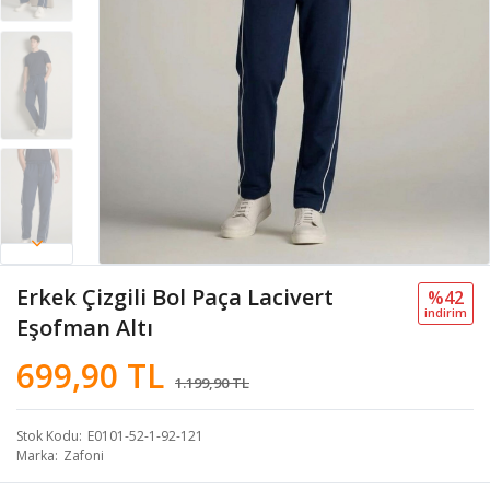
Erkek Çizgili Bol Paça Lacivert
%42
i̇ndi̇ri̇m
Eşofman Altı
699,90 TL
1.199,90 TL
Stok Kodu
E0101-52-1-92-121
Marka
Zafoni