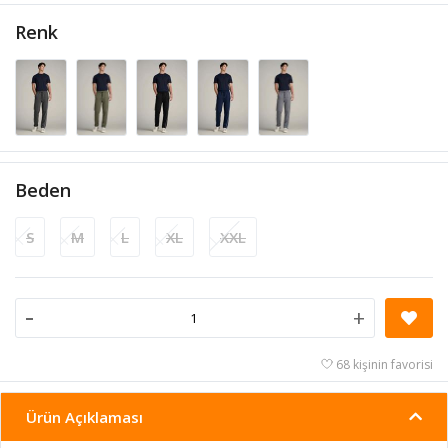
Renk
Beden
S
M
L
XL
XXL
-
+
68 kişinin favorisi
Ürün Açıklaması