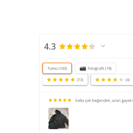
4.3
Tümü (103)
fotoğraflı (19)
(73)
(4)
Valla çok beğendim, ürün gayet 