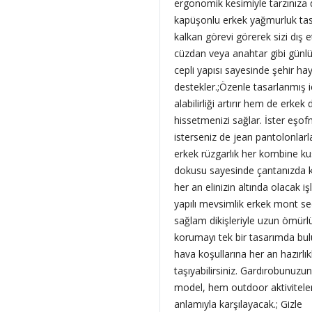
ergonomik kesimiyle tarzınıza 
kapüşonlu erkek yağmurluk tasa
kalkan görevi görerek sizi dış
cüzdan veya anahtar gibi günlük
cepli yapısı sayesinde şehir h
destekler.;Özenle tasarlanmış i
alabilirliği artırır hem de erke
hissetmenizi sağlar. İster eşof
isterseniz de jean pantolonlarla
erkek rüzgarlık her kombine kus
dokusu sayesinde çantanızda ko
her an elinizin altında olacak i
yapılı mevsimlik erkek mont se
sağlam dikişleriyle uzun ömürlü 
korumayı tek bir tasarımda bul
hava koşullarına her an hazırlık
taşıyabilirsiniz. Gardırobunuzun
model, hem outdoor aktivitele
anlamıyla karşılayacak.; Gizle