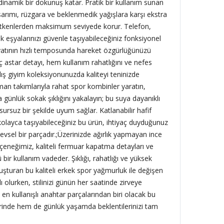
dinamik bir dokunuş katar. Pratik bir kullanım sunan
rımı, rüzgara ve beklenmedik yağışlara karşı ekstra
 etkenlerden maksimum seviyede korur. Telefon,
 eşyalarınızı güvenle taşıyabileceğiniz fonksiyonel
ayatının hızlı temposunda hareket özgürlüğünüzü
ç astar detayı, hem kullanım rahatlığını ve nefes
k dış giyim koleksiyonunuzda kaliteyi teninizde
man takımlarıyla rahat spor kombinler yaratın,
 günlük sokak şıklığını yakalayın; bu suya dayanıklı
ursuz bir şekilde uyum sağlar. Katlanabilir hafif
layca taşıyabileceğiniz bu ürün, ihtiyaç duyduğunuz
şlevsel bir parçadır.;Üzerinizde ağırlık yapmayan ince
çeneğimiz, kaliteli fermuar kapatma detayları ve
bir kullanım vadeder. Şıklığı, rahatlığı ve yüksek
uşturan bu kaliteli erkek spor yağmurluk ile değişen
lı olurken, stilinizi günün her saatinde zirveye
 en kullanışlı anahtar parçalarından biri olacak bu
rinde hem de günlük yaşamda beklentilerinizi tam