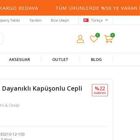
GO BEDAVA
TÜM ÜRÜNLERDE %50 YE VARAN İNDI
ipariş Takibi
Yardım
Bize Ulaşın
Türkçe
0
0
AKSESUAR
OUTLET
BLOG
ya Dayanıklı Kapüşonlu Cepli
%22
i̇ndi̇ri̇m
oru & Cevap
E0210-12-103
Zafoni