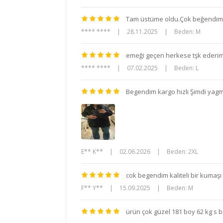
Tam üstüme oldu.Çok beğendim
**** ****
|
28.11.2025
|
Beden: M
emeği geçen herkese tşk ederim
**** ****
|
07.02.2025
|
Beden: L
Begendim kargo hızlı Şimdi yag
E** K**
|
02.06.2026
|
Beden: 2XL
cok begendim kaliteli bir kumaşı
F** Y**
|
15.09.2025
|
Beden: M
ürün çok güzel 181 boy 62 kg s b