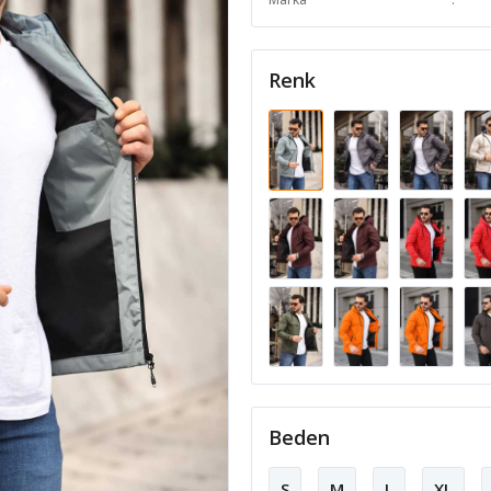
Renk
Beden
S
M
L
XL