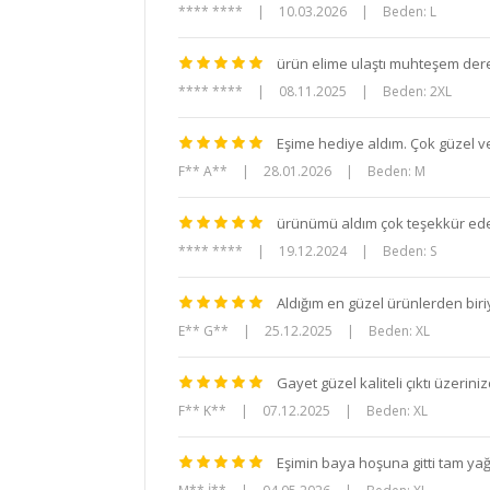
**** ****
|
10.03.2026
|
Beden: L
ürün elime ulaştı muhteşem dere
**** ****
|
08.11.2025
|
Beden: 2XL
Eşime hediye aldım. Çok güzel ve 
F** A**
|
28.01.2026
|
Beden: M
ürünümü aldım çok teşekkür eder
**** ****
|
19.12.2024
|
Beden: S
Aldığım en güzel ürünlerden biriy
E** G**
|
25.12.2025
|
Beden: XL
Gayet güzel kaliteli çıktı üzerin
F** K**
|
07.12.2025
|
Beden: XL
Eşimin baya hoşuna gitti tam yağ