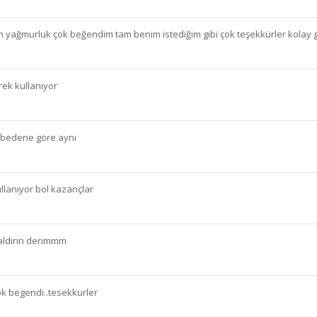
yağmurluk çok beğendim tam benim istediğim gibi çok teşekkürler kolay g
erek kullanıyor
i bedene göre aynı
llanıyor bol kazançlar
n aldırın derimmm
ok begendi..tesekkurler