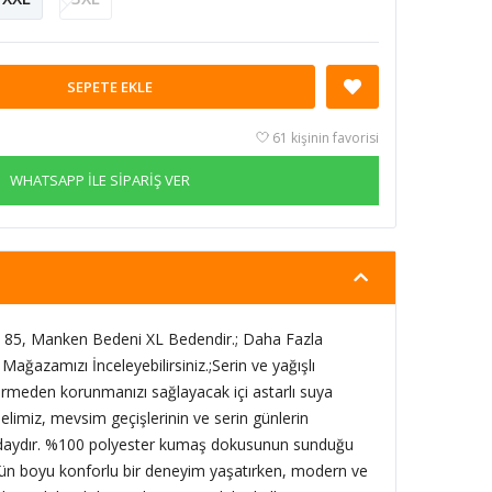
SEPETE EKLE
61 kişinin favorisi
WHATSAPP İLE SİPARİŞ VER
85, Manken Bedeni XL Bedendir.; Daha Fazla
Mağazamızı İnceleyebilirsiniz.;Serin ve yağışlı
ermeden korunmanızı sağlayacak içi astarlı suya
limiz, mevsim geçişlerinin ve serin günlerin
daydır. %100 polyester kumaş dokusunun sunduğu
gün boyu konforlu bir deneyim yaşatırken, modern ve