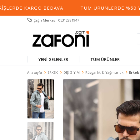
LERDE KARGO BEDAVA
TÜM ÜRÜNLERDE %50 YE VA
Çağrı Merkezi: 05312881947
YENİ GELENLER
TÜM ÜRÜNLER
Anasayfa
ERKEK
DIŞ GİYİM
Rüzgarlık & Yağmurluk
Erkek