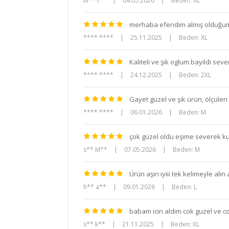
M** İ**
|
04.05.2026
|
Beden: XL
merhaba efendim almış olduğum 
**** ****
|
25.11.2025
|
Beden: XL
Kaliteli ve şık oglum bayildi sev
**** ****
|
24.12.2025
|
Beden: 2XL
Gayet güzel ve şık ürün, ölçüler
**** ****
|
06.01.2026
|
Beden: M
çok güzel oldu eşime severek ku
s** M**
|
07.05.2026
|
Beden: M
Ürün aşırı iyiii tek kelimeyle alı
h** a**
|
09.01.2026
|
Beden: L
babam icin aldim cok guzel ve c
s** k**
|
21.11.2025
|
Beden: XL