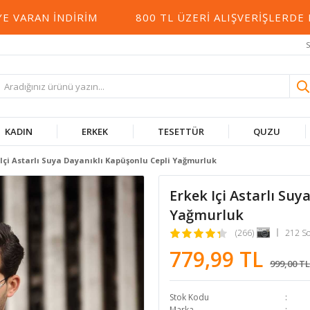
RAN İNDIRIM
800 TL ÜZERI ALIŞVERIŞLERDE KAR
S
KADIN
ERKEK
TESETTÜR
QUZU
 Içi Astarlı Suya Dayanıklı Kapüşonlu Cepli Yağmurluk
Erkek Içi Astarlı Su
Yağmurluk
(266)
212 S
779,99 TL
999,00 TL
Stok Kodu
Marka