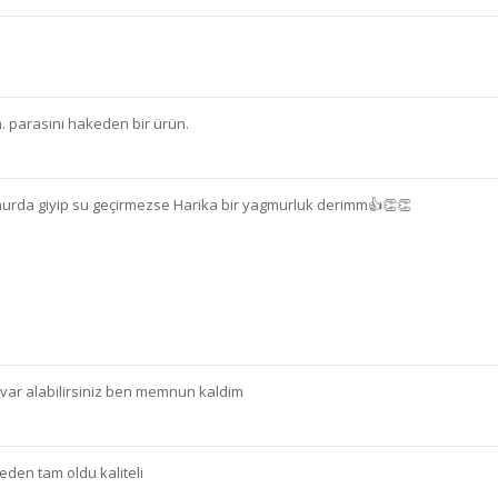
. parasını hakeden bir ürün.
murda giyip su geçirmezse Harika bir yagmurluk derimm👍👏👏
 var alabilirsiniz ben memnun kaldim
eden tam oldu kaliteli