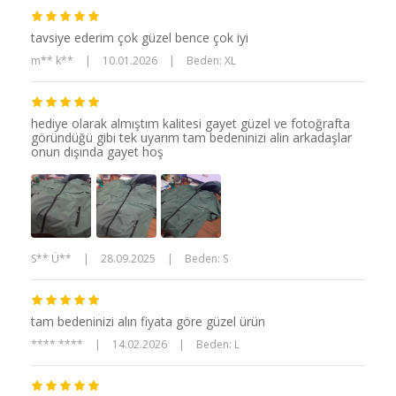
tavsiye ederim çok güzel bence çok iyi
m** k**
|
10.01.2026
|
Beden: XL
hediye olarak almıştım kalitesi gayet güzel ve fotoğrafta
göründüğü gibi tek uyarım tam bedeninizi alin arkadaşlar
onun dışında gayet hoş
S** Ü**
|
28.09.2025
|
Beden: S
tam bedeninizi alın fiyata göre güzel ürün
**** ****
|
14.02.2026
|
Beden: L