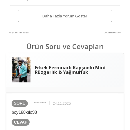
Daha Fazla Yorum Göster
Kaynak: Trendyol
⚡ CollectAction
Ürün Soru ve Cevapları
Erkek Fermuarlı Kapşonlu Mint
Rüzgarlık & Yağmurluk
SORU
**** ****
24.11.2025
boy188kılo98
CEVAP