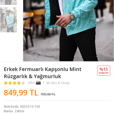
Erkek Fermuarlı Kapşonlu Mint
%15
i̇ndi̇ri̇m
Rüzgarlık & Yağmurluk
(59+)
46 Soru & Cevap
849,99 TL
999,00 TL
Stok Kodu
E0210-15-103
Marka
Zafoni