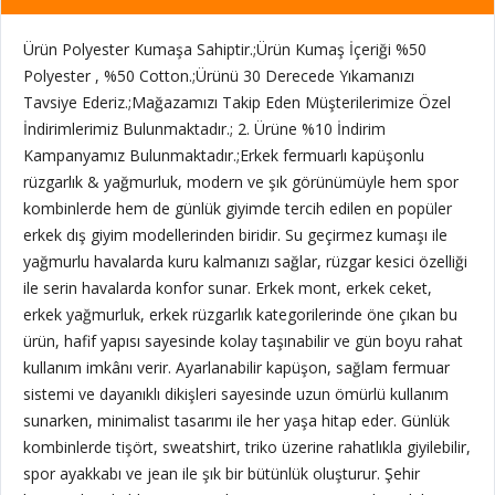
Ürün Polyester Kumaşa Sahiptir.;Ürün Kumaş İçeriği %50
Polyester , %50 Cotton.;Ürünü 30 Derecede Yıkamanızı
Tavsiye Ederiz.;Mağazamızı Takip Eden Müşterilerimize Özel
İndirimlerimiz Bulunmaktadır.; 2. Ürüne %10 İndirim
Kampanyamız Bulunmaktadır.;Erkek fermuarlı kapüşonlu
rüzgarlık & yağmurluk, modern ve şık görünümüyle hem spor
kombinlerde hem de günlük giyimde tercih edilen en popüler
erkek dış giyim modellerinden biridir. Su geçirmez kumaşı ile
yağmurlu havalarda kuru kalmanızı sağlar, rüzgar kesici özelliği
ile serin havalarda konfor sunar. Erkek mont, erkek ceket,
erkek yağmurluk, erkek rüzgarlık kategorilerinde öne çıkan bu
ürün, hafif yapısı sayesinde kolay taşınabilir ve gün boyu rahat
kullanım imkânı verir. Ayarlanabilir kapüşon, sağlam fermuar
sistemi ve dayanıklı dikişleri sayesinde uzun ömürlü kullanım
sunarken, minimalist tasarımı ile her yaşa hitap eder. Günlük
kombinlerde tişört, sweatshirt, triko üzerine rahatlıkla giyilebilir,
spor ayakkabı ve jean ile şık bir bütünlük oluşturur. Şehir