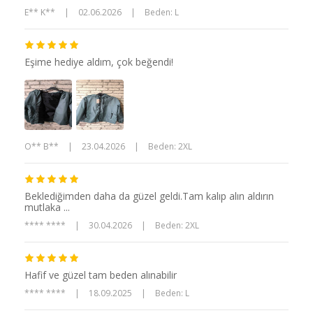
E** K**
|
02.06.2026
|
Beden: L
Eşime hediye aldım, çok beğendi!
O** B**
|
23.04.2026
|
Beden: 2XL
Beklediğimden daha da güzel geldi.Tam kalıp alın aldırın
mutlaka ...
**** ****
|
30.04.2026
|
Beden: 2XL
Hafif ve güzel tam beden alınabilir
**** ****
|
18.09.2025
|
Beden: L