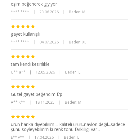
eşim beğenerek giyiyor
**** ****
|
23.06.2026
|
Beden: M
gayet kullanişlı
**** ****
|
04.07.2026
|
Beden: XL
tam kendi kesinlikle
Ü** a**
|
12.05.2026
|
Beden: L
Güzel gayet beğendim f/p
A** K**
|
18.11.2025
|
Beden: M
ürün harika diyebilirim ... kaliteli ürün..naylon değil...sadece
şunu söyleyebilirim ki renk tonu farklılığı var ..
E** v**
|
17.04.2026
|
Beden: L