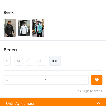
Renk
Beden
S
M
L
XL
XXL
-
+
47 kişinin favorisi
Ürün Açıklaması