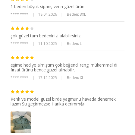
1 beden büyük sipariş verin güzel ürün
**** ****
|
18.04.2026
|
Beden: 3XL
çok güzel tam bedeninizi alabilirsiniz
**** ****
|
11.10.2025
|
Beden: L
eşime hediye almıştım çok beğendi rengi mükemmel di
fırsat ürünü bence güzel alınabilir.
**** ****
|
17.12.2025
|
Beden: XL
Renk ve model güzel birde yagmurlu havada denemek
lazım Su geçirmezse Harika derimm👍