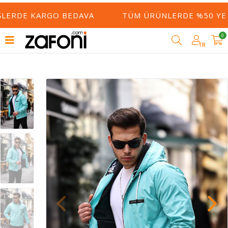
ERDE KARGO BEDAVA
TÜM ÜRÜNLERDE %50 YE VAR
0
TR