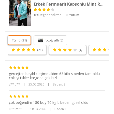
Erkek Fermuarlı Kapşonlu Mint Rüzgarlık & Yağmurluk
69 Değerlendirme
|
31 Yorum
Tümü (31)
fotoğraflı (5)
(21)
(4)
gercejten bayıldık eşime aldım 63 kilo s beden tam oldu
çok iyi tskler kargoda çok hızlı
z** u**
|
25.05.2026
|
Beden: S
çok beğendim 180 boy 70 kg L beden güzel oldu
H** m**
|
18.04.2026
|
Beden: L