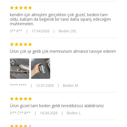
kendim için almıştım gerçekten çok güzel, bedeni tam
oldu. babam da beğendi bir tane daha sipariş edeceğim
muhtemelen.
S** K**
|
17.04.2026
|
Beden: 2XL
Ürün çok iyi geldi çok memnunum almanızı tavsiye ederim
**** ****
|
12.07.2026
|
Beden: M
Ürün güzel tam beden geldi tereddütsüz alabilirsiniz
D** C** B**
|
18.04.2026
|
Beden: L