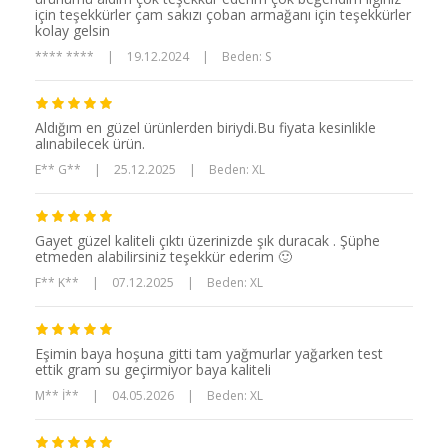
için teşekkürler çam sakızı çoban armağanı için teşekkürler
kolay gelsin
**** ****
|
19.12.2024
|
Beden: S
Aldığım en güzel ürünlerden biriydi.Bu fiyata kesinlikle
alınabilecek ürün.
E** G**
|
25.12.2025
|
Beden: XL
Gayet güzel kaliteli çıktı üzerinizde şık duracak . Şüphe
etmeden alabilirsiniz teşekkür ederim 🙂
F** K**
|
07.12.2025
|
Beden: XL
Eşimin baya hoşuna gitti tam yağmurlar yağarken test
ettik gram su geçirmiyor baya kaliteli
M** İ**
|
04.05.2026
|
Beden: XL