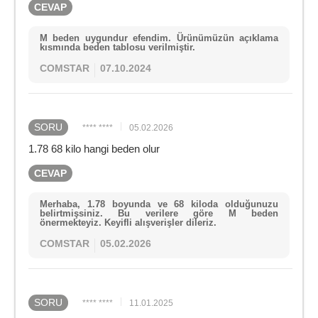
CEVAP
M beden uygundur efendim. Ürünümüzün açıklama
kısmında beden tablosu verilmiştir.
COMSTAR
07.10.2024
SORU
**** ****
05.02.2026
1.78 68 kilo hangi beden olur
CEVAP
Merhaba, 1.78 boyunda ve 68 kiloda olduğunuzu
belirtmişsiniz. Bu verilere göre M beden
önermekteyiz. Keyifli alışverişler dileriz.
COMSTAR
05.02.2026
SORU
**** ****
11.01.2025