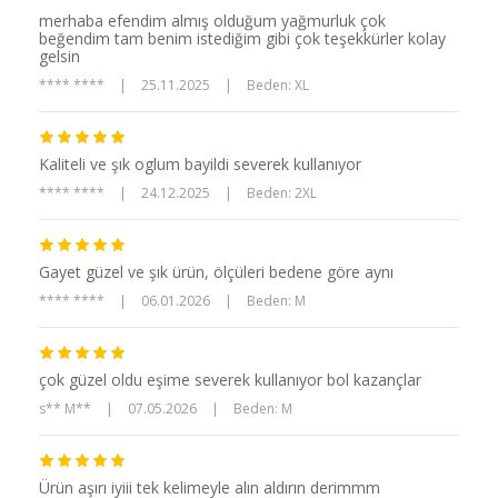
merhaba efendim almış olduğum yağmurluk çok
beğendim tam benim istediğim gibi çok teşekkürler kolay
gelsin
**** ****
|
25.11.2025
|
Beden: XL
Kaliteli ve şık oglum bayildi severek kullanıyor
**** ****
|
24.12.2025
|
Beden: 2XL
Gayet güzel ve şık ürün, ölçüleri bedene göre aynı
**** ****
|
06.01.2026
|
Beden: M
çok güzel oldu eşime severek kullanıyor bol kazançlar
s** M**
|
07.05.2026
|
Beden: M
Ürün aşırı iyiii tek kelimeyle alın aldırın derimmm