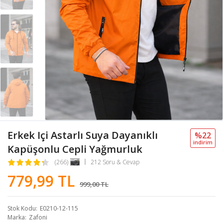
Erkek Içi Astarlı Suya Dayanıklı
%22
i̇ndi̇ri̇m
Kapüşonlu Cepli Yağmurluk
(266)
212 Soru & Cevap
779,99 TL
999,00 TL
Stok Kodu
E0210-12-115
Marka
Zafoni