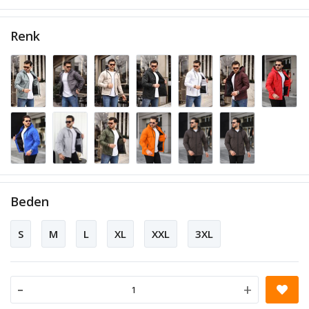
Renk
Beden
S
M
L
XL
XXL
3XL
-
+