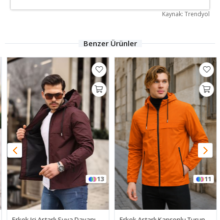
Kaynak: Trendyol
Benzer Ürünler
13
11
Erkek Içi Astarlı Suya Dayanıklı Kapüşonlu Cepli Yağmurluk
Erkek Astarlı Kapşonlu Turuncu Rüzgarlık & Yağmurluk