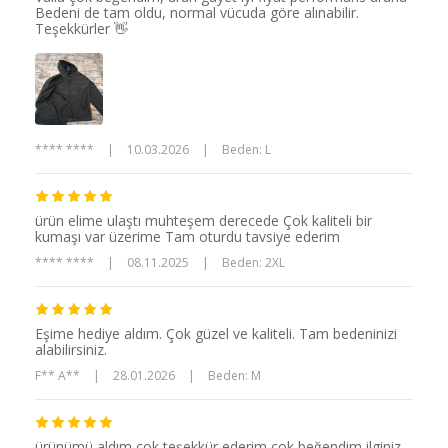
Bedeni de tam oldu, normal vücuda göre alınabilir.
Teşekkürler 👋
**** ****
|
10.03.2026
|
Beden: L
ürün elime ulaştı muhteşem derecede Çok kaliteli bir
kumaşı var üzerime Tam oturdu tavsiye ederim
**** ****
|
08.11.2025
|
Beden: 2XL
Eşime hediye aldım. Çok güzel ve kaliteli. Tam bedeninizi
alabilirsiniz.
F** A**
|
28.01.2026
|
Beden: M
ürünümü aldım çok teşekkür ederim çok beğendim ilginiz