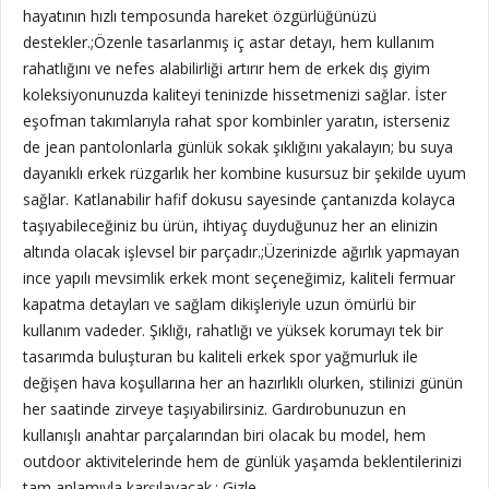
hayatının hızlı temposunda hareket özgürlüğünüzü
destekler.;Özenle tasarlanmış iç astar detayı, hem kullanım
rahatlığını ve nefes alabilirliği artırır hem de erkek dış giyim
koleksiyonunuzda kaliteyi teninizde hissetmenizi sağlar. İster
eşofman takımlarıyla rahat spor kombinler yaratın, isterseniz
de jean pantolonlarla günlük sokak şıklığını yakalayın; bu suya
dayanıklı erkek rüzgarlık her kombine kusursuz bir şekilde uyum
sağlar. Katlanabilir hafif dokusu sayesinde çantanızda kolayca
taşıyabileceğiniz bu ürün, ihtiyaç duyduğunuz her an elinizin
altında olacak işlevsel bir parçadır.;Üzerinizde ağırlık yapmayan
ince yapılı mevsimlik erkek mont seçeneğimiz, kaliteli fermuar
kapatma detayları ve sağlam dikişleriyle uzun ömürlü bir
kullanım vadeder. Şıklığı, rahatlığı ve yüksek korumayı tek bir
tasarımda buluşturan bu kaliteli erkek spor yağmurluk ile
değişen hava koşullarına her an hazırlıklı olurken, stilinizi günün
her saatinde zirveye taşıyabilirsiniz. Gardırobunuzun en
kullanışlı anahtar parçalarından biri olacak bu model, hem
outdoor aktivitelerinde hem de günlük yaşamda beklentilerinizi
tam anlamıyla karşılayacak.; Gizle