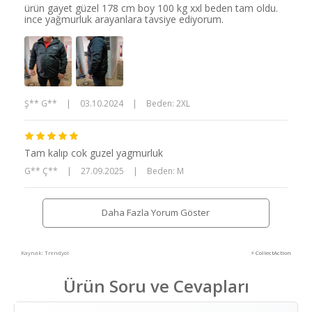
ürün gayet güzel 178 cm boy 100 kg xxl beden tam oldu.
ince yağmurluk arayanlara tavsiye ediyorum.
Ş** G**
|
03.10.2024
|
Beden: 2XL
Tam kalıp cok guzel yagmurluk
G** Ç**
|
27.09.2025
|
Beden: M
Daha Fazla Yorum Göster
Kaynak: Trendyol
⚡ CollectAction
Ürün Soru ve Cevapları