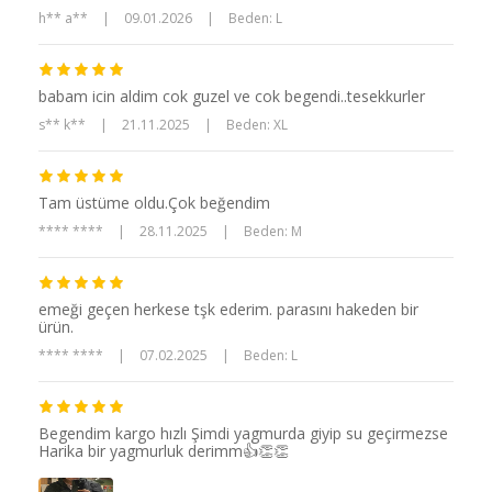
h** a**
|
09.01.2026
|
Beden: L
babam icin aldim cok guzel ve cok begendi..tesekkurler
s** k**
|
21.11.2025
|
Beden: XL
Tam üstüme oldu.Çok beğendim
**** ****
|
28.11.2025
|
Beden: M
emeği geçen herkese tşk ederim. parasını hakeden bir
ürün.
**** ****
|
07.02.2025
|
Beden: L
Begendim kargo hızlı Şimdi yagmurda giyip su geçirmezse
Harika bir yagmurluk derimm👍👏👏