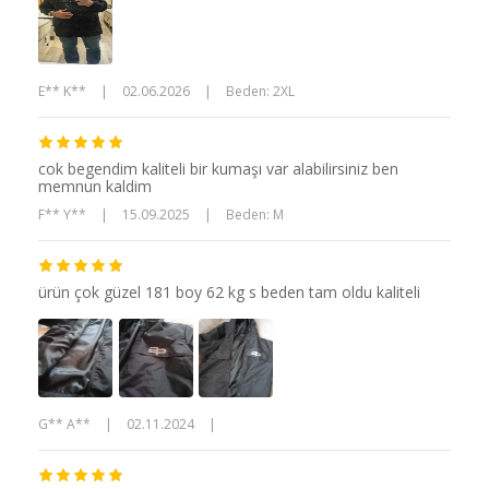
E** K**
|
02.06.2026
|
Beden: 2XL
cok begendim kaliteli bir kumaşı var alabilirsiniz ben
memnun kaldim
F** Y**
|
15.09.2025
|
Beden: M
ürün çok güzel 181 boy 62 kg s beden tam oldu kaliteli
G** A**
|
02.11.2024
|