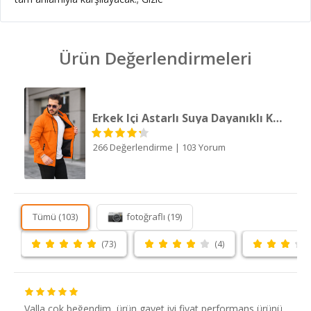
Ürün Değerlendirmeleri
Erkek Içi Astarlı Suya Dayanıklı Kapüşonlu Cepli Yağmurluk
266 Değerlendirme
|
103 Yorum
Tümü (103)
fotoğraflı (19)
(73)
(4)
Valla çok beğendim, ürün gayet iyi fiyat performans ürünü