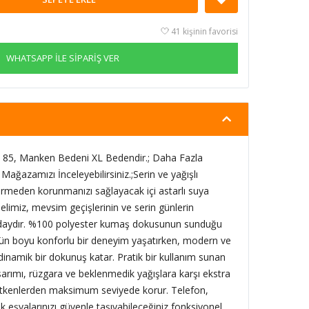
41 kişinin favorisi
WHATSAPP İLE SİPARİŞ VER
85, Manken Bedeni XL Bedendir.; Daha Fazla
Mağazamızı İnceleyebilirsiniz.;Serin ve yağışlı
ermeden korunmanızı sağlayacak içi astarlı suya
limiz, mevsim geçişlerinin ve serin günlerin
daydır. %100 polyester kumaş dokusunun sunduğu
gün boyu konforlu bir deneyim yaşatırken, modern ve
dinamik bir dokunuş katar. Pratik bir kullanım sunan
rımı, rüzgara ve beklenmedik yağışlara karşı ekstra
 etkenlerden maksimum seviyede korur. Telefon,
 eşyalarınızı güvenle taşıyabileceğiniz fonksiyonel