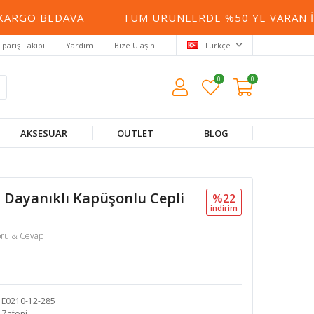
GO BEDAVA
TÜM ÜRÜNLERDE %50 YE VARAN İNDI
ipariş Takibi
Yardım
Bize Ulaşın
Türkçe
0
0
AKSESUAR
OUTLET
BLOG
ya Dayanıklı Kapüşonlu Cepli
%22
i̇ndi̇ri̇m
oru & Cevap
E0210-12-285
Zafoni