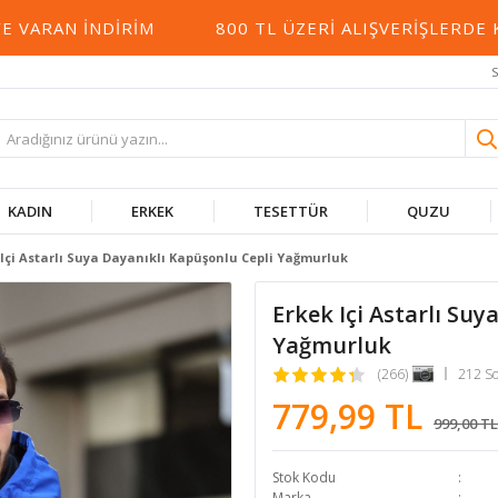
RAN İNDIRIM
800 TL ÜZERI ALIŞVERIŞLERDE KAR
S
KADIN
ERKEK
TESETTÜR
QUZU
 Içi Astarlı Suya Dayanıklı Kapüşonlu Cepli Yağmurluk
Erkek Içi Astarlı Su
Yağmurluk
(266)
212 S
779,99 TL
999,00 TL
Stok Kodu
Marka