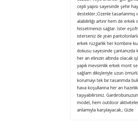
cepli yapısı sayesinde şehir h
destekler.;Özenle tasarlanmış i
alabilirliği artırır hem de erke
hissetmenizi sağlar. İster eşof
isterseniz de jean pantolonlarla
erkek rüzgarlık her kombine kus
dokusu sayesinde çantanızda ko
her an elinizin altında olacak i
yapılı mevsimlik erkek mont se
sağlam dikişleriyle uzun ömürlü 
korumayı tek bir tasarımda bul
hava koşullarına her an hazırlık
taşıyabilirsiniz. Gardırobunuzun
model, hem outdoor aktivitele
anlamıyla karşılayacak.; Gizle