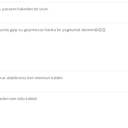
. parasını hakeden bir ürün.
murda giyip su geçirmezse Harika bir yagmurluk derimm👍👏👏
 var alabilirsiniz ben memnun kaldim
eden tam oldu kaliteli