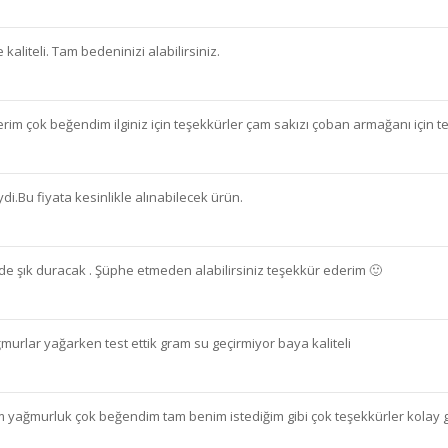
kaliteli. Tam bedeninizi alabilirsiniz.
im çok beğendim ilginiz için teşekkürler çam sakızı çoban armağanı için te
di.Bu fiyata kesinlikle alınabilecek ürün.
izde şık duracak . Şüphe etmeden alabilirsiniz teşekkür ederim 🙂
murlar yağarken test ettik gram su geçirmiyor baya kaliteli
yağmurluk çok beğendim tam benim istediğim gibi çok teşekkürler kolay g