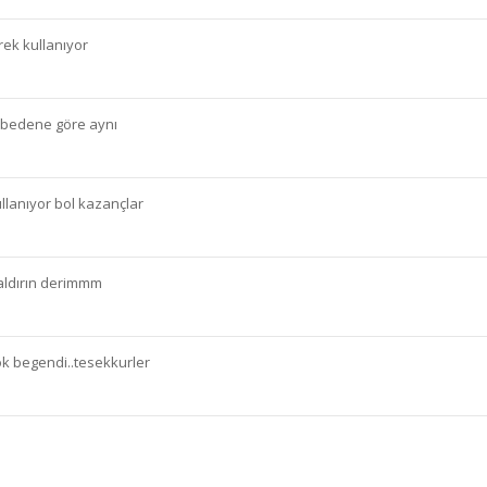
erek kullanıyor
i bedene göre aynı
llanıyor bol kazançlar
n aldırın derimmm
ok begendi..tesekkurler