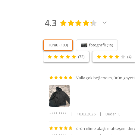
4.3
Tümü (103)
fotoğraflı (19)
(73)
(4)
Valla çok beğendim, ürün gayet 
**** ****
|
10.03.2026
|
Beden: L
ürün elime ulaştı muhteşem dere