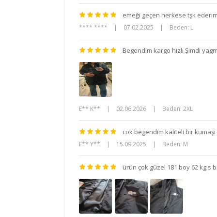
emeği geçen herkese tşk ederim
**** ****
|
07.02.2025
|
Beden: L
Begendim kargo hızlı Şimdi yag
E** K**
|
02.06.2026
|
Beden: 2XL
cok begendim kaliteli bir kumaşı
F** Y**
|
15.09.2025
|
Beden: M
ürün çok güzel 181 boy 62 kg s b