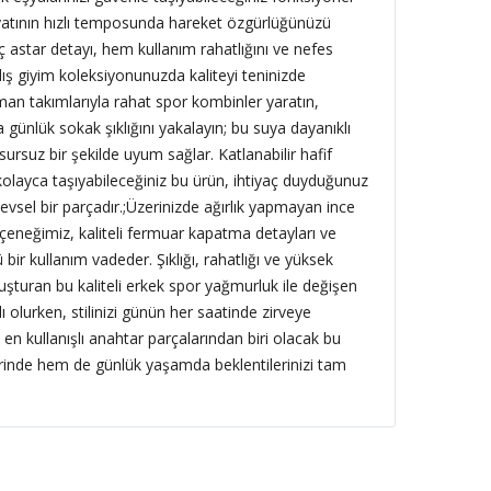
ayatının hızlı temposunda hareket özgürlüğünüzü
ç astar detayı, hem kullanım rahatlığını ve nefes
k dış giyim koleksiyonunuzda kaliteyi teninizde
man takımlarıyla rahat spor kombinler yaratın,
 günlük sokak şıklığını yakalayın; bu suya dayanıklı
ursuz bir şekilde uyum sağlar. Katlanabilir hafif
layca taşıyabileceğiniz bu ürün, ihtiyaç duyduğunuz
şlevsel bir parçadır.;Üzerinizde ağırlık yapmayan ince
çeneğimiz, kaliteli fermuar kapatma detayları ve
bir kullanım vadeder. Şıklığı, rahatlığı ve yüksek
uşturan bu kaliteli erkek spor yağmurluk ile değişen
lı olurken, stilinizi günün her saatinde zirveye
 en kullanışlı anahtar parçalarından biri olacak bu
rinde hem de günlük yaşamda beklentilerinizi tam