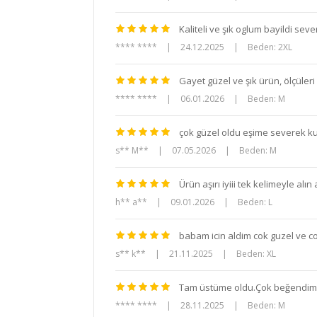
Kaliteli ve şık oglum bayildi sev
**** ****
|
24.12.2025
|
Beden: 2XL
Gayet güzel ve şık ürün, ölçüler
**** ****
|
06.01.2026
|
Beden: M
çok güzel oldu eşime severek ku
s** M**
|
07.05.2026
|
Beden: M
Ürün aşırı iyiii tek kelimeyle alı
h** a**
|
09.01.2026
|
Beden: L
babam icin aldim cok guzel ve c
s** k**
|
21.11.2025
|
Beden: XL
Tam üstüme oldu.Çok beğendim
**** ****
|
28.11.2025
|
Beden: M