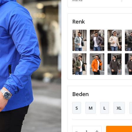
Renk
Beden
S
M
L
XL
-
+