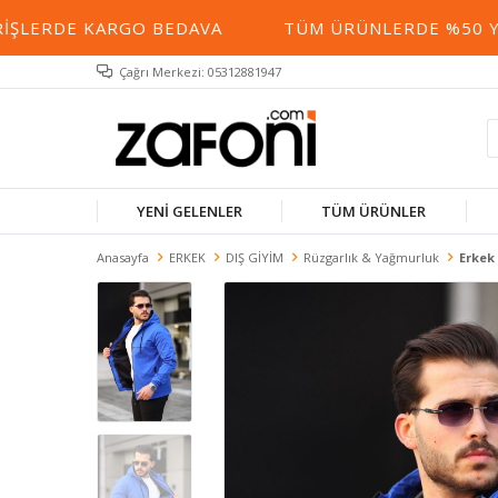
LERDE KARGO BEDAVA
TÜM ÜRÜNLERDE %50 YE VA
Çağrı Merkezi: 05312881947
YENİ GELENLER
TÜM ÜRÜNLER
Anasayfa
ERKEK
DIŞ GİYİM
Rüzgarlık & Yağmurluk
Erkek