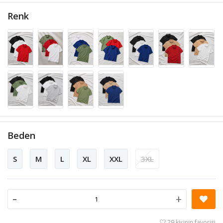
Renk
Beden
S
M
L
XL
XXL
3XL
-
+
29 kişinin favorisi