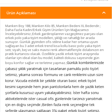
Ürün Açıklaması
Manken Boy 188, Manken Kilo 85, Manken Bedeni XL Bedendir.;
Daha Fazla Kadın/Erkek Giyim Ürünleri İçin Mağazamızı
İnceleyebilirsiniz.;Erkek gardıroplarının vazgeçilmez parçası olan
erkek polo yaka tişört modelleri, şıklığı ve rahatlığı bir arada
sunuyor. Günlük giyimden ofis stiline kadar her ortama uyum
sağlayan bu 3 adet erkek trend kısa kollu basic polo yaka tişört
seti; siyah, bej ve saks mavisi renk alternatifleriyle dolabınızın en
pratik kurtarıcısı olacak. Özellikle yazlık erkek tişört arayışında
olanlar için ideal olan bu model, kaliteli dokusu sayesinde gün
Günlük kombinlerinizde
boyu konfor sağlar ve terletme yapmaz.;
çabasız şıklık yaratmak için tasarlanan pamuklu polo tişört
setimiz, yıkama sonrası formunu ve canlı renklerini uzun süre
korur. Vücuda estetik bir şekilde oturan basic erkek tişört
kesimi sayesinde hem jean pantolonlarla hem de yazlık keten
şortlarla kusursuz uyum yakalayabilirsiniz. İster hafta sonu
aktivitelerinde ister casual ofis günlerinde tarzınızı yansıtmak
için en doğru seçimdir.;
Birden fazla renk seçeneğine tek
seferde ulaşmanızı sağlayan 3'lü paket erkek tişört setimiz,