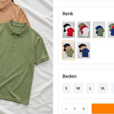
Renk
Beden
S
M
L
XL
-
+