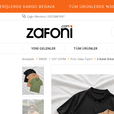
IŞLERDE KARGO BEDAVA
TÜM ÜRÜNLERDE %50 YE 
Çağrı Merkezi: 05312881947
YENİ GELENLER
TÜM ÜRÜNLER
Anasayfa
ERKEK
ÜST GİYİM
Polo Yaka Tişört
3 Adet Erke