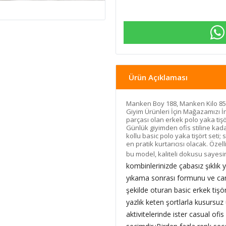
Ürün Açıklaması
Manken Boy 188, Manken Kilo 85
Giyim Ürünleri İçin Mağazamızı İn
parçası olan erkek polo yaka tişör
Günlük giyimden ofis stiline ka
kollu basic polo yaka tişört seti;
en pratik kurtarıcısı olacak. Özell
bu model, kaliteli dokusu sayes
kombinlerinizde çabasız şıklık 
yıkama sonrası formunu ve canlı
şekilde oturan basic erkek tiş
yazlık keten şortlarla kusursuz
aktivitelerinde ister casual ofi