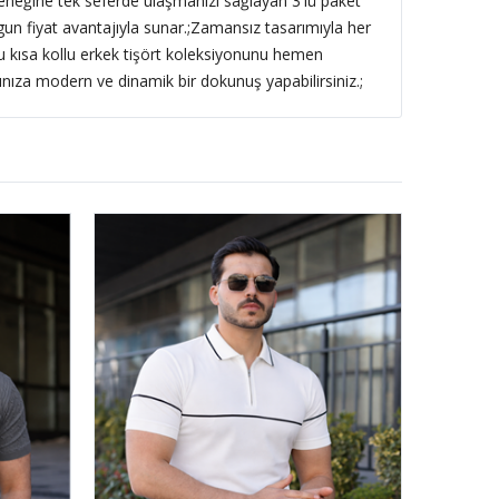
eneğine tek seferde ulaşmanızı sağlayan 3'lü paket
ygun fiyat avantajıyla sunar.;Zamansız tasarımıyla her
u kısa kollu erkek tişört koleksiyonunu hemen
ınıza modern ve dinamik bir dokunuş yapabilirsiniz.;