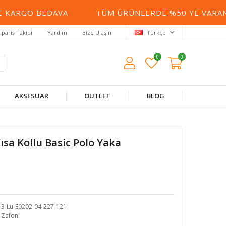
KARGO BEDAVA
TÜM ÜRÜNLERDE %50 YE VARAN İN
ipariş Takibi
Yardım
Bize Ulaşın
Türkçe
0
0
AKSESUAR
OUTLET
BLOG
ısa Kollu Basic Polo Yaka
3-Lu-E0202-04-227-121
Zafoni