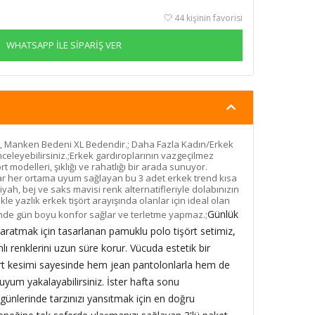
44 kişinin favorisi
WHATSAPP İLE SİPARİŞ VER
, Manken Bedeni XL Bedendir.; Daha Fazla Kadın/Erkek
celeyebilirsiniz.;Erkek gardıroplarının vazgeçilmez
t modelleri, şıklığı ve rahatlığı bir arada sunuyor.
dar her ortama uyum sağlayan bu 3 adet erkek trend kısa
 siyah, bej ve saks mavisi renk alternatifleriyle dolabınızın
ikle yazlık erkek tişört arayışında olanlar için ideal olan
Günlük
inde gün boyu konfor sağlar ve terletme yapmaz.;
yaratmak için tasarlanan pamuklu polo tişört setimiz,
 renklerini uzun süre korur. Vücuda estetik bir
ört kesimi sayesinde hem jean pantolonlarla hem de
 uyum yakalayabilirsiniz. İster hafta sonu
s günlerinde tarzınızı yansıtmak için en doğru