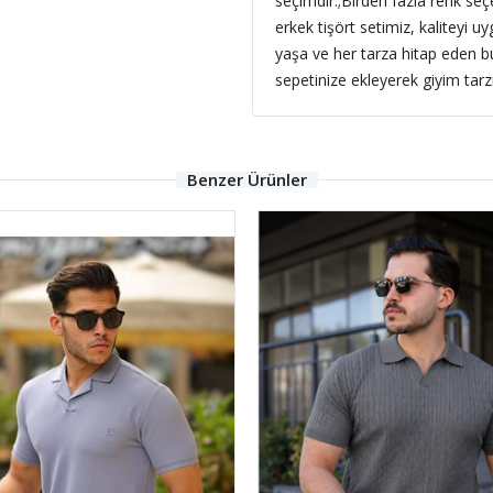
seçimdir.;
Birden fazla renk seç
erkek tişört setimiz, kaliteyi u
yaşa ve her tarza hitap eden b
sepetinize ekleyerek giyim tarz
Benzer Ürünler