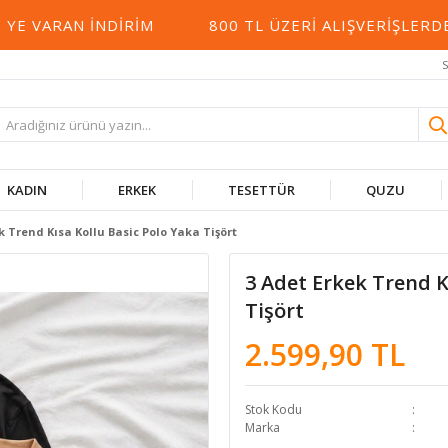
VARAN İNDIRIM
800 TL ÜZERI ALIŞVERIŞLERDE 
S
KADIN
ERKEK
TESETTÜR
QUZU
k Trend Kısa Kollu Basic Polo Yaka Tişört
3 Adet Erkek Trend K
Tişört
2.599,90 TL
Stok Kodu
Marka