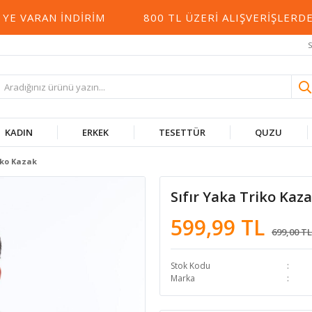
VARAN İNDIRIM
800 TL ÜZERI ALIŞVERIŞLERDE K
S
KADIN
ERKEK
TESETTÜR
QUZU
iko Kazak
Sıfır Yaka Triko Kaz
599,99 TL
699,00 TL
Stok Kodu
Marka