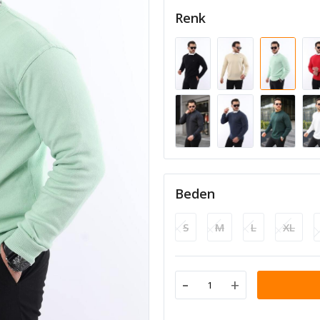
Renk
Beden
S
M
L
XL
-
+