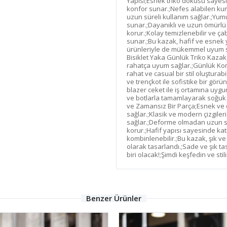
Yapısı;Esnek triko dokusu saye
konfor sunar.;Nefes alabilen ku
uzun süreli kullanım sağlar.;Yumu
sunar.;Dayanıklı ve uzun ömürlü
korur.;Kolay temizlenebilir ve ça
sunar.;Bu kazak, hafif ve esnek 
ürünleriyle de mükemmel uyum s
Bisiklet Yaka Günlük Triko Kazak
rahatça uyum sağlar.;Günlük Komb
rahat ve casual bir stil oluştura
ve trençkot ile sofistike bir görü
blazer ceket ile iş ortamına uygun
ve botlarla tamamlayarak soğuk ha
ve Zamansız Bir Parça;Esnek ve 
sağlar.;Klasik ve modern çizgiler
sağlar.;Deforme olmadan uzun sü
korur.;Hafif yapısı sayesinde ka
kombinlenebilir.;Bu kazak, şık ve
olarak tasarlandı.;Sade ve şık 
biri olacak!;Şimdi keşfedin ve sti
Benzer Ürünler