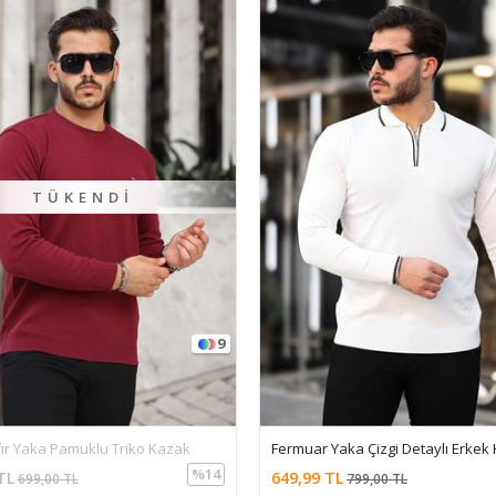
11
r Yaka Çizgi Detaylı Erkek Kazak
Erkek Sıfır Yaka Pamuklu Triko 
%19
 TL
599,99 TL
799,00 TL
699,00 TL