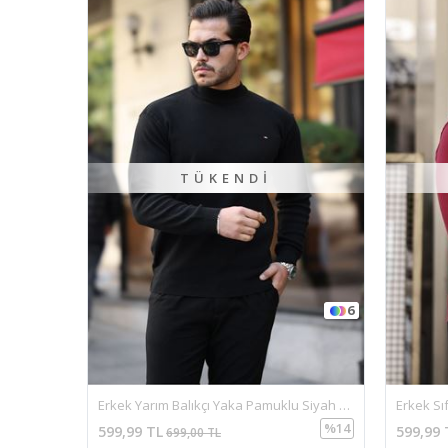
TÜKENDI
6
9
Erkek Yarım Balıkçı Yaka Pamuklu Siyah Triko Kazak
Erkek Sıfır Yaka Pamuklu Triko Kazak
Fermua
%14
%14
599,99 TL
649,99
699,00 TL