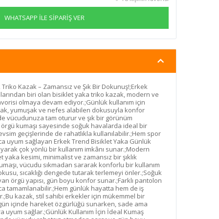
WHATSAPP İLE SİPARİŞ VER
 Triko Kazak – Zamansız ve Şık Bir Dokunuş!;Erkek
rından biri olan bisiklet yaka triko kazak, modern ve
vorisi olmaya devam ediyor.;Günlük kullanım için
ak, yumuşak ve nefes alabilen dokusuyla konfor
de vücudunuza tam oturur ve şık bir görünüm
n örgü kumaşı sayesinde soğuk havalarda ideal bir
im geçişlerinde de rahatlıkla kullanılabilir.;Hem spor
ca uyum sağlayan Erkek Trend Bisiklet Yaka Günlük
ayarak çok yönlü bir kullanım imkânı sunar.;Modern
 yaka kesimi, minimalist ve zamansız bir şıklık
umaşı, vücudu sıkmadan sararak konforlu bir kullanım
dokusu, sıcaklığı dengede tutarak terlemeyi önler.;Soğuk
an örgü yapısı, gün boyu konfor sunar.;Farklı pantolon
ca tamamlanabilir.;Hem günlük hayatta hem de iş
r.;Bu kazak, stil sahibi erkekler için mükemmel bir
a gün içinde hareket özgürlüğü sunarken, sade ama
zlara uyum sağlar.;Günlük Kullanım İçin İdeal Kumaş