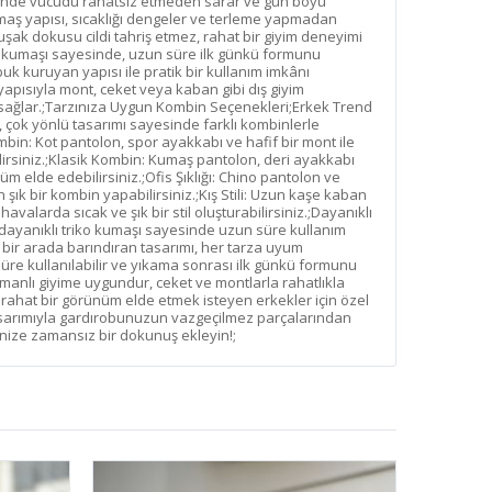
sinde vücudu rahatsız etmeden sarar ve gün boyu
maş yapısı, sıcaklığı dengeler ve terleme yapmadan
şak dokusu cildi tahriş etmez, rahat bir giyim deneyimi
 kumaşı sayesinde, uzun süre ilk günkü formunu
buk kuruyan yapısı ile pratik bir kullanım imkânı
yapısıyla mont, ceket veya kaban gibi dış giyim
ağlar.;Tarzınıza Uygun Kombin Seçenekleri;Erkek Trend
, çok yönlü tasarımı sayesinde farklı kombinlerle
in: Kot pantolon, spor ayakkabı ve hafif bir mont ile
bilirsiniz.;Klasik Kombin: Kumaş pantolon, deri ayakkabı
nüm elde edebilirsiniz.;Ofis Şıklığı: Chino pantolon ve
 şık bir kombin yapabilirsiniz.;Kış Stili: Uzun kaşe kaban
valarda sıcak ve şık bir stil oluşturabilirsiniz.;Dayanıklı
dayanıklı triko kumaşı sayesinde uzun süre kullanım
i bir arada barındıran tasarımı, her tarza uyum
re kullanılabilir ve yıkama sonrası ilk günkü formunu
tmanlı giyime uygundur, ceket ve montlarla rahatlıkla
 rahat bir görünüm elde etmek isteyen erkekler için özel
tasarımıyla gardırobunuzun vazgeçilmez parçalarından
linize zamansız bir dokunuş ekleyin!;