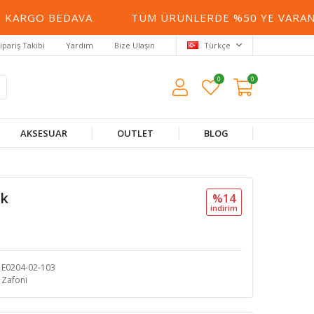
ARGO BEDAVA
TÜM ÜRÜNLERDE %50 YE VARAN İN
ipariş Takibi
Yardım
Bize Ulaşın
Türkçe
0
0
AKSESUAR
OUTLET
BLOG
ak
%14
i̇ndi̇ri̇m
E0204-02-103
Zafoni