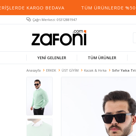
IŞLERDE KARGO BEDAVA
TÜM ÜRÜNLERDE %50 YE 
Çağrı Merkezi: 05312881947
YENİ GELENLER
TÜM ÜRÜNLER
Anasayfa
ERKEK
ÜST GİYİM
Kazak & Hırka
Sıfır Yaka Tr