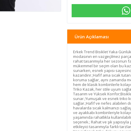
Ürün Açıklaması
Erkek Trend Bisiklet Yaka Günlük
modasının en vazgeçilmez parçala
rahat tasarımıyla her sezonun fa
mükemmel bir seçim olan bu kaz
sunarken, esnek yapısı sayesin
kazandırır.;Hafif ama sıcak tuta
koruma sağlar, aynı zamanda mevs
hem de klasik kombinlerle kolay
Triko Kazak, her stile uyum sağl
Tasarım ve Yüksek Konfor;Bisiklet
sunar.;Yumuşak ve esnek triko k
sağlar.;Hafif ve nefes alabilen 
havalarda sıcak kalmanızı sağlay
ve ayakkabı kombinleriyle kolay
yaşamında rahatlıkla kullanılabili
seçenek.; Rahat ve şık yapısıyl
etkileyici tasarımıyla farklı tar