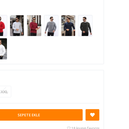
XXL
SEPETE EKLE
18 kişinin favorisi