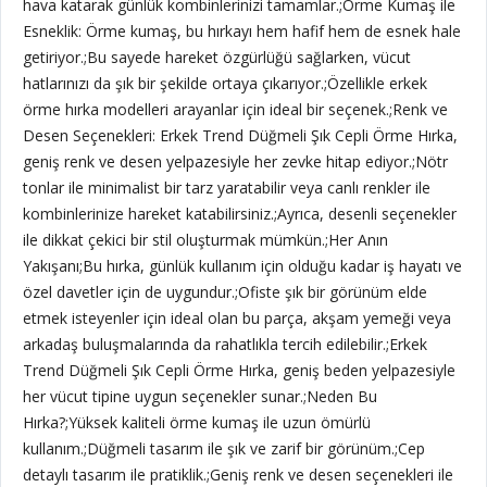
hava katarak günlük kombinlerinizi tamamlar.;Örme Kumaş ile
Esneklik: Örme kumaş, bu hırkayı hem hafif hem de esnek hale
getiriyor.;Bu sayede hareket özgürlüğü sağlarken, vücut
hatlarınızı da şık bir şekilde ortaya çıkarıyor.;Özellikle erkek
örme hırka modelleri arayanlar için ideal bir seçenek.;Renk ve
Desen Seçenekleri: Erkek Trend Düğmeli Şık Cepli Örme Hırka,
geniş renk ve desen yelpazesiyle her zevke hitap ediyor.;Nötr
tonlar ile minimalist bir tarz yaratabilir veya canlı renkler ile
kombinlerinize hareket katabilirsiniz.;Ayrıca, desenli seçenekler
ile dikkat çekici bir stil oluşturmak mümkün.;Her Anın
Yakışanı;Bu hırka, günlük kullanım için olduğu kadar iş hayatı ve
özel davetler için de uygundur.;Ofiste şık bir görünüm elde
etmek isteyenler için ideal olan bu parça, akşam yemeği veya
arkadaş buluşmalarında da rahatlıkla tercih edilebilir.;Erkek
Trend Düğmeli Şık Cepli Örme Hırka, geniş beden yelpazesiyle
her vücut tipine uygun seçenekler sunar.;Neden Bu
Hırka?;Yüksek kaliteli örme kumaş ile uzun ömürlü
kullanım.;Düğmeli tasarım ile şık ve zarif bir görünüm.;Cep
detaylı tasarım ile pratiklik.;Geniş renk ve desen seçenekleri ile