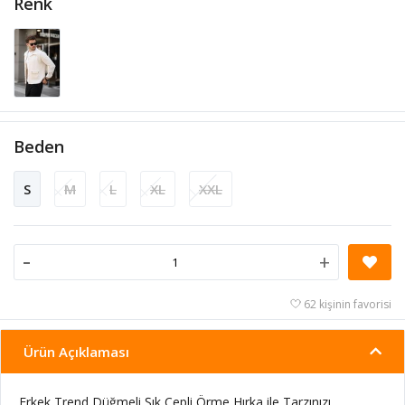
Renk
Beden
S
M
L
XL
XXL
-
+
62 kişinin favorisi
Ürün Açıklaması
Erkek Trend Düğmeli Şık Cepli Örme Hırka ile Tarzınızı