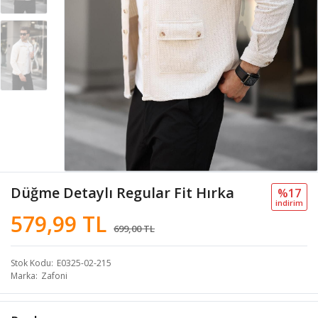
Düğme Detaylı Regular Fit Hırka
%17
i̇ndi̇ri̇m
579,99 TL
699,00 TL
Stok Kodu
E0325-02-215
Marka
Zafoni