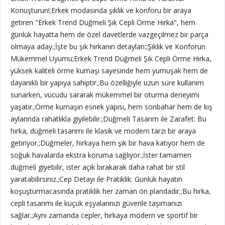
Konuşturun!;Erkek modasında şıklık ve konforu bir araya
getiren "Erkek Trend Düğmeli Şık Cepli Örme Hırka", hem
günlük hayatta hem de özel davetlerde vazgeçilmez bir parça
olmaya aday.;İşte bu şık hırkanın detayları:;Şıklık ve Konforun
Mükemmel Uyumu;Erkek Trend Düğmeli Şık Cepli Örme Hırka,
yüksek kaliteli örme kumaşı sayesinde hem yumuşak hem de
dayanıklı bir yapıya sahiptir.;Bu özelliğiyle uzun süre kullanım
sunarken, vücudu sararak mükemmel bir oturma deneyimi
yaşatır.;Örme kumaşın esnek yapısı, hem sonbahar hem de kış
aylarında rahatlıkla giyilebilir.;Düğmeli Tasarım ile Zarafet: Bu
hırka, düğmeli tasarımı ile klasik ve modern tarzı bir araya
getiriyor.;Düğmeler, hırkaya hem şık bir hava katıyor hem de
soğuk havalarda ekstra koruma sağlıyor.;İster tamamen
düğmeli giyebilir, ister açık bırakarak daha rahat bir stil
yaratabilirsiniz.;Cep Detayı ile Pratiklik: Günlük hayatın
koşuşturmacasında pratiklik her zaman ön plandadır.;Bu hırka,
cepli tasarımı ile küçük eşyalarınızı güvenle taşımanızı
sağlar.;Aynı zamanda cepler, hırkaya modern ve sportif bir