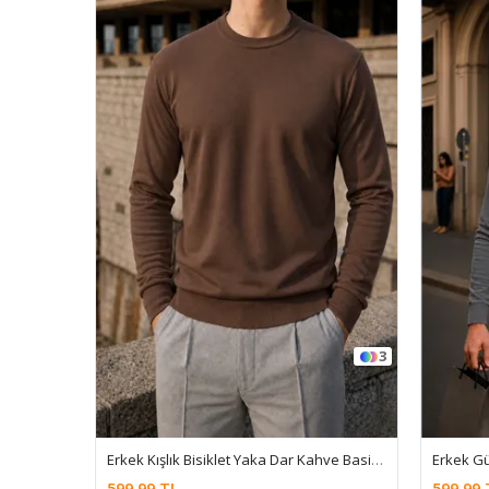
3
7
Erkek Kışlık Bisiklet Yaka Dar Kahve Basic Kazak
Erkek Günlük Bisiklet Yaka Antrasit Kazak
Erkek Kr
599,99 TL
599,99 