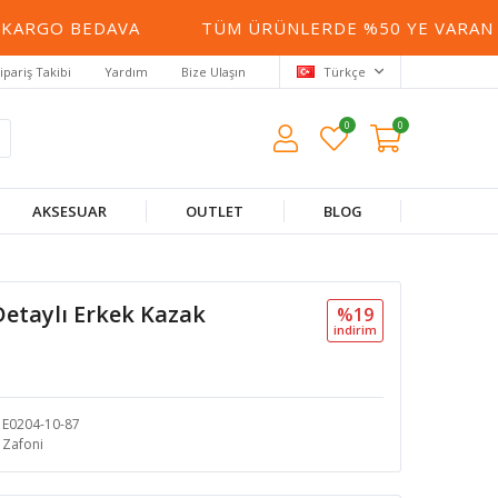
RGO BEDAVA
TÜM ÜRÜNLERDE %50 YE VARAN İNDI
ipariş Takibi
Yardım
Bize Ulaşın
Türkçe
0
0
AKSESUAR
OUTLET
BLOG
Detaylı Erkek Kazak
%19
i̇ndi̇ri̇m
E0204-10-87
Zafoni