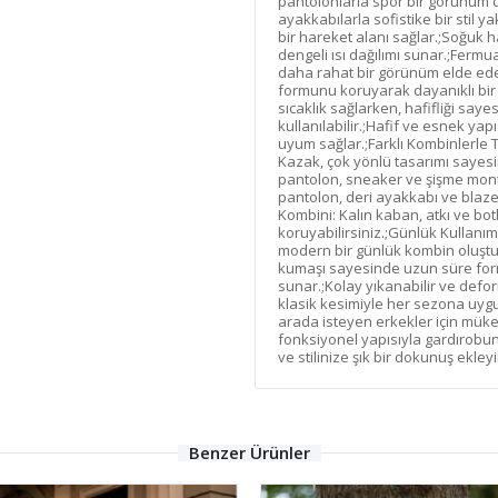
pantolonlarla spor bir görünüm o
ayakkabılarla sofistike bir stil 
bir hareket alanı sağlar.;Soğuk 
dengeli ısı dağılımı sunar.;Ferm
daha rahat bir görünüm elde edeb
formunu koruyarak dayanıklı bi
sıcaklık sağlarken, hafifliği say
kullanılabilir.;Hafif ve esnek y
uyum sağlar.;Farklı Kombinlerle T
Kazak, çok yönlü tasarımı sayesi
pantolon, sneaker ve şişme mont il
pantolon, deri ayakkabı ve blazer
Kombini: Kalın kaban, atkı ve bot
koruyabilirsiniz.;Günlük Kullanım
modern bir günlük kombin oluştura
kumaşı sayesinde uzun süre form
sunar.;Kolay yıkanabilir ve defor
klasik kesimiyle her sezona uygun
arada isteyen erkekler için mük
fonksiyonel yapısıyla gardırobun
ve stilinize şık bir dokunuş ekleyi
Benzer Ürünler