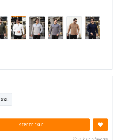
XXL
SEPETE EKLE
31 kişinin favorisi