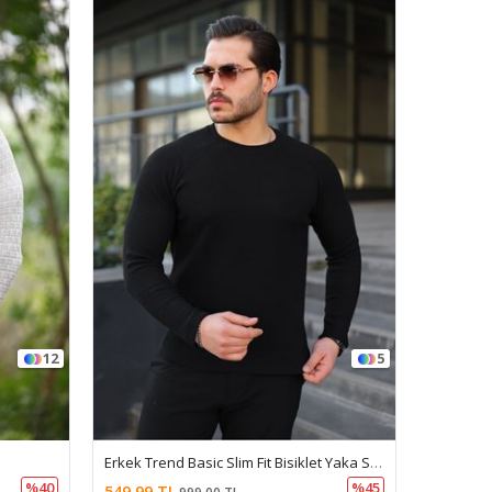
TÜKENDI
5
6
Erkek Trend Basic Slim Fit Bisiklet Yaka Siyah Kazak
Erkek Yarım Balıkçı Yaka Pamuklu Antrasit Triko Kazak
%45
%14
599,99 TL
599,99 