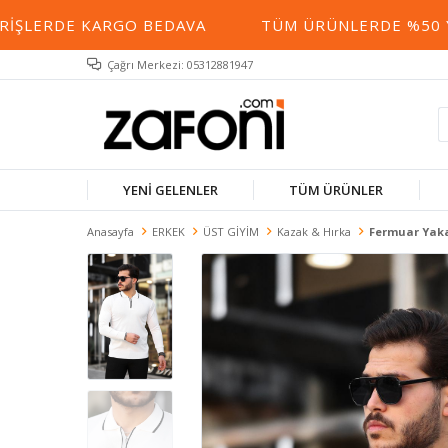
LERDE KARGO BEDAVA
TÜM ÜRÜNLERDE %50 YE VA
Çağrı Merkezi: 05312881947
YENİ GELENLER
TÜM ÜRÜNLER
Anasayfa
ERKEK
ÜST GİYİM
Kazak & Hırka
Fermuar Yaka