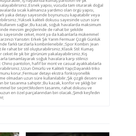
luşturabilir, iş hayatında kumaş pantolon ve şık
yakalayabilirsiniz.;Esnek yapısı, vücuda tam oturarak doğal
havalarda sıcak kalmanıza yardımcı olan örgü yapısı,
uarlı yaka detayı sayesinde boynunuzu kapatabilir veya
ilirsiniz.;Yüksek kaliteli dokusu sayesinde uzun süre
r kullanım sağlar.;Bu kazak, soğuk havalarda maksimum
esinde mevsim geçişlerinde de rahat bir şekilde
apısı sayesinde ceket, mont ya da kabanlarla mükemmel
arzınızı Yansıtın: Erkek Şık Yarım Fermuar Çizgili Günlük
nde farklı tarzlarla kombinlenebilir.;Spor Kombin: Jean
e rahat bir stil oluşturabilirsiniz.;Klasik Stil: Kumaş
 ceket ile şık bir görünüm yakalayabilirsiniz.;Kış
larla tamamlayarak soğuk havalara karşı stilinizi
: Chino pantolon, hafif bir mont ve casual ayakkabılarla
bilirsiniz.;Uzun Ömürlü ve Kaliteli Yapı;Dayanıklı triko
unu korur.;Fermuar detayı ekstra fonksiyonellik
me olmadan uzun süre kullanılabilir.;Şık çizgili deseni ve
 bir tasarıma sahiptir.;Bu kazak, konfor ve şıklığı bir
emmel bir seçim!;Modern tasarımı, rahat dokusu ve
uzun en özel parçalarından biri olacak.;Şimdi keşfedin
n!;