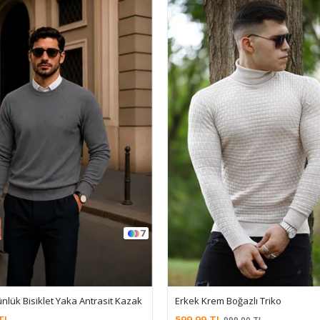
12
em Boğazlı Triko
%40
TL
549,99 TL