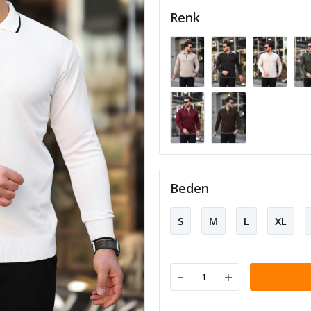
Renk
Beden
S
M
L
XL
-
+