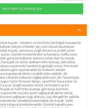
WHATSAPP İLE SİPARİŞ VER
 Günlük Kazak – Modern ve Konforlu Stil;Soğuk havalarda
almak isteyen erkekler için özel olarak tasarlanan
ünlük Kazak, zamansız çizgili deseni ve pratik yarım
l sunar.;Günlük kombinlerden iş hayatına, hafta sonu
dar geniş bir kullanım alanına sahip olan bu kazak,
.;Yumuşak ve nefes alabilen triko kumaşı, cildi tahriş
dokusu sayesinde hareket özgürlüğü sunar.;Fermuarlı
larına göre ayarlanabilir bir kullanım imkânı
u kapatarak ekstra sıcaklık elde edebilir, ılık
a rahat bir kullanım sağlayabilirsiniz.;Şık Tasarımıyla
ygun Yarım fermuar detayı, sportif bir hava katar ve
 sunar.;Çizgili tasarımı, klasik ve modern tarzın
şak ve hafif triko kumaşı, gün boyu konforlu
sı sayesinde vücuda uyum sağlayarak şık bir duruş
 koruma sağlayan örgü dokusu, ısıyı dengeli bir şekilde
binlerde rahatlıkla kullanılabilir.;Bu kazak, farklı
iyle kolayca kombinlenebilir.;Günlük hayatta jean