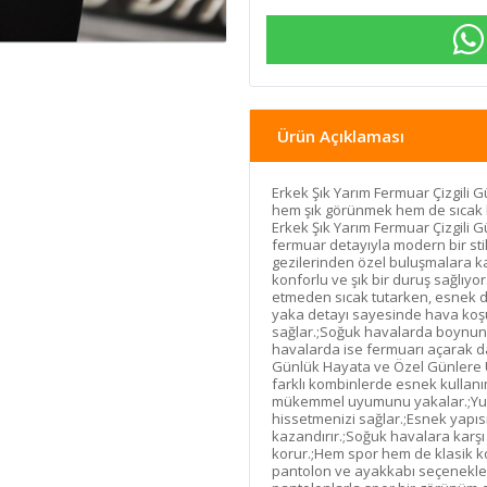
Ürün Açıklaması
Erkek Şık Yarım Fermuar Çizgili
hem şık görünmek hem de sıcak k
Erkek Şık Yarım Fermuar Çizgili G
fermuar detayıyla modern bir sti
gezilerinden özel buluşmalara ka
konforlu ve şık bir duruş sağlıyor
etmeden sıcak tutarken, esnek 
yaka detayı sayesinde hava koşul
sağlar.;Soğuk havalarda boynunuz
havalarda ise fermuarı açarak dah
Günlük Hayata ve Özel Günlere U
farklı kombinlerde esnek kullanım
mükemmel uyumunu yakalar.;Yumu
hissetmenizi sağlar.;Esnek yapı
kazandırır.;Soğuk havalara karşı
korur.;Hem spor hem de klasik kom
pantolon ve ayakkabı seçenekler