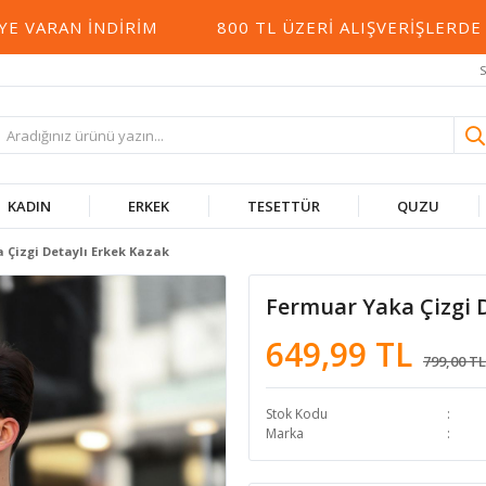
RAN İNDIRIM
800 TL ÜZERI ALIŞVERIŞLERDE KA
S
KADIN
ERKEK
TESETTÜR
QUZU
 Çizgi Detaylı Erkek Kazak
Fermuar Yaka Çizgi 
649,99 TL
799,00 TL
Stok Kodu
Marka