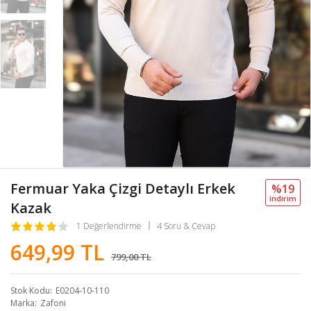
Fermuar Yaka Çizgi Detaylı Erkek
%19
i̇ndi̇ri̇m
Kazak
1 Değerlendirme
4 Soru & Cevap
649,99 TL
799,00 TL
Stok Kodu
E0204-10-110
Marka
Zafoni