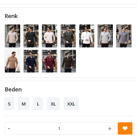
Renk
Beden
S
M
L
XL
XXL
-
+