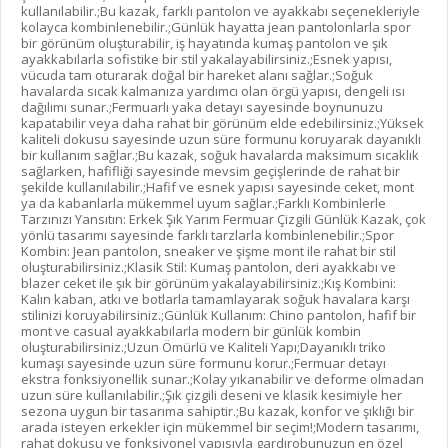
kullanılabilir.;Bu kazak, farklı pantolon ve ayakkabı seçenekleriyle
kolayca kombinlenebilir.;Günlük hayatta jean pantolonlarla spor
bir görünüm oluşturabilir, iş hayatında kumaş pantolon ve şık
ayakkabılarla sofistike bir stil yakalayabilirsiniz.;Esnek yapısı,
vücuda tam oturarak doğal bir hareket alanı sağlar.;Soğuk
havalarda sıcak kalmanıza yardımcı olan örgü yapısı, dengeli ısı
dağılımı sunar.;Fermuarlı yaka detayı sayesinde boynunuzu
kapatabilir veya daha rahat bir görünüm elde edebilirsiniz.;Yüksek
kaliteli dokusu sayesinde uzun süre formunu koruyarak dayanıklı
bir kullanım sağlar.;Bu kazak, soğuk havalarda maksimum sıcaklık
sağlarken, hafifliği sayesinde mevsim geçişlerinde de rahat bir
şekilde kullanılabilir.;Hafif ve esnek yapısı sayesinde ceket, mont
ya da kabanlarla mükemmel uyum sağlar.;Farklı Kombinlerle
Tarzınızı Yansıtın: Erkek Şık Yarım Fermuar Çizgili Günlük Kazak, çok
yönlü tasarımı sayesinde farklı tarzlarla kombinlenebilir.;Spor
Kombin: Jean pantolon, sneaker ve şişme mont ile rahat bir stil
oluşturabilirsiniz.;Klasik Stil: Kumaş pantolon, deri ayakkabı ve
blazer ceket ile şık bir görünüm yakalayabilirsiniz.;Kış Kombini:
Kalın kaban, atkı ve botlarla tamamlayarak soğuk havalara karşı
stilinizi koruyabilirsiniz.;Günlük Kullanım: Chino pantolon, hafif bir
mont ve casual ayakkabılarla modern bir günlük kombin
oluşturabilirsiniz.;Uzun Ömürlü ve Kaliteli Yapı;Dayanıklı triko
kumaşı sayesinde uzun süre formunu korur.;Fermuar detayı
ekstra fonksiyonellik sunar.;Kolay yıkanabilir ve deforme olmadan
uzun süre kullanılabilir.;Şık çizgili deseni ve klasik kesimiyle her
sezona uygun bir tasarıma sahiptir.;Bu kazak, konfor ve şıklığı bir
arada isteyen erkekler için mükemmel bir seçim!;Modern tasarımı,
rahat dokusu ve fonksiyonel yapısıyla gardırobunuzun en özel