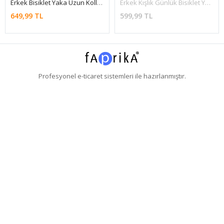
Erkek Bisiklet Yaka Uzun Kollu Ç.Yeşil Triko Kazak
Erkek Kışlık Günlük Bisiklet Yaka Krem Kazak
649,99 TL
599,99 TL
Profesyonel
e-ticaret
sistemleri ile hazırlanmıştır.