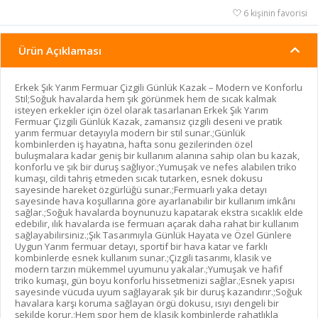
6 kişinin favorisi
Ürün Açıklaması
Erkek Şık Yarım Fermuar Çizgili Günlük Kazak – Modern ve Konforlu
Stil;Soğuk havalarda hem şık görünmek hem de sıcak kalmak
isteyen erkekler için özel olarak tasarlanan Erkek Şık Yarım
Fermuar Çizgili Günlük Kazak, zamansız çizgili deseni ve pratik
yarım fermuar detayıyla modern bir stil sunar.;Günlük
kombinlerden iş hayatına, hafta sonu gezilerinden özel
buluşmalara kadar geniş bir kullanım alanına sahip olan bu kazak,
konforlu ve şık bir duruş sağlıyor.;Yumuşak ve nefes alabilen triko
kumaşı, cildi tahriş etmeden sıcak tutarken, esnek dokusu
sayesinde hareket özgürlüğü sunar.;Fermuarlı yaka detayı
sayesinde hava koşullarına göre ayarlanabilir bir kullanım imkânı
sağlar.;Soğuk havalarda boynunuzu kapatarak ekstra sıcaklık elde
edebilir, ılık havalarda ise fermuarı açarak daha rahat bir kullanım
sağlayabilirsiniz.;Şık Tasarımıyla Günlük Hayata ve Özel Günlere
Uygun Yarım fermuar detayı, sportif bir hava katar ve farklı
kombinlerde esnek kullanım sunar.;Çizgili tasarımı, klasik ve
modern tarzın mükemmel uyumunu yakalar.;Yumuşak ve hafif
triko kumaşı, gün boyu konforlu hissetmenizi sağlar.;Esnek yapısı
sayesinde vücuda uyum sağlayarak şık bir duruş kazandırır.;Soğuk
havalara karşı koruma sağlayan örgü dokusu, ısıyı dengeli bir
şekilde korur.;Hem spor hem de klasik kombinlerde rahatlıkla