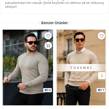
parçalarından biri olacak.;Şimdi keşfedin ve stilinize şık bir dokunuş
ekleyin!;
Benzer Ürünler
TÜKENDI
8
7