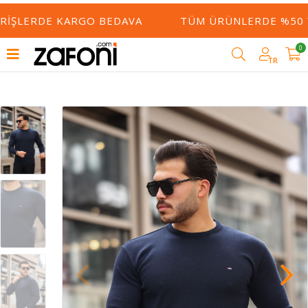
RIŞLERDE KARGO BEDAVA
TÜM ÜRÜNLERDE %50 YE
0
TR