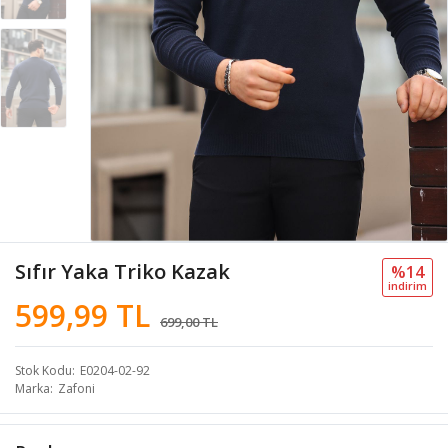
Sıfır Yaka Triko Kazak
%14
i̇ndi̇ri̇m
599,99 TL
699,00 TL
Stok Kodu
E0204-02-92
Marka
Zafoni