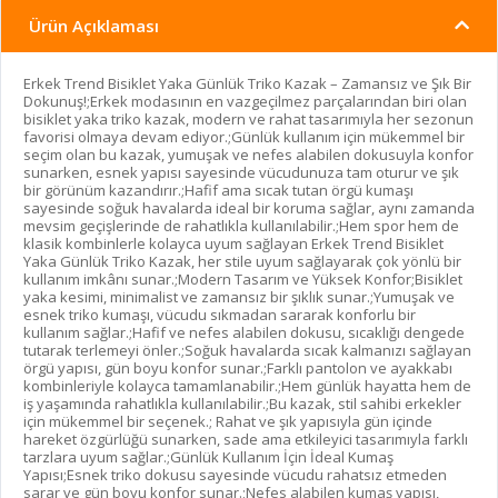
Ürün Açıklaması
Erkek Trend Bisiklet Yaka Günlük Triko Kazak – Zamansız ve Şık Bir
Dokunuş!;Erkek modasının en vazgeçilmez parçalarından biri olan
bisiklet yaka triko kazak, modern ve rahat tasarımıyla her sezonun
favorisi olmaya devam ediyor.;Günlük kullanım için mükemmel bir
seçim olan bu kazak, yumuşak ve nefes alabilen dokusuyla konfor
sunarken, esnek yapısı sayesinde vücudunuza tam oturur ve şık
bir görünüm kazandırır.;Hafif ama sıcak tutan örgü kumaşı
sayesinde soğuk havalarda ideal bir koruma sağlar, aynı zamanda
mevsim geçişlerinde de rahatlıkla kullanılabilir.;Hem spor hem de
klasik kombinlerle kolayca uyum sağlayan Erkek Trend Bisiklet
Yaka Günlük Triko Kazak, her stile uyum sağlayarak çok yönlü bir
kullanım imkânı sunar.;Modern Tasarım ve Yüksek Konfor;Bisiklet
yaka kesimi, minimalist ve zamansız bir şıklık sunar.;Yumuşak ve
esnek triko kumaşı, vücudu sıkmadan sararak konforlu bir
kullanım sağlar.;Hafif ve nefes alabilen dokusu, sıcaklığı dengede
tutarak terlemeyi önler.;Soğuk havalarda sıcak kalmanızı sağlayan
örgü yapısı, gün boyu konfor sunar.;Farklı pantolon ve ayakkabı
kombinleriyle kolayca tamamlanabilir.;Hem günlük hayatta hem de
iş yaşamında rahatlıkla kullanılabilir.;Bu kazak, stil sahibi erkekler
için mükemmel bir seçenek.; Rahat ve şık yapısıyla gün içinde
hareket özgürlüğü sunarken, sade ama etkileyici tasarımıyla farklı
tarzlara uyum sağlar.;Günlük Kullanım İçin İdeal Kumaş
Yapısı;Esnek triko dokusu sayesinde vücudu rahatsız etmeden
sarar ve gün boyu konfor sunar.;Nefes alabilen kumaş yapısı,