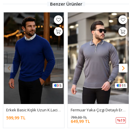
Benzer Ürünler
5
11
Erkek Basic Kışlık Uzun K.Lacivert Kazak
Fermuar Yaka Çizgi Detaylı Erkek Kazak
599,99 TL
799,00 TL
%19
649,99 TL