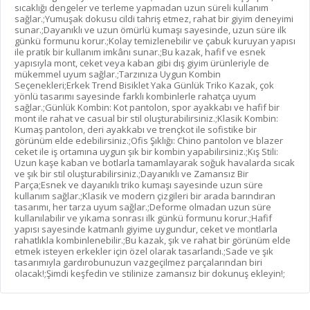
sıcaklığı dengeler ve terleme yapmadan uzun süreli kullanım
sağlar.;Yumuşak dokusu cildi tahriş etmez, rahat bir giyim deneyimi
sunar.;Dayanıklı ve uzun ömürlü kumaşı sayesinde, uzun süre ilk
günkü formunu korur.;Kolay temizlenebilir ve çabuk kuruyan yapısı
ile pratik bir kullanım imkânı sunar.;Bu kazak, hafif ve esnek
yapısıyla mont, ceket veya kaban gibi dış giyim ürünleriyle de
mükemmel uyum sağlar.;Tarzınıza Uygun Kombin
Seçenekleri;Erkek Trend Bisiklet Yaka Günlük Triko Kazak, çok
yönlü tasarımı sayesinde farklı kombinlerle rahatça uyum
sağlar.;Günlük Kombin: Kot pantolon, spor ayakkabı ve hafif bir
mont ile rahat ve casual bir stil oluşturabilirsiniz.;Klasik Kombin:
Kumaş pantolon, deri ayakkabı ve trençkot ile sofistike bir
görünüm elde edebilirsiniz.;Ofis Şıklığı: Chino pantolon ve blazer
ceket ile iş ortamına uygun şık bir kombin yapabilirsiniz.;Kış Stili:
Uzun kaşe kaban ve botlarla tamamlayarak soğuk havalarda sıcak
ve şık bir stil oluşturabilirsiniz.;Dayanıklı ve Zamansız Bir
Parça;Esnek ve dayanıklı triko kumaşı sayesinde uzun süre
kullanım sağlar.;Klasik ve modern çizgileri bir arada barındıran
tasarımı, her tarza uyum sağlar.;Deforme olmadan uzun süre
kullanılabilir ve yıkama sonrası ilk günkü formunu korur.;Hafif
yapısı sayesinde katmanlı giyime uygundur, ceket ve montlarla
rahatlıkla kombinlenebilir.;Bu kazak, şık ve rahat bir görünüm elde
etmek isteyen erkekler için özel olarak tasarlandı.;Sade ve şık
tasarımıyla gardırobunuzun vazgeçilmez parçalarından biri
olacak!;Şimdi keşfedin ve stilinize zamansız bir dokunuş ekleyin!;