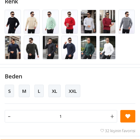
Renk
Beden
S
M
L
XL
XXL
-
+
32 kişinin favorisi