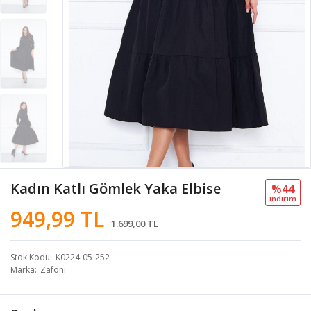
Kadın Katlı Gömlek Yaka Elbise
%44
i̇ndi̇ri̇m
949,99 TL
1.699,00 TL
Stok Kodu
K0224-05-252
Marka
Zafoni