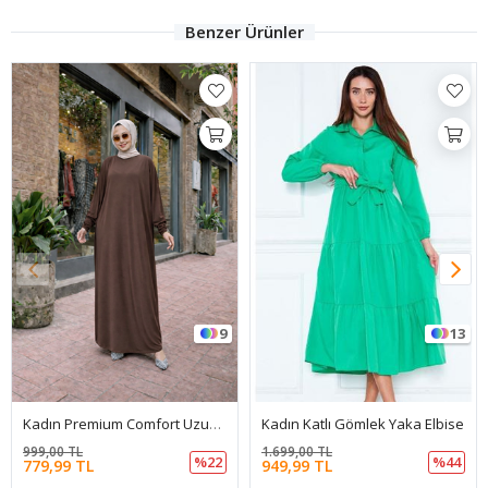
Benzer Ürünler
9
13
Kadın Premium Comfort Uzun Kahve Namaz Elbisesi
Kadın Katlı Gömlek Yaka Elbise
999,00 TL
1.699,00 TL
%22
%44
779,99 TL
949,99 TL