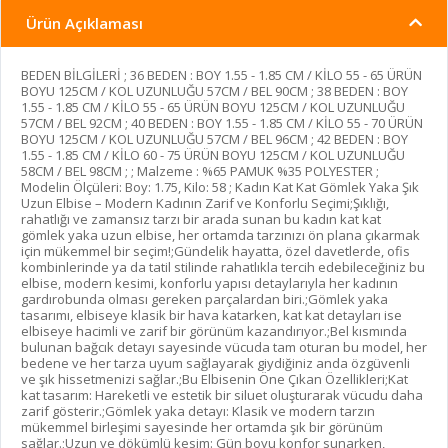
Ürün Açıklaması
BEDEN BİLGİLERİ ; 36 BEDEN : BOY 1.55 - 1.85 CM / KİLO 55 - 65 ÜRÜN
BOYU 125CM / KOL UZUNLUĞU 57CM / BEL 90CM ; 38 BEDEN : BOY
1.55 - 1.85 CM / KİLO 55 - 65 ÜRÜN BOYU 125CM / KOL UZUNLUĞU
57CM / BEL 92CM ; 40 BEDEN : BOY 1.55 - 1.85 CM / KİLO 55 - 70 ÜRÜN
BOYU 125CM / KOL UZUNLUĞU 57CM / BEL 96CM ; 42 BEDEN : BOY
1.55 - 1.85 CM / KİLO 60 - 75 ÜRÜN BOYU 125CM / KOL UZUNLUĞU
58CM / BEL 98CM ; ; Malzeme : %65 PAMUK %35 POLYESTER ;
Modelin Ölçüleri: Boy: 1.75, Kilo: 58 ; Kadın Kat Kat Gömlek Yaka Şık
Uzun Elbise – Modern Kadının Zarif ve Konforlu Seçimi;Şıklığı,
rahatlığı ve zamansız tarzı bir arada sunan bu kadın kat kat
gömlek yaka uzun elbise, her ortamda tarzınızı ön plana çıkarmak
için mükemmel bir seçim!;Gündelik hayatta, özel davetlerde, ofis
kombinlerinde ya da tatil stilinde rahatlıkla tercih edebileceğiniz bu
elbise, modern kesimi, konforlu yapısı detaylarıyla her kadının
gardırobunda olması gereken parçalardan biri.;Gömlek yaka
tasarımı, elbiseye klasik bir hava katarken, kat kat detayları ise
elbiseye hacimli ve zarif bir görünüm kazandırıyor.;Bel kısmında
bulunan bağcık detayı sayesinde vücuda tam oturan bu model, her
bedene ve her tarza uyum sağlayarak giydiğiniz anda özgüvenli
ve şık hissetmenizi sağlar.;Bu Elbisenin Öne Çıkan Özellikleri;Kat
kat tasarım: Hareketli ve estetik bir siluet oluşturarak vücudu daha
zarif gösterir.;Gömlek yaka detayı: Klasik ve modern tarzın
mükemmel birleşimi sayesinde her ortamda şık bir görünüm
sağlar.;Uzun ve dökümlü kesim: Gün boyu konfor sunarken,