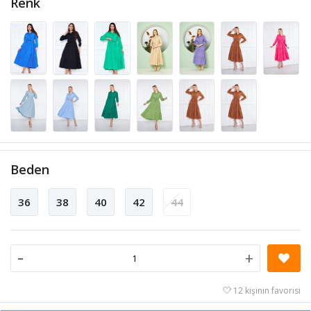
Renk
Beden
36
38
40
42
44
-
+
12 kişinin favorisi