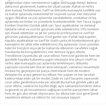
şıklığınızdan ödün vermemenizi sağlar.;Bel kuşağı detayı: Belinizi
daha ince göstererek, kadınsı bir siluet yaratır.;Rahat ve nefes
alan kumaş: Terletmeyen, hafif ve dökümlü kumaşıyla özellikle yaz
ve bahar aylarında mükemmel bir seçenek sunar.;Her mevsime
uygun: İlkbahar ve yaz aylarında sandaletlerle, sonbahar ve kış
aylarında ise botlar ve çizmelerle kombinlenebilir.;Her Tarza Uygun
Kombin Önerileri;Günlük şıklık için: Spor ayakkabılar ve minimal
takılarla rahat ve cool bir görünüm elde edebilirsiniz.;Ofis kombini
için: Klasik stilettolar ve şık bir çanta ile profesyonel ve zarif bir
görünüm yakalayabilirsiniz.;Özel günler için: Parlak taşlı küpeler,
topuklu ayakkabılar ve zarif bir clutch çanta ile kombinleyerek göz
kamaştırıcı bir şıklık elde edebilirsiniz.;Kış aylarında: Uzun çizmeler,
kalın bir trençkot veya şık bir kaban ile elbisenin zarafetini soğuk
havalarda da koruyabilirsiniz.;Her Anınıza Uygun, Moda
Trendlerine Uyumlu;Bu şık uzun elbise, hem özel günlerde hem de
gündelik hayatta kullanıma uygun olmasıyla öne çıkıyor.;Hafif ve
nefes alan kumaşıyla yaz aylarında terletmeyen, dökümlü
yapısıyla vücuda tam oturan ama sıkmayan, zamansız tasarımıyla
modası hiç geçmeyen bir parça.;Hem klasik hem de modern
detayları bir araya getiren bu elbise, her yaştan ve her tarzdan
kadına hitap eden şık bir model.;Sade ve zarif tasarımı sayesinde
uzun yıllar gardırobunuzda yer alacak!;Bu kat kat gömlek yaka şık
uzun elbise, sadece bir kıyafet değil, aynı zamanda kendinizi daha
özgüvenli ve şık hissetmenizi sağlayan özel bir parça!;Hem rahat
hem de göz alıcı olmak istiyorsanız, bu elbise tam size göre!;Şimdi
sepetinize ekleyin ve stilinizi bir üst seviyeye taşıyın!;