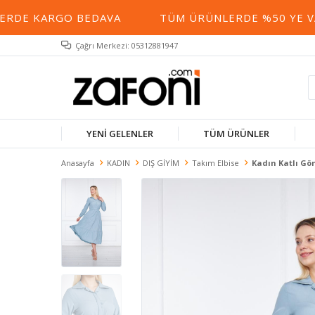
E KARGO BEDAVA
TÜM ÜRÜNLERDE %50 YE VARAN 
Çağrı Merkezi: 05312881947
YENİ GELENLER
TÜM ÜRÜNLER
Anasayfa
KADIN
DIŞ GİYİM
Takım Elbise
Kadın Katlı Gö