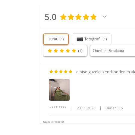
5.0
Tümü (1)
fotoğraflı (1)
(1)
elbise guzeldi kendi bedenim al
**** ****
|
23.11.2023
|
Beden: 36
Kaynak: Trendyol