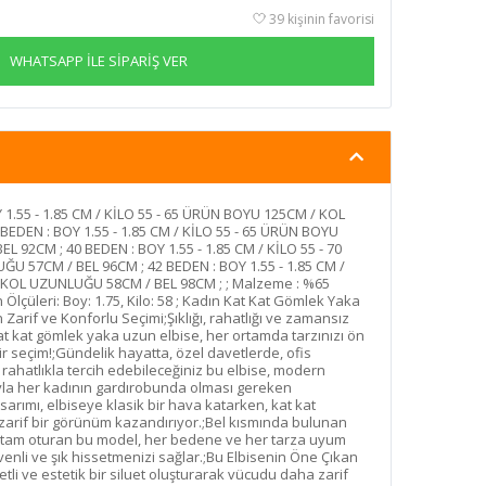
39 kişinin favorisi
WHATSAPP İLE SİPARİŞ VER
 1.55 - 1.85 CM / KİLO 55 - 65 ÜRÜN BOYU 125CM / KOL
EDEN : BOY 1.55 - 1.85 CM / KİLO 55 - 65 ÜRÜN BOYU
92CM ; 40 BEDEN : BOY 1.55 - 1.85 CM / KİLO 55 - 70
 57CM / BEL 96CM ; 42 BEDEN : BOY 1.55 - 1.85 CM /
 KOL UZUNLUĞU 58CM / BEL 98CM ; ; Malzeme : %65
çüleri: Boy: 1.75, Kilo: 58 ; Kadın Kat Kat Gömlek Yaka
Zarif ve Konforlu Seçimi;Şıklığı, rahatlığı ve zamansız
at kat gömlek yaka uzun elbise, her ortamda tarzınızı ön
 seçim!;Gündelik hayatta, özel davetlerde, ofis
e rahatlıkla tercih edebileceğiniz bu elbise, modern
ıyla her kadının gardırobunda olması gereken
arımı, elbiseye klasik bir hava katarken, kat kat
e zarif bir görünüm kazandırıyor.;Bel kısmında bulunan
 tam oturan bu model, her bedene ve her tarza uyum
enli ve şık hissetmenizi sağlar.;Bu Elbisenin Öne Çıkan
etli ve estetik bir siluet oluşturarak vücudu daha zarif