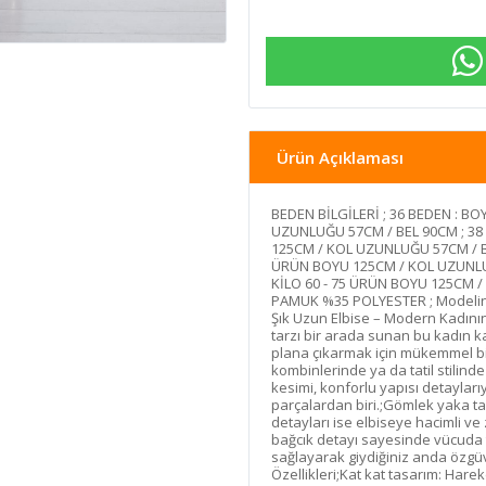
Ürün Açıklaması
BEDEN BİLGİLERİ ; 36 BEDEN : BOY
UZUNLUĞU 57CM / BEL 90CM ; 38 B
125CM / KOL UZUNLUĞU 57CM / BEL 
ÜRÜN BOYU 125CM / KOL UZUNLUĞU
KİLO 60 - 75 ÜRÜN BOYU 125CM /
PAMUK %35 POLYESTER ; Modelin Öl
Şık Uzun Elbise – Modern Kadının 
tarzı bir arada sunan bu kadın k
plana çıkarmak için mükemmel bir
kombinlerinde ya da tatil stilind
kesimi, konforlu yapısı detaylar
parçalardan biri.;Gömlek yaka tas
detayları ise elbiseye hacimli v
bağcık detayı sayesinde vücuda
sağlayarak giydiğiniz anda özgüv
Özellikleri;Kat kat tasarım: Harek