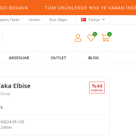
BEDAVA
TÜM ÜRÜNLERDE %50 YE VARAN İNDIRIM
ipariş Takibi
Yardım
Bize Ulaşın
Türkçe
0
0
AKSESUAR
OUTLET
BLOG
aka Elbise
%44
i̇ndi̇ri̇m
 Cevap
TL
K0224-05-103
Zafoni