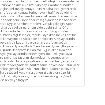
lasik ve modern tarzın mükemmel birleşimi sayesinde her
.;Uzun ve dökümlü kesim: Gün boyu konfor sunarken,
ğlar.;Bel kuşağı detayı: Belinizi daha ince göstererek,
t ve nefes alan kumaş: Terletmeyen, hafif ve dökümlü
ar aylarında mükemmel bir seçenek sunar.;Her mevsime
 sandaletlerle, sonbahar ve kış aylarında ise botlar ve
arza Uygun Kombin Önerileri;Günlük şıklık için: Spor
rahat ve cool bir görünüm elde edebilirsiniz.;Ofis
e şık bir çanta ile profesyonel ve zarif bir görünüm
in: Parlak taşlı küpeler, topuklu ayakkabılar ve zarif bir
kamaştırıcı bir şıklık elde edebilirsiniz.;Kış aylarında:
 veya şık bir kaban ile elbisenin zarafetini soğuk
Her Anınıza Uygun, Moda Trendlerine Uyumlu;Bu şık uzun
e gündelik hayatta kullanıma uygun olmasıyla öne
aşıyla yaz aylarında terletmeyen, dökümlü yapısıyla
, zamansız tasarımıyla modası hiç geçmeyen bir
detayları bir araya getiren bu elbise, her yaştan ve
k bir model.;Sade ve zarif tasarımı sayesinde uzun yıllar
t kat gömlek yaka şık uzun elbise, sadece bir kıyafet
ha özgüvenli ve şık hissetmenizi sağlayan özel bir
 olmak istiyorsanız, bu elbise tam size göre!;Şimdi
 üst seviyeye taşıyın!;