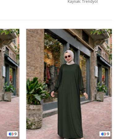
Kaynak: Trendyol
9
9