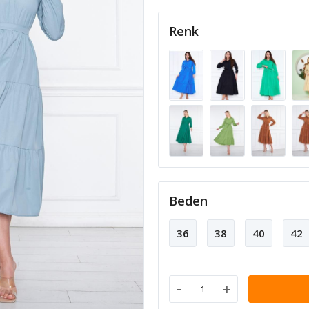
Renk
Beden
36
38
40
42
-
+