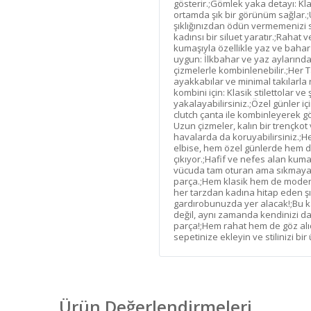
gösterir.;Gömlek yaka detayı: K
ortamda şık bir görünüm sağlar
şıklığınızdan ödün vermemenizi sa
kadınsı bir siluet yaratır.;Raha
kumaşıyla özellikle yaz ve bah
uygun: İlkbahar ve yaz aylarında
çizmelerle kombinlenebilir.;Her T
ayakkabılar ve minimal takılarla 
kombini için: Klasik stilettolar v
yakalayabilirsiniz.;Özel günler iç
clutch çanta ile kombinleyerek göz 
Uzun çizmeler, kalın bir trençkot
havalarda da koruyabilirsiniz.;
elbise, hem özel günlerde hem d
çıkıyor.;Hafif ve nefes alan kum
vücuda tam oturan ama sıkmayan
parça.;Hem klasik hem de modern 
her tarzdan kadına hitap eden şı
gardırobunuzda yer alacak!;Bu ka
değil, aynı zamanda kendinizi da
parça!;Hem rahat hem de göz alıcı
sepetinize ekleyin ve stilinizi bir
Ürün Değerlendirmeleri