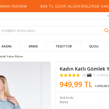
İNDIRIM
800 TL ÜZERI ALIŞVERIŞLERDE KARGO 
S
KADIN
ERKEK
TESETTÜR
QUZU
mlek Yaka Elbise
Kadın Katlı Gömlek Y
(2)
2 Soru &
949,99 TL
1.699,00 
Stok Kodu
Marka