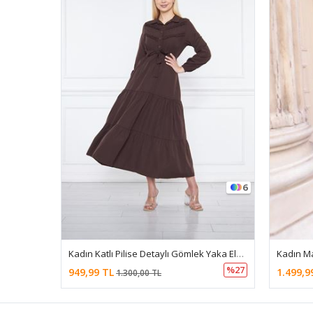
6
Kadın Katlı Pilise Detaylı Gömlek Yaka Elbise
%27
949,99 TL
1.499,9
1.300,00 TL