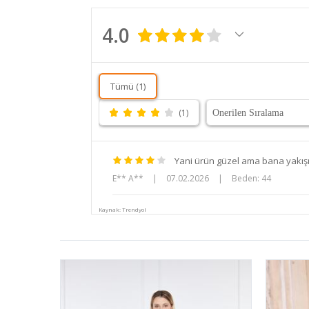
4.0
Tümü (1)
(1)
Yani ürün güzel ama bana yakışm
E** A**
|
07.02.2026
|
Beden: 44
Kaynak: Trendyol