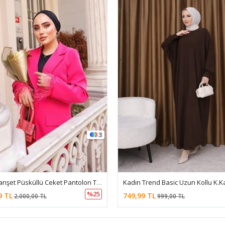
3
Kadın Manşet Püsküllü Ceket Pantolon Takım
%25
9 TL
749,99 TL
2.000,00 TL
999,00 TL