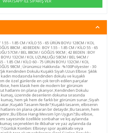
WHATSAPP İLE SİPARİŞ VER
 1.55 - 1.85 CM / KİLO 55 - 65 ÜRÜN BOYU 128CM / KOL
S 88CM ; 40 BEDEN : BOY 1.55 - 1.85 CM / KİLO 55 - 65
U 57CM / BEL 88CM / GÖĞÜS 90CM ; 42 BEDEN : BOY
RÜN BOYU 132CM / KOL UZUNLUĞU 58CM / BEL 94CM /
5 - 1.85 CM / KİLO 60 - 75 ÜRÜN BOYU 132CM / KOL
ĞÜS 98CM ; Ürünümüz Hakkında : %100Polyester - 30
 Şık Kendinden Dokulu Kuşaklı Siyah Uzun Elbise: Şıklık
da kadın modasında kendinden dokulu ve kuşaklı
hem de özel günlerde en çok tercih edilen parçalar
 elbise, hem klasik hem de modern bir görünüm
cut hatlarını ön plana çıkarıyor.;Kendinden Dokulu
 kumaş, üzerinde desenlerin dokuma sırasında
 kumaş, hem şık hem de farklı bir görünüm sunar.;Siyah
 katar.;Kuşaklı Tasarım Nedir?;Kuşaklı tasarım, elbisenin
hatlarını ön plana çıkaran bir detaydır.;Bu tasarım, hem
 getirir.;Bu Elbise Hangi Mevsim İçin Uygun?;Bu elbise,
mı sayesinde özellikle sonbahar ve kış aylarında
 kumaş seçenekleri ile ilkbahar ve yaz aylarında da
nir?;Günlük Kombin: Elbiseyi spor ayakkabı veya