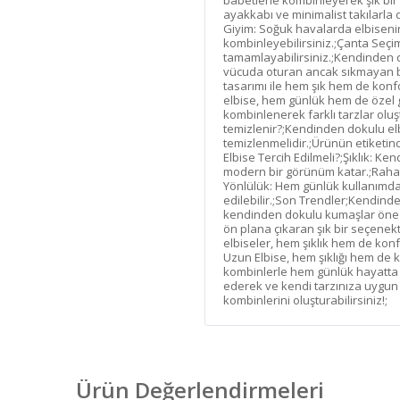
babetlerle kombinleyerek şık bir 
ayakkabı ve minimalist takılarla 
Giyim: Soğuk havalarda elbisenin
kombinleyebilirsiniz.;Çanta Seçimi
tamamlayabilirsiniz.;Kendinden d
vücuda oturan ancak sıkmayan bir
tasarımı ile hem şık hem de konfor
elbise, hem günlük hem de özel gü
kombinlenerek farklı tarzlar oluş
temizlenir?;Kendinden dokulu elb
temizlenmelidir.;Ürünün etiketin
Elbise Tercih Edilmeli?;Şıklık: K
modern bir görünüm katar.;Rahatl
Yönlülük: Hem günlük kullanımda
edilebilir.;Son Trendler;Kendind
kendinden dokulu kumaşlar öne çık
ön plana çıkaran şık bir seçenekt
elbiseler, hem şıklık hem de ko
Uzun Elbise, hem şıklığı hem de 
kombinlerle hem günlük hayatta h
ederek ve kendi tarzınıza uygun
kombinlerini oluşturabilirsiniz!;
Ürün Değerlendirmeleri