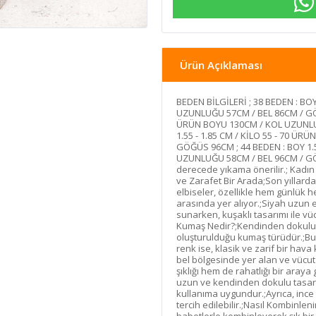
Ürün Açıklaması
BEDEN BİLGİLERİ ; 38 BEDEN : BOY
UZUNLUĞU 57CM / BEL 86CM / GÖĞÜ
ÜRÜN BOYU 130CM / KOL UZUNLUĞ
1.55 - 1.85 CM / KİLO 55 - 70 Ü
GÖĞÜS 96CM ; 44 BEDEN : BOY 1.5
UZUNLUĞU 58CM / BEL 96CM / GÖ
derecede yıkama önerilir.; Kadın
ve Zarafet Bir Arada;Son yıllar
elbiseler, özellikle hem günlük 
arasında yer alıyor.;Siyah uzun
sunarken, kuşaklı tasarımı ile vü
Kumaş Nedir?;Kendinden dokulu
oluşturulduğu kumaş türüdür.;Bu
renk ise, klasik ve zarif bir hava
bel bölgesinde yer alan ve vücut 
şıklığı hem de rahatlığı bir araya
uzun ve kendinden dokulu tasarı
kullanıma uygundur.;Ayrıca, ince
tercih edilebilir.;Nasıl Kombinle