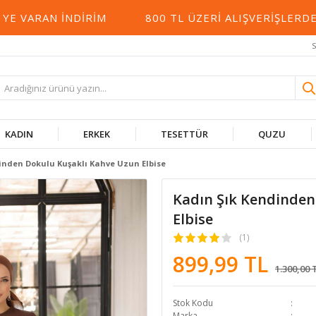
VARAN İNDIRIM
800 TL ÜZERI ALIŞVERIŞLERDE 
S
KADIN
ERKEK
TESETTÜR
QUZU
inden Dokulu Kuşaklı Kahve Uzun Elbise
Kadın Şık Kendinden
Elbise
(1)
899,99 TL
1.300,00 
Stok Kodu
Marka