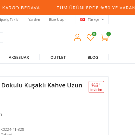
KARGO BEDAVA
TÜM ÜRÜNLERDE %50 YE VARAN İN
ipariş Takibi
Yardım
Bize Ulaşın
Türkçe
0
0
AKSESUAR
OUTLET
BLOG
 Dokulu Kuşaklı Kahve Uzun
%31
i̇ndi̇ri̇m
TL
K0224-41-328
Zafoni