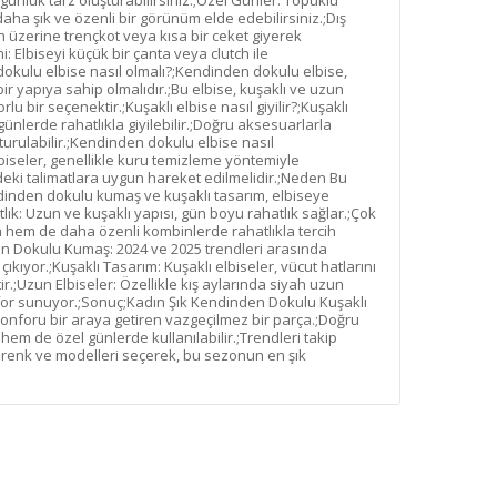
günlük tarz oluşturabilirsiniz.;Özel Günler: Topuklu
daha şık ve özenli bir görünüm elde edebilirsiniz.;Dış
 üzerine trençkot veya kısa bir ceket giyerek
: Elbiseyi küçük bir çanta veya clutch ile
okulu elbise nasıl olmalı?;Kendinden dokulu elbise,
 yapıya sahip olmalıdır.;Bu elbise, kuşaklı ve uzun
lu bir seçenektir.;Kuşaklı elbise nasıl giyilir?;Kuşaklı
nlerde rahatlıkla giyilebilir.;Doğru aksesuarlarla
turulabilir.;Kendinden dokulu elbise nasıl
iseler, genellikle kuru temizleme yöntemiyle
deki talimatlara uygun hareket edilmelidir.;Neden Bu
endinden dokulu kumaş ve kuşaklı tasarım, elbiseye
ık: Uzun ve kuşaklı yapısı, gün boyu rahatlık sağlar.;Çok
 hem de daha özenli kombinlerde rahatlıkla tercih
en Dokulu Kumaş: 2024 ve 2025 trendleri arasında
ıyor.;Kuşaklı Tasarım: Kuşaklı elbiseler, vücut hatlarını
ir.;Uzun Elbiseler: Özellikle kış aylarında siyah uzun
nfor sunuyor.;Sonuç;Kadın Şık Kendinden Dokulu Kuşaklı
konforu bir araya getiren vazgeçilmez bir parça.;Doğru
em de özel günlerde kullanılabilir.;Trendleri takip
 renk ve modelleri seçerek, bu sezonun en şık