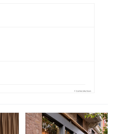
⚡ CollectAction