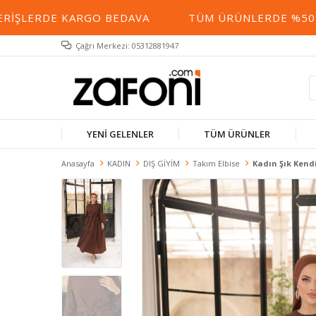
RIŞLERDE KARGO BEDAVA
TÜM ÜRÜNLERDE %50 YE 
Çağrı Merkezi: 05312881947
YENİ GELENLER
TÜM ÜRÜNLER
Anasayfa
KADIN
DIŞ GİYİM
Takım Elbise
Kadın Şık Kend