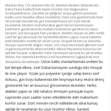
Manken Boy 173, Manken Kilo 55, Manken Bedeni 38 Bedendir.;
Daha Fazla Kadın/Erkek Giyim Ürünleri İçin Mağazamızı
İnceleyebilirsiniz.;Zarafeti ve şıklığı bir araya getiren premium
kadın uzun tesettür elbise modelimiz, hem özel günlerinizde hem
de prestijli davetlerde göz kamaştırmanız için özel olarak
tasarlandı. Modern muhafazakar giyim tarzını benimseyen
kadınların gardırobunda mutlaka bulunması gereken bu eşsiz
tasarım, asil duruşuyla fark yaratıyor. Belden oturan ve altın renkli
zarif bir gül aksesuarı ile hareketlendirilen yapısı, vücut hatlarını
belli etmeden estetik bir silüet sunar. Drapeli kesimi ve dökümlü
duruşu sayesinde düğün, nişan, söz veya mezuniyet gibi tüm özel
organizasyonlarda abiye tesettür elbise ihtiyacınızı kusursuz bir
şekilde karşılar. Kaliteden ödün vermeyen tarzıyla bu şık tesettür
elbise, her adımda kendinizi özel hissetmenizi sağlayacak ince
Üstün kalite standartlarında üretilen bu
detaylarla donatılmıştır.;
bel detaylı elbise, özel Dubai kumaşının sunduğu lüks hissiyat
ile öne çıkıyor. Yüzde yüz polyester içeriğe sahip birinci sınıf
dokusu, gün boyu kullanımda bile kırışmaya karşı ekstra direnç
göstererek her an kusursuz görünmenizi destekler. Nefes
alabilen yapısı ve cildi rahatsız etmeyen yumuşak tuşesi
sayesinde uzun saatler süren etkinliklerde dahi maksimum
konfor sunar. Dört mevsim tercih edilebilecek ideal kumaş
ağırlığı ile tasarlanan bu uzun tesettür elbise, hareket