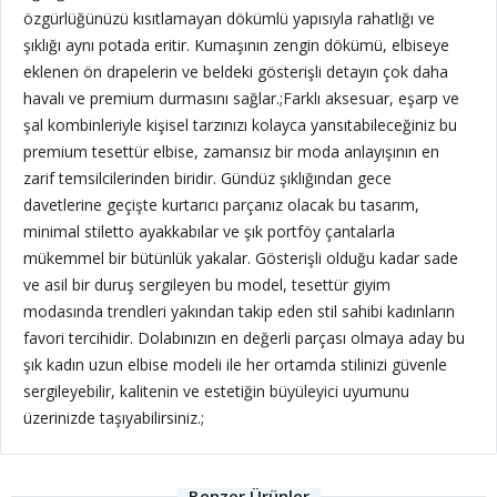
özgürlüğünüzü kısıtlamayan dökümlü yapısıyla rahatlığı ve
şıklığı aynı potada eritir. Kumaşının zengin dökümü, elbiseye
eklenen ön drapelerin ve beldeki gösterişli detayın çok daha
havalı ve premium durmasını sağlar.;
Farklı aksesuar, eşarp ve
şal kombinleriyle kişisel tarzınızı kolayca yansıtabileceğiniz bu
premium tesettür elbise, zamansız bir moda anlayışının en
zarif temsilcilerinden biridir. Gündüz şıklığından gece
davetlerine geçişte kurtarıcı parçanız olacak bu tasarım,
minimal stiletto ayakkabılar ve şık portföy çantalarla
mükemmel bir bütünlük yakalar. Gösterişli olduğu kadar sade
ve asil bir duruş sergileyen bu model, tesettür giyim
modasında trendleri yakından takip eden stil sahibi kadınların
favori tercihidir. Dolabınızın en değerli parçası olmaya aday bu
şık kadın uzun elbise modeli ile her ortamda stilinizi güvenle
sergileyebilir, kalitenin ve estetiğin büyüleyici uyumunu
üzerinizde taşıyabilirsiniz.;
Benzer Ürünler