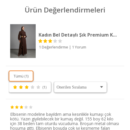
Ürün Değerlendirmeleri
Kadın Bel Detaylı Şık Premium Kahve Uzun Tesettür Elbise
1 Değerlendirme
|
1 Yorum
Tümü (1)
(1)
Elbisenin modeline bayıldım ama kesınlıkle kumaşı çok
kötü. Yazın giyilebilecek bir kumaş değil. 155 boy 62 kilo
için 38 beden tam oturdu vücuduma. Broşun metal olması
hoşuma gitti. Elbisenin boyuda çok iyi kesmeme falan