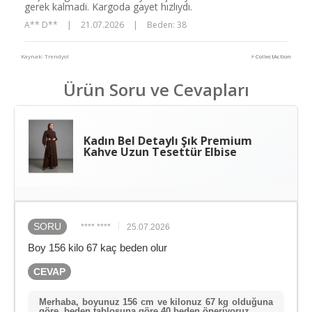
gerek kalmadi. Kargoda gayet hızlıydı.
A** D**
|
21.07.2026
|
Beden: 38
Kaynak: Trendyol
⚡ CollectAction
Ürün Soru ve Cevapları
Kadın Bel Detaylı Şık Premium
Kahve Uzun Tesettür Elbise
SORU
**** ****
25.07.2026
Boy 156 kilo 67 kaç beden olur
CEVAP
Merhaba, boyunuz 156 cm ve kilonuz 67 kg olduğuna
göre, beden tablosuna göre 40 beden öneriyoruz.