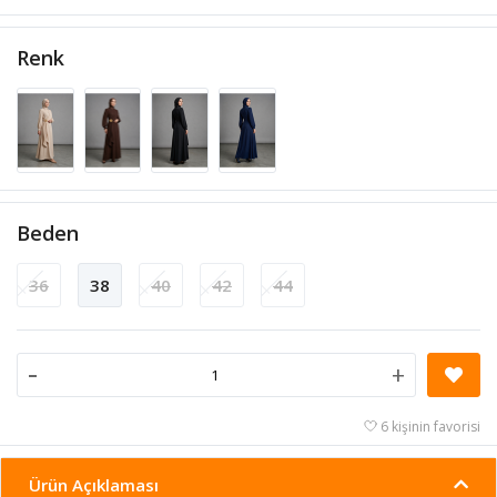
Renk
Beden
36
38
40
42
44
-
+
6 kişinin favorisi
Ürün Açıklaması