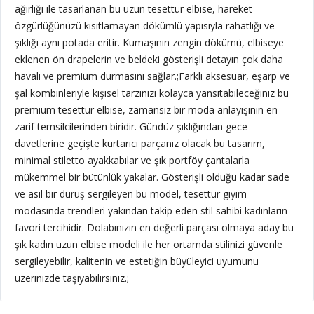
ağırlığı ile tasarlanan bu uzun tesettür elbise, hareket
özgürlüğünüzü kısıtlamayan dökümlü yapısıyla rahatlığı ve
şıklığı aynı potada eritir. Kumaşının zengin dökümü, elbiseye
eklenen ön drapelerin ve beldeki gösterişli detayın çok daha
havalı ve premium durmasını sağlar.;
Farklı aksesuar, eşarp ve
şal kombinleriyle kişisel tarzınızı kolayca yansıtabileceğiniz bu
premium tesettür elbise, zamansız bir moda anlayışının en
zarif temsilcilerinden biridir. Gündüz şıklığından gece
davetlerine geçişte kurtarıcı parçanız olacak bu tasarım,
minimal stiletto ayakkabılar ve şık portföy çantalarla
mükemmel bir bütünlük yakalar. Gösterişli olduğu kadar sade
ve asil bir duruş sergileyen bu model, tesettür giyim
modasında trendleri yakından takip eden stil sahibi kadınların
favori tercihidir. Dolabınızın en değerli parçası olmaya aday bu
şık kadın uzun elbise modeli ile her ortamda stilinizi güvenle
sergileyebilir, kalitenin ve estetiğin büyüleyici uyumunu
üzerinizde taşıyabilirsiniz.;