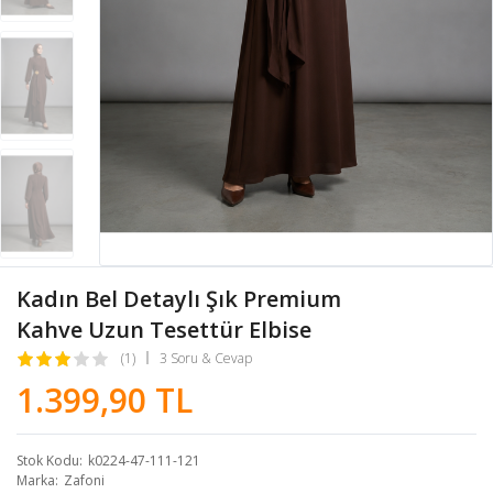
Kadın Bel Detaylı Şık Premium
Kahve Uzun Tesettür Elbise
(1)
3 Soru & Cevap
1.399,90 TL
Stok Kodu
k0224-47-111-121
Marka
Zafoni