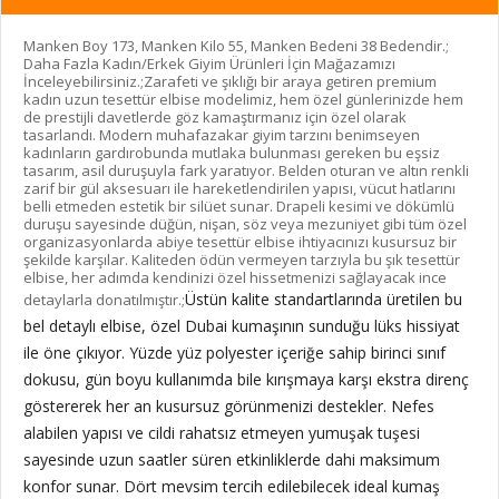
Manken Boy 173, Manken Kilo 55, Manken Bedeni 38 Bedendir.;
Daha Fazla Kadın/Erkek Giyim Ürünleri İçin Mağazamızı
İnceleyebilirsiniz.;Zarafeti ve şıklığı bir araya getiren premium
kadın uzun tesettür elbise modelimiz, hem özel günlerinizde hem
de prestijli davetlerde göz kamaştırmanız için özel olarak
tasarlandı. Modern muhafazakar giyim tarzını benimseyen
kadınların gardırobunda mutlaka bulunması gereken bu eşsiz
tasarım, asil duruşuyla fark yaratıyor. Belden oturan ve altın renkli
zarif bir gül aksesuarı ile hareketlendirilen yapısı, vücut hatlarını
belli etmeden estetik bir silüet sunar. Drapeli kesimi ve dökümlü
duruşu sayesinde düğün, nişan, söz veya mezuniyet gibi tüm özel
organizasyonlarda abiye tesettür elbise ihtiyacınızı kusursuz bir
şekilde karşılar. Kaliteden ödün vermeyen tarzıyla bu şık tesettür
elbise, her adımda kendinizi özel hissetmenizi sağlayacak ince
Üstün kalite standartlarında üretilen bu
detaylarla donatılmıştır.;
bel detaylı elbise, özel Dubai kumaşının sunduğu lüks hissiyat
ile öne çıkıyor. Yüzde yüz polyester içeriğe sahip birinci sınıf
dokusu, gün boyu kullanımda bile kırışmaya karşı ekstra direnç
göstererek her an kusursuz görünmenizi destekler. Nefes
alabilen yapısı ve cildi rahatsız etmeyen yumuşak tuşesi
sayesinde uzun saatler süren etkinliklerde dahi maksimum
konfor sunar. Dört mevsim tercih edilebilecek ideal kumaş