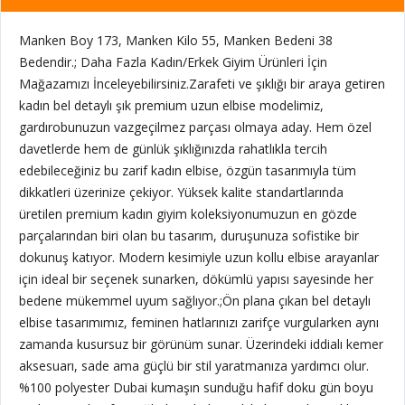
Manken Boy 173, Manken Kilo 55, Manken Bedeni 38
Bedendir.; Daha Fazla Kadın/Erkek Giyim Ürünleri İçin
Mağazamızı İnceleyebilirsiniz.Zarafeti ve şıklığı bir araya getiren
kadın bel detaylı şık premium uzun elbise modelimiz,
gardırobunuzun vazgeçilmez parçası olmaya aday. Hem özel
davetlerde hem de günlük şıklığınızda rahatlıkla tercih
edebileceğiniz bu zarif kadın elbise, özgün tasarımıyla tüm
dikkatleri üzerinize çekiyor. Yüksek kalite standartlarında
üretilen premium kadın giyim koleksiyonumuzun en gözde
parçalarından biri olan bu tasarım, duruşunuza sofistike bir
dokunuş katıyor. Modern kesimiyle uzun kollu elbise arayanlar
için ideal bir seçenek sunarken, dökümlü yapısı sayesinde her
bedene mükemmel uyum sağlıyor.;Ön plana çıkan bel detaylı
elbise tasarımımız, feminen hatlarınızı zarifçe vurgularken aynı
zamanda kusursuz bir görünüm sunar. Üzerindeki iddialı kemer
aksesuarı, sade ama güçlü bir stil yaratmanıza yardımcı olur.
%100 polyester Dubai kumaşın sunduğu hafif doku gün boyu