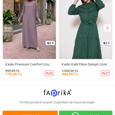
9
5
Kadın Premium Comfort Uzun Pembe Namaz Elbisesi
Kadın Katlı Pilise Detaylı Gömlek Yaka Elbise
999,00 TL
1.300,00 TL
%22
%27
779,99 TL
949,99 TL
Profesyonel
e-ticaret
sistemleri ile hazırlanmıştır.