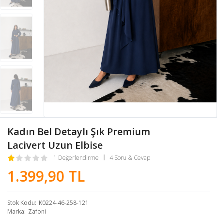
Kadın Bel Detaylı Şık Premium
Lacivert Uzun Elbise
1 Değerlendirme
4 Soru & Cevap
1.399,90 TL
Stok Kodu
K0224-46-258-121
Marka
Zafoni