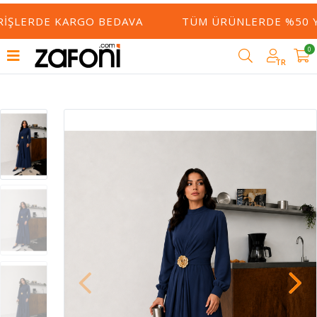
RIŞLERDE KARGO BEDAVA
TÜM ÜRÜNLERDE %50 YE
0
TR