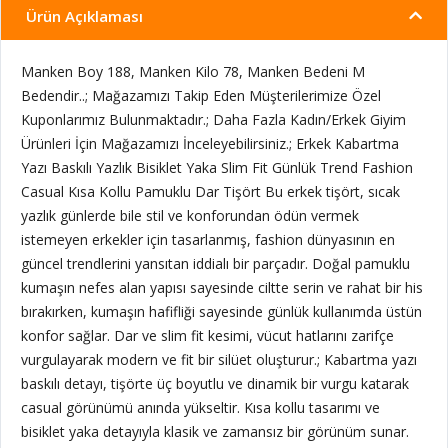
Ürün Açıklaması
Manken Boy 188, Manken Kilo 78, Manken Bedeni M
Bedendir..; Mağazamızı Takip Eden Müşterilerimize Özel
Kuponlarımız Bulunmaktadır.; Daha Fazla Kadın/Erkek Giyim
Ürünleri İçin Mağazamızı İnceleyebilirsiniz.; Erkek Kabartma
Yazı Baskılı Yazlık Bisiklet Yaka Slim Fit Günlük Trend Fashion
Casual Kısa Kollu Pamuklu Dar Tişört Bu erkek tişört, sıcak
yazlık günlerde bile stil ve konforundan ödün vermek
istemeyen erkekler için tasarlanmış, fashion dünyasının en
güncel trendlerini yansıtan iddialı bir parçadır. Doğal pamuklu
kumaşın nefes alan yapısı sayesinde ciltte serin ve rahat bir his
bırakırken, kumaşın hafifliği sayesinde günlük kullanımda üstün
konfor sağlar. Dar ve slim fit kesimi, vücut hatlarını zarifçe
vurgulayarak modern ve fit bir silüet oluşturur.; Kabartma yazı
baskılı detayı, tişörte üç boyutlu ve dinamik bir vurgu katarak
casual görünümü anında yükseltir. Kısa kollu tasarımı ve
bisiklet yaka detayıyla klasik ve zamansız bir görünüm sunar.