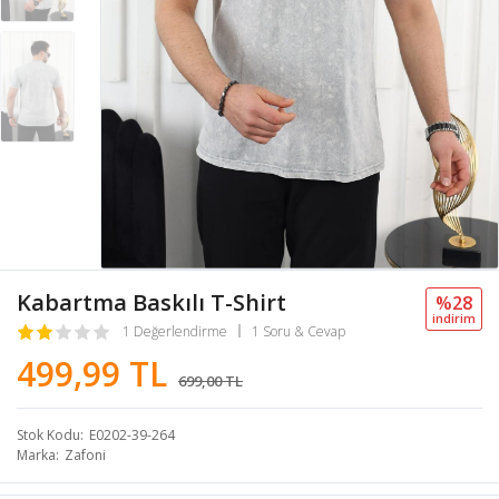
Kabartma Baskılı T-Shirt
%28
i̇ndi̇ri̇m
1 Değerlendirme
1 Soru & Cevap
499,99 TL
699,00 TL
Stok Kodu
E0202-39-264
Marka
Zafoni