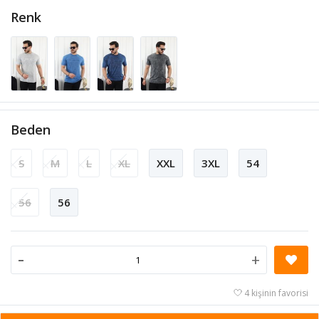
Renk
Beden
S
M
L
XL
XXL
3XL
54
56
56
-
+
4 kişinin favorisi