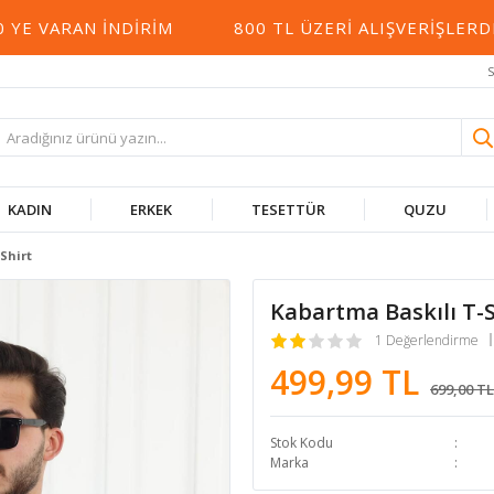
 VARAN İNDIRIM
800 TL ÜZERI ALIŞVERIŞLERDE
S
KADIN
ERKEK
TESETTÜR
QUZU
Shirt
Kabartma Baskılı T-S
1 Değerlendirme
499,99 TL
699,00 TL
Stok Kodu
Marka