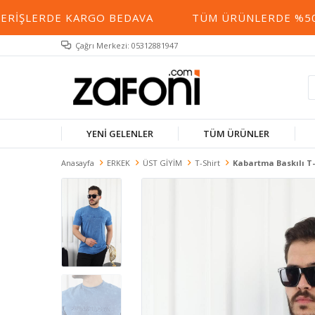
RIŞLERDE KARGO BEDAVA
TÜM ÜRÜNLERDE %50 YE
Çağrı Merkezi: 05312881947
YENİ GELENLER
TÜM ÜRÜNLER
Anasayfa
ERKEK
ÜST GİYİM
T-Shirt
Kabartma Baskılı T-