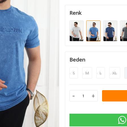
Renk
Beden
S
M
L
XL
-
+