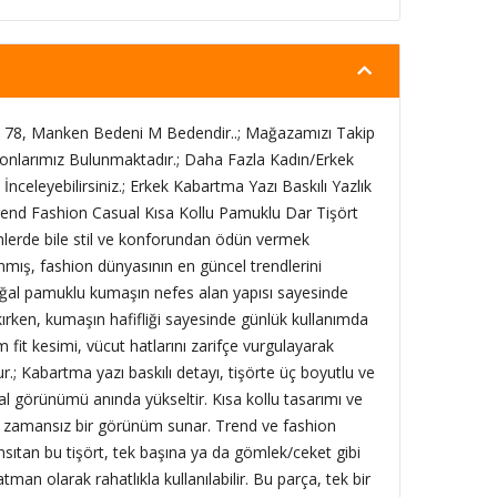
78, Manken Bedeni M Bedendir..; Mağazamızı Takip
onlarımız Bulunmaktadır.; Daha Fazla Kadın/Erkek
İnceleyebilirsiniz.; Erkek Kabartma Yazı Baskılı Yazlık
Trend Fashion Casual Kısa Kollu Pamuklu Dar Tişört
ünlerde bile stil ve konforundan ödün vermek
nmış, fashion dünyasının en güncel trendlerini
 Doğal pamuklu kumaşın nefes alan yapısı sayesinde
rakırken, kumaşın hafifliği sayesinde günlük kullanımda
 fit kesimi, vücut hatlarını zarifçe vurgulayarak
ur.; Kabartma yazı baskılı detayı, tişörte üç boyutlu ve
al görünümü anında yükseltir. Kısa kollu tasarımı ve
 ve zamansız bir görünüm sunar. Trend ve fashion
ansıtan bu tişört, tek başına ya da gömlek/ceket gibi
tman olarak rahatlıkla kullanılabilir. Bu parça, tek bir