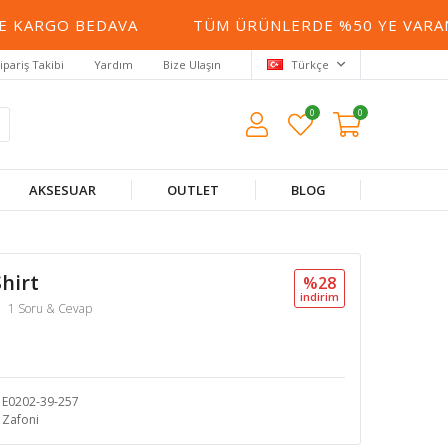
 KARGO BEDAVA
TÜM ÜRÜNLERDE %50 YE VARAN İ
ipariş Takibi
Yardım
Bize Ulaşın
Türkçe
0
0
AKSESUAR
OUTLET
BLOG
hirt
%28
i̇ndi̇ri̇m
1 Soru & Cevap
E0202-39-257
Zafoni