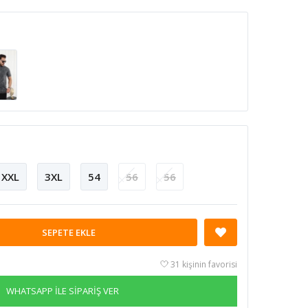
XXL
3XL
54
56
56
SEPETE EKLE
31 kişinin favorisi
WHATSAPP İLE SİPARİŞ VER