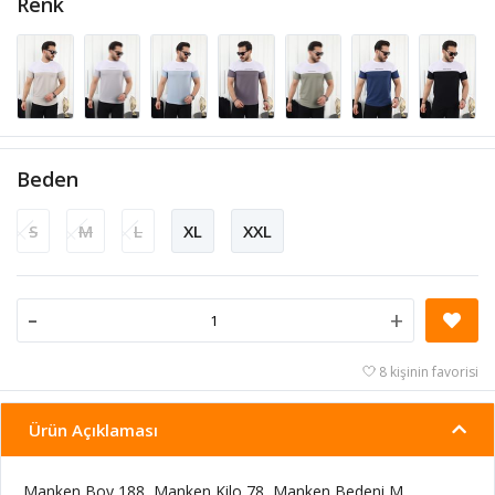
Renk
Beden
S
M
L
XL
XXL
-
+
8 kişinin favorisi
Ürün Açıklaması
Manken Boy 188, Manken Kilo 78, Manken Bedeni M