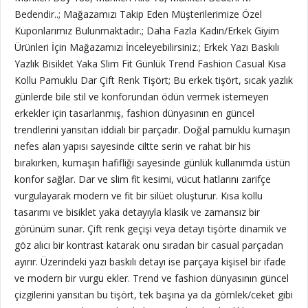
Bedendir..; Mağazamızı Takip Eden Müşterilerimize Özel
Kuponlarımız Bulunmaktadır.; Daha Fazla Kadın/Erkek Giyim
Ürünleri İçin Mağazamızı İnceleyebilirsiniz.; Erkek Yazı Baskılı
Yazlık Bisiklet Yaka Slim Fit Günlük Trend Fashion Casual Kısa
Kollu Pamuklu Dar Çift Renk Tişört; Bu erkek tişört, sıcak yazlık
günlerde bile stil ve konforundan ödün vermek istemeyen
erkekler için tasarlanmış, fashion dünyasının en güncel
trendlerini yansıtan iddialı bir parçadır. Doğal pamuklu kumaşın
nefes alan yapısı sayesinde ciltte serin ve rahat bir his
bırakırken, kumaşın hafifliği sayesinde günlük kullanımda üstün
konfor sağlar. Dar ve slim fit kesimi, vücut hatlarını zarifçe
vurgulayarak modern ve fit bir silüet oluşturur. Kısa kollu
tasarımı ve bisiklet yaka detayıyla klasik ve zamansız bir
görünüm sunar. Çift renk geçişi veya detayı tişörte dinamik ve
göz alıcı bir kontrast katarak onu sıradan bir casual parçadan
ayırır. Üzerindeki yazı baskılı detayı ise parçaya kişisel bir ifade
ve modern bir vurgu ekler. Trend ve fashion dünyasının güncel
çizgilerini yansıtan bu tişört, tek başına ya da gömlek/ceket gibi