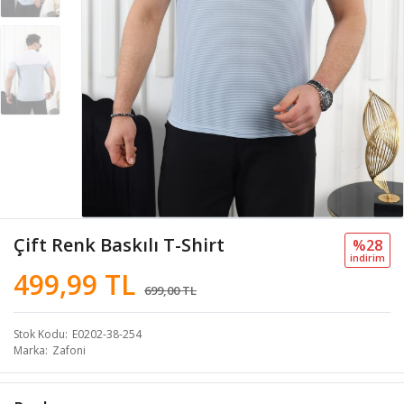
Çift Renk Baskılı T-Shirt
%28
i̇ndi̇ri̇m
499,99 TL
699,00 TL
Stok Kodu
E0202-38-254
Marka
Zafoni