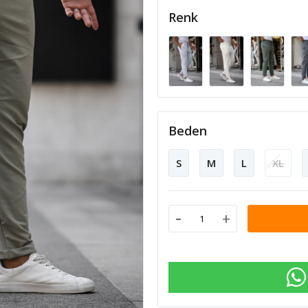
Renk
Beden
S
M
L
XL
-
+