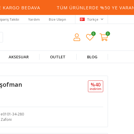
KARGO BEDAVA
TÜM ÜRÜNLERDE %50 YE VARAN İN
ipariş Takibi
Yardım
Bize Ulaşın
Türkçe
0
0
AKSESUAR
OUTLET
BLOG
 Eşofman
%40
i̇ndi̇ri̇m
e0101-34-280
Zafoni