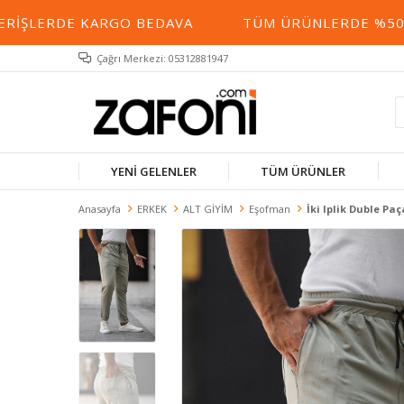
RIŞLERDE KARGO BEDAVA
TÜM ÜRÜNLERDE %50 YE 
Çağrı Merkezi: 05312881947
YENİ GELENLER
TÜM ÜRÜNLER
Anasayfa
ERKEK
ALT GİYİM
Eşofman
İki Iplik Duble Pa