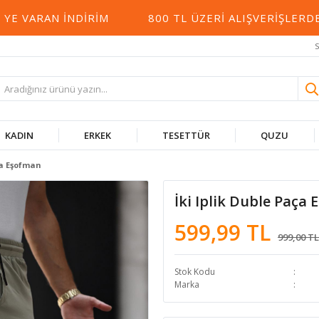
VARAN İNDIRIM
800 TL ÜZERI ALIŞVERIŞLERDE 
S
KADIN
ERKEK
TESETTÜR
QUZU
ça Eşofman
İki Iplik Duble Paça
599,99 TL
999,00 TL
Stok Kodu
Marka