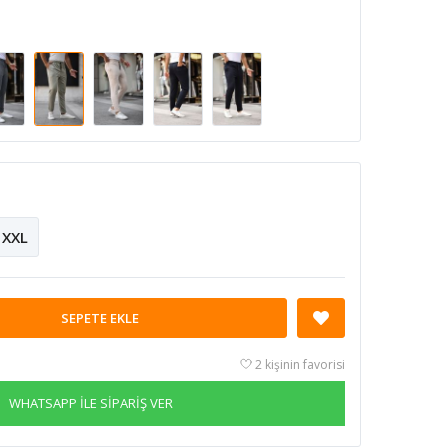
XXL
SEPETE EKLE
2 kişinin favorisi
WHATSAPP İLE SİPARİŞ VER