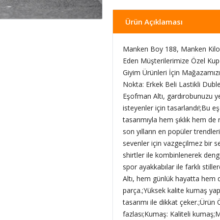
Ürün Açıklaması
Manken Boy 188, Manken Kilo 
Eden Müşterilerimize Özel Kup
Giyim Ürünleri İçin Mağazamızı 
Nokta: Erkek Beli Lastikli Dubl
Eşofman Altı, gardırobunuzu y
isteyenler için tasarlandı!;Bu e
tasarımıyla hem şıklık hem de 
son yılların en popüler trendleri
sevenler için vazgeçilmez bir s
shirtler ile kombinlenerek deng
spor ayakkabılar ile farklı still
Altı, hem günlük hayatta hem de
parça.;Yüksek kalite kumaş yapı
tasarımı ile dikkat çeker.;Ürün Ö
fazlası;Kumaş: Kaliteli kumaş;M