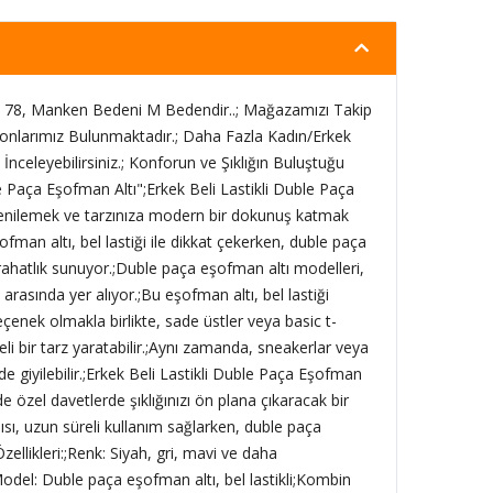
78, Manken Bedeni M Bedendir..; Mağazamızı Takip
onlarımız Bulunmaktadır.; Daha Fazla Kadın/Erkek
İnceleyebilirsiniz.; Konforun ve Şıklığın Buluştuğu
e Paça Eşofman Altı";Erkek Beli Lastikli Duble Paça
enilemek ve tarzınıza modern bir dokunuş katmak
şofman altı, bel lastiği ile dikkat çekerken, duble paça
rahatlık sunuyor.;Duble paça eşofman altı modelleri,
 arasında yer alıyor.;Bu eşofman altı, bel lastiği
eçenek olmakla birlikte, sade üstler veya basic t-
eli bir tarz yaratabilir.;Aynı zamanda, sneakerlar veya
erde giyilebilir.;Erkek Beli Lastikli Duble Paça Eşofman
 özel davetlerde şıklığınızı ön plana çıkaracak bir
sı, uzun süreli kullanım sağlarken, duble paça
zellikleri:;Renk: Siyah, gri, mavi ve daha
odel: Duble paça eşofman altı, bel lastikli;Kombin