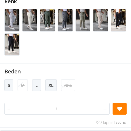
Renk
Beden
S
M
L
XL
XXL
-
+
7 kişinin favorisi