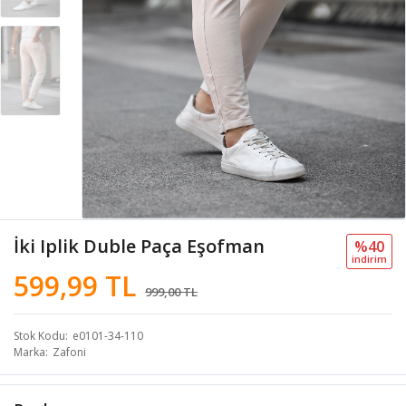
İki Iplik Duble Paça Eşofman
%40
i̇ndi̇ri̇m
599,99 TL
999,00 TL
Stok Kodu
e0101-34-110
Marka
Zafoni