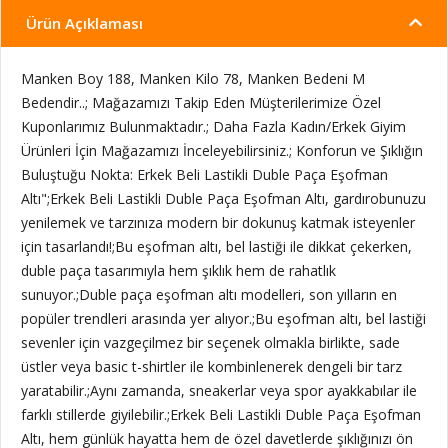
Ürün Açıklaması
Manken Boy 188, Manken Kilo 78, Manken Bedeni M
Bedendir..; Mağazamızı Takip Eden Müşterilerimize Özel
Kuponlarımız Bulunmaktadır.; Daha Fazla Kadın/Erkek Giyim
Ürünleri İçin Mağazamızı İnceleyebilirsiniz.; Konforun ve Şıklığın
Buluştuğu Nokta: Erkek Beli Lastikli Duble Paça Eşofman
Altı";Erkek Beli Lastikli Duble Paça Eşofman Altı, gardırobunuzu
yenilemek ve tarzınıza modern bir dokunuş katmak isteyenler
için tasarlandı!;Bu eşofman altı, bel lastiği ile dikkat çekerken,
duble paça tasarımıyla hem şıklık hem de rahatlık
sunuyor.;Duble paça eşofman altı modelleri, son yılların en
popüler trendleri arasında yer alıyor.;Bu eşofman altı, bel lastiği
sevenler için vazgeçilmez bir seçenek olmakla birlikte, sade
üstler veya basic t-shirtler ile kombinlenerek dengeli bir tarz
yaratabilir.;Aynı zamanda, sneakerlar veya spor ayakkabılar ile
farklı stillerde giyilebilir.;Erkek Beli Lastikli Duble Paça Eşofman
Altı, hem günlük hayatta hem de özel davetlerde şıklığınızı ön