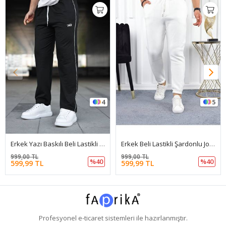
4
5
Erkek Yazı Baskılı Beli Lastikli Jogger Siyah Eşofman Altı
Erkek Beli Lastikli Şardonlu Jogger Beyaz Eşofman Altı
999,00 TL
999,00 TL
%40
%40
599,99 TL
599,99 TL
Profesyonel
e-ticaret
sistemleri ile hazırlanmıştır.