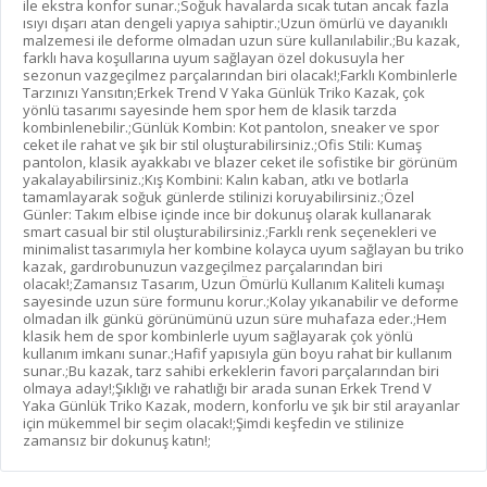
ile ekstra konfor sunar.;Soğuk havalarda sıcak tutan ancak fazla
ısıyı dışarı atan dengeli yapıya sahiptir.;Uzun ömürlü ve dayanıklı
malzemesi ile deforme olmadan uzun süre kullanılabilir.;Bu kazak,
farklı hava koşullarına uyum sağlayan özel dokusuyla her
sezonun vazgeçilmez parçalarından biri olacak!;Farklı Kombinlerle
Tarzınızı Yansıtın;Erkek Trend V Yaka Günlük Triko Kazak, çok
yönlü tasarımı sayesinde hem spor hem de klasik tarzda
kombinlenebilir.;Günlük Kombin: Kot pantolon, sneaker ve spor
ceket ile rahat ve şık bir stil oluşturabilirsiniz.;Ofis Stili: Kumaş
pantolon, klasik ayakkabı ve blazer ceket ile sofistike bir görünüm
yakalayabilirsiniz.;Kış Kombini: Kalın kaban, atkı ve botlarla
tamamlayarak soğuk günlerde stilinizi koruyabilirsiniz.;Özel
Günler: Takım elbise içinde ince bir dokunuş olarak kullanarak
smart casual bir stil oluşturabilirsiniz.;Farklı renk seçenekleri ve
minimalist tasarımıyla her kombine kolayca uyum sağlayan bu triko
kazak, gardırobunuzun vazgeçilmez parçalarından biri
olacak!;Zamansız Tasarım, Uzun Ömürlü Kullanım Kaliteli kumaşı
sayesinde uzun süre formunu korur.;Kolay yıkanabilir ve deforme
olmadan ilk günkü görünümünü uzun süre muhafaza eder.;Hem
klasik hem de spor kombinlerle uyum sağlayarak çok yönlü
kullanım imkanı sunar.;Hafif yapısıyla gün boyu rahat bir kullanım
sunar.;Bu kazak, tarz sahibi erkeklerin favori parçalarından biri
olmaya aday!;Şıklığı ve rahatlığı bir arada sunan Erkek Trend V
Yaka Günlük Triko Kazak, modern, konforlu ve şık bir stil arayanlar
için mükemmel bir seçim olacak!;Şimdi keşfedin ve stilinize
zamansız bir dokunuş katın!;