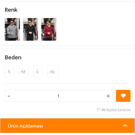
Renk
Beden
S
M
L
XL
-
+
48 kişinin favorisi
Ürün Açıklaması