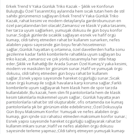
Erkek Trend V Yaka Günlük Triko Kazak – Şıklık ve Konforun
Buluştuğu Özel Tasarım!;Kış aylarında hem sıcak tutan hem de stil
sahibi görünmenizi sağlayan Erkek Trend V Yaka Günlük Triko
Kazak, rahat kesimi ve modern detaylarıyla gardırobunuzun en
özel parçalarından biri olacak!;Zamansız ve klasik V yaka tasarımı,
her tarza uyum sağlarken, yumuşak dokusu ile gün boyu konfor
sunar.;Soğuk günlerde sıcaklık sağlayan esnek ve hafif örgü
kumaşı, cildi tahriş etmeden rahat bir kullanım sunarken, nefes
alabilen yapısı sayesinde gün boyu ferah hissetmenizi
sağlar.;Günlük hayattan iş ortamına, özel davetlerden hafta sonu
gezilerine kadar farklı kombinlerle rahatlıkla uyum sağlayan bu
triko kazak, zamansız ve çok yönlü tasarımıyla her stile hitap
eder.;Şıklık ve Rahatlığı Bir Arada Sunan Özel Kumaş;V yaka kesimi,
modern ve maskülen bir görünüm sunar.;Hafif ve yumuşak örgü
dokusu, cildi tahriş etmeden gün boyu rahat bir kullanım
sağlar.;Esnek yapısı sayesinde hareket özgürlüğü sunar.;Sıcak
tutan örgü kumaşı ile soğuk havalara karşı koruma sağlar.;Farklı
kombinlerle uyum sağlayarak hem klasik hem de spor tarzda
kullanılabilir.;Bu kazak, hem slim fit pantolonlarla hem de klasik
kesim takımlarla mükemmel uyum sağlar.; Günlük hayatta jean
pantolonlarla rahat bir stil oluşturabilir, ofis ortamında ise kumaş
pantolonlarla şık bir görünüm elde edebilirsiniz.;Özel Dokusuyla
Gün Boyu Maksimum Konfor: Yumuşak ve nefes alabilen örgü
kumaşı, gün içinde sizi rahatsız etmeden maksimum konfor sunar.;
Esnek yapısı sayesinde hareket özgürlüğü sağlayarak rahat bir
kullanım imkanı sunar.;Hafif ve nefes alabilen örgü dokusu
sayesinde terleme yapmaz.;Cildi tahriş etmeyen yumuşak kumaşı