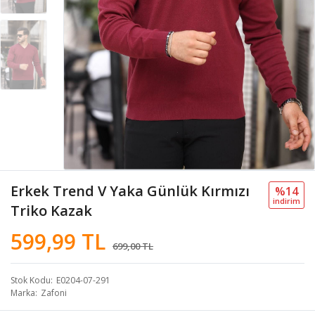
Erkek Trend V Yaka Günlük Kırmızı
%14
i̇ndi̇ri̇m
Triko Kazak
599,99 TL
699,00 TL
Stok Kodu
E0204-07-291
Marka
Zafoni