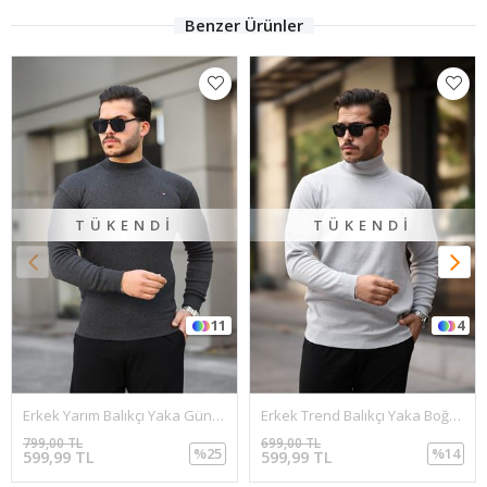
Benzer Ürünler
TÜKENDI
TÜKENDI
11
4
Erkek Yarım Balıkçı Yaka Günlük Antrasit Triko Kazak
Erkek Trend Balıkçı Yaka Boğazlı Gri Triko Kazak
799,00 TL
699,00 TL
%25
%14
599,99 TL
599,99 TL